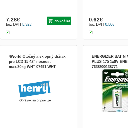
7.28
€
0.62
€
do košíka
bez DPH
5.92
€
bez DPH
0.50
€
4World Otočný a sklopný držiak
ENERGIZER BAT N
pre LCD 15-42'' nosnosť
PLUS 175 1x9V EN
max.30kg WHT 07491-WHT
7638900138771
Výrobca: 4World Trieda produktu:
Nabíjacia batéria, 9V, 17
Príslušenstvo pre TV (držiaky, stolíky,
poličky) Typ príslušenstva pre TV: Držiak
na stenu Kompatibilné televízory
(uhlopriečka): 15-42 palcov Maximálne
zaťaženie: 30 kg Popis: Univerzálny držiak
pre TV, jednoduchá inšt...