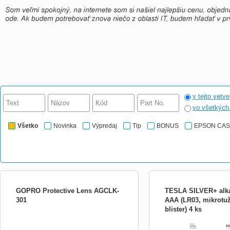
v tejto vetve
vo všetkýc
Všetko
Novinka
Výpredaj
Tip
BONUS
EPSON CA
GOPRO Protective Lens AGCLK-
TESLA SILVER+ alkal
301
AAA (LR03, mikrotu
blister) 4 ks
Protective Lens - ochranné sklícko
TESLA SILVER+ AAA (LR03
použitelné na objektív GoPro kamery,
Alkalické baterie formátu
ktoré chráni pred necistotami, prachom a
1,5 V. Řada SILVER+ zahrn