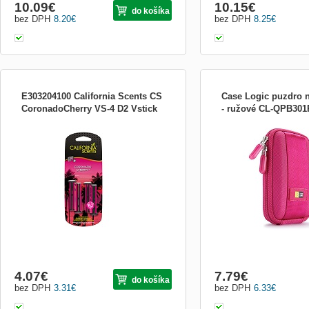
10.09
€
10.15
€
do košíka
bez DPH
8.20
€
bez DPH
8.25
€
E303204100 California Scents CS
Case Logic puzdro n
CoronadoCherry VS-4 D2 Vstick
- ružové CL-QPB301
Popis produktu Vonné tyčinky California
* Pouzdro kompatibilní s 
Scents Vent stick Coronado Cherry s
digitálních fotoaparátů; *
vôňou čerešne, vhodné na pripevnenie do
design akcentovaný barevn
akéhokoľvek ventilačného vývodu.
Zapínání na zip; * Nylexo
Zabezpečia dlhotrvajúcu vôňu po dobu 30
maximální ochranu přístro
dní. Vône možno rôzne kombinovať a
kapsa pro baterie, kabely 
vytvoriť si vlastnú j
Integrovaná ka..
4.07
€
7.79
€
do košíka
bez DPH
3.31
€
bez DPH
6.33
€