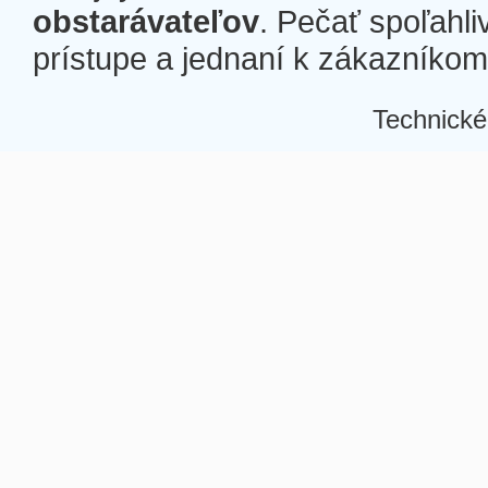
obstarávateľov
. Pečať spoľahli
prístupe a jednaní k zákazníkom a
Technické
Â
Â
Â