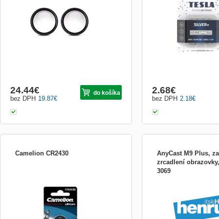
poškriabaním ked je kamera GoPro bez
baterie určené pro přístroj
obalu. Je ideálny pre použitie s The
dlouhodobým vysokým o
Frame, alebo použitie len z ruky. Balenie
elektrické energie. Předst
obsahuje: 2x ochranné skl
volbu pr...
24.44
€
2.68
€
do košíka
bez DPH
19.87
€
bez DPH
2.18
€
Camelion CR2430
AnyCast M9 Plus, za
zrcadlení obrazovky,
3069
(BAL:1/10ks)