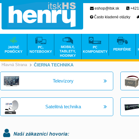
eshop@itsk.sk
+421
Často kladené otázky
MOBILY,
JARNÉ
PC,
PC
PERIFÉRIE
TABLETY,
POMÔCKY
NOTEBOOKY
KOMPONENTY
HODINKY
Hlavná Strana
ČIERNA TECHNIKA
>
Televízory
Satelitná technika