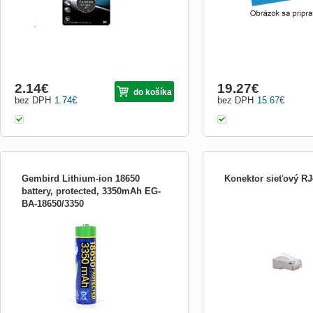
2.14
€
19.27
€
do košíka
bez DPH
1.74
€
bez DPH
15.67
€
Gembird Lithium-ion 18650
Konektor sieťový RJ
battery, protected, 3350mAh EG-
BA-18650/3350
Gembird Lithium-ion 18650 battery,
Konektor sieťový RJ45 ti
protected, 3350mAh PROTECTED: The
integrated safety board protects the cells
against overload, short circuit and deep
discharge, so the battery is better
protected against incorrect usage, which
guarantees a longer life