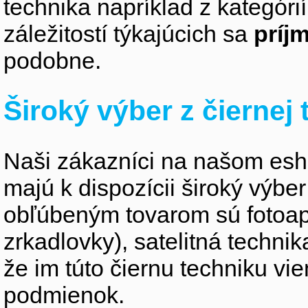
technika napríklad z kategóri
záležitostí týkajúcich sa
príj
podobne.
Široký výber z čiernej
Naši zákazníci na našom esho
majú k dispozícii široký výber
obľúbeným tovarom sú fotoapa
zrkadlovky), satelitná technik
že im túto čiernu techniku v
podmienok.