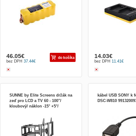
jakéhokoliv USB výstupu.
ochrannou proti přehřátí a
dioda indikuje n...
46.05
€
14.03
€
do košíka
bez DPH
37.44
€
bez DPH
11.41
€
SUNNE by Elite Screens držák na
kábel USB SONY k f
zeď pro LCD a TV 60 - 100"/
DSC-W810 99132009
kloubový/ náklon -15° +5°/
Sunne by Elite Screens 60100EA;
USB adaptor cable for co
otočení 45°/ nosnost až 60-100-
Kloubový držák na zeď pro montáž
mini B of main unit and U
EA
monitorů a televizí s úhlopříčkou 60
device
100&quot; . Maximální zatížení tohoto
držáku je 80 kg . Držák dovoluje náklon v
rozsahu 15 až 5 stupňů...