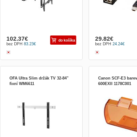
102.37
€
29.82
€
do košíka
bez DPH
83.23
€
bez DPH
24.24
€
OFA Ultra Slim držák TV 32-84"
Canon SCF-E3 barevn
fixní WM6611
600EXII 1178C001
OFA Držák TV 32-84&quot; fixní UltraSlim
Canon SCFE3; Sada dvou b
Popis výrobku: pro televizory s
pro blesk Canon díky kte
úhlopříčkou 32-84&quot; VESA: 100x100,
regulovat výslednou teplo
200x200, 300x300, 400x400, 600x400
fotografie. Oranžový filtr 
nosnost: 80 kg možnost sklopení: Ne
zbarvení způsobené světel
otočný: Ne výsuvný: Ne vzdálenost od
světle oranžový filt...
stěny: 13mm materiál: ocel Obsah balení:
d...