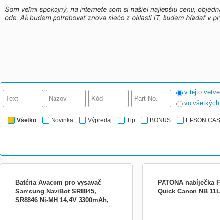
v tejto vetve
vo všetkýc
Všetko
Novinka
Výpredaj
Tip
BONUS
EPSON CA
Batéria Avacom pro vysavač
PATONA nabíječka F
Samsung NaviBot SR8845,
Quick Canon NB-11
SR8846 Ni-MH 14,4V 3300mAh,
Baterie pro Samsung NaviBot SR8845,
PATONA pro 2 baterie Ca
kvalitní články VCSA-8845-33H
SR8846 Ni-MH 14,4 V 3 300 mAh, kvalitní
nabíječkou Patona DUAL l
články 137,90 x 54,20 x 47,10 mm, 688 g.
současně 2 baterie najedn