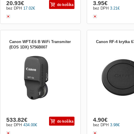
20.93
€
3.95
€
do košíka
bez DPH
17.02
€
bez DPH
3.21
€
Canon WFT-E6 B WiFi Transmiter
Canon RF-4 krytka 
(EOS 1DX) 5756B007
Canon WFTE6 B; Bezdrátový modul
Canon RF4; Kryt fotoapar
Canon WFTE6 B pro Canon EOS 1DX
jednoduchá, avšak velmi d
vám umožní bezdrátový přenos snímků z
bezpečného ukládání a ud
fotoaparátu do PC. Kromě bezdrátového
fotoaparátu od prachu a n
WiFi standardu 802.11 a/b/g/n je přítomna
zrovna nemáte nasazený o
také technologie Blue...
ZÁKLADNÍ SPECIF...
533.82
€
4.90
€
do košíka
bez DPH
434.00
€
bez DPH
3.98
€