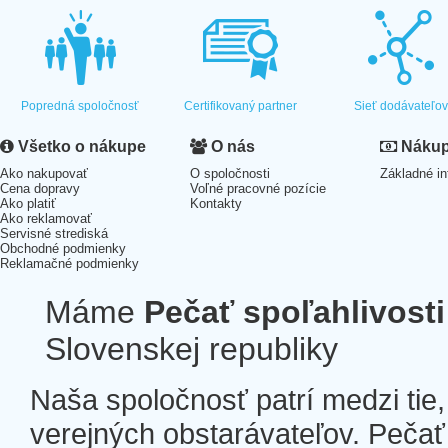
Popredná spoločnosť
Certifikovaný partner
Sieť dodávateľo
Všetko o nákupe
O nás
Nákup 
Ako nakupovať
O spoločnosti
Základné in
Cena dopravy
Voľné pracovné pozície
Ako platiť
Kontakty
Ako reklamovať
Servisné strediská
Obchodné podmienky
Reklamačné podmienky
Máme
Pečať spoľahlivosti
Slovenskej republiky
Naša spoločnosť patrí medzi tie
verejných obstarávateľov. Pečať 