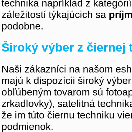
technika napríklad z kategóri
záležitostí týkajúcich sa
príj
podobne.
Široký výber z čiernej
Naši zákazníci na našom esho
majú k dispozícii široký výber
obľúbeným tovarom sú fotoapa
zrkadlovky), satelitná technik
že im túto čiernu techniku v
podmienok.