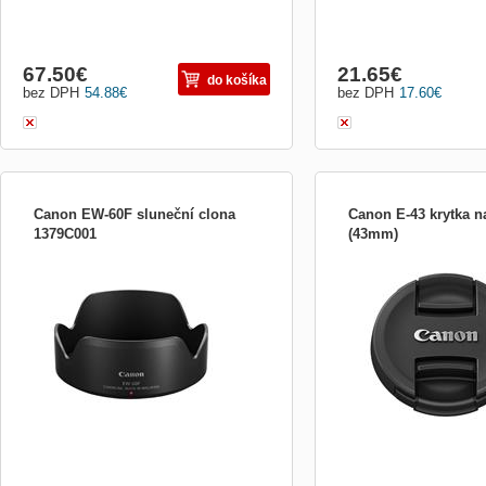
67.50
€
21.65
€
do košíka
bez DPH
54.88
€
bez DPH
17.60
€
Canon EW-60F sluneční clona
Canon E-43 krytka na
1379C001
(43mm)
Canon EW60F; Sluneční clona pro
Canon E43; Nasazovací o
objektivy Canon. Slouží k ochraně před
ochrání váš objektiv před
nežádoucími slunečními paprsky
škrábanci či prachem. Je
vnikajícími do objektivu. ZÁKLADNÍ
kvalitního a robustního pla
SPECIFIKACE; Kompatibilní s: EFM
pevně drží. ZÁKLADNÍ SP
18150...