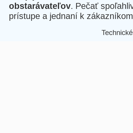
obstarávateľov
. Pečať spoľahli
prístupe a jednaní k zákazníkom a
Technické
Â
Â
Â