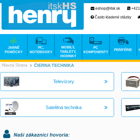
eshop@itsk.sk
+421
Často kladené otázky
MOBILY,
JARNÉ
PC,
PC
PERIFÉRIE
TABLETY,
POMÔCKY
NOTEBOOKY
KOMPONENTY
HODINKY
Hlavná Strana
ČIERNA TECHNIKA
>
Televízory
Satelitná technika