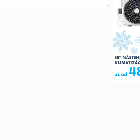
Galéria
S
Tabuľkový
Obrázkami
Výpis