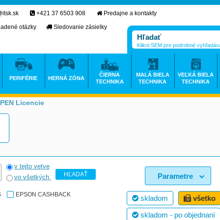
itsk.sk
+421 37 6503 908
Predajne a kontakty
ladené otázky
Sledovanie zásielky
Klikni SEM pre podrobné vyhľadáv
ČIERNA
MALÁ BIELA
VEĽKÁ BIELA
PERIFÉRIE
HERNÁ ZÓNA
TECHNIKA
TECHNIKA
TECHNIKA
OPEN Licencie
>
v tejto vetve
HĽADAŤ
Parametre
vo všetkých
S
EPSON CASHBACK
skladom
všetko
skladom - po objednaní