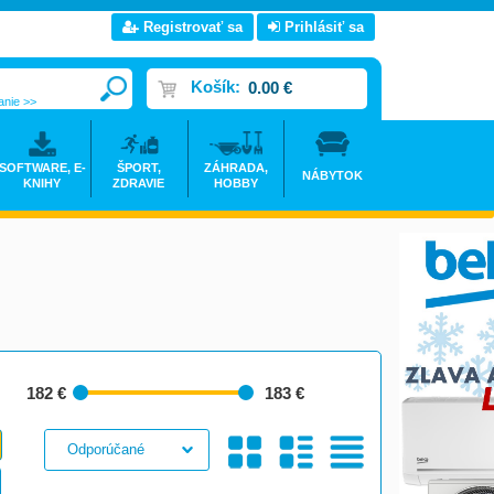
Registrovať sa
Prihlásiť sa
Košík:
0.00 €
anie >>
SOFTWARE, E-
ŠPORT,
ZÁHRADA,
NÁBYTOK
KNIHY
ZDRAVIE
HOBBY
182 €
183 €