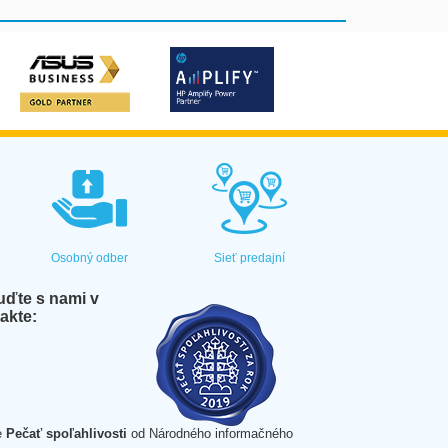
Osobný odber
Sieť predajní
ďte s nami v
akte:
e
Pečať spoľahlivosti
od Národného informačného