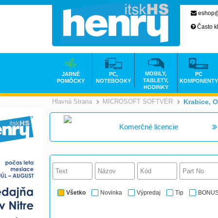
eshop@
Často k
MOBILY,
JARNÉ
PC,
PC
TABLETY,
POMÔCKY
NOTEBOOKY
KOMPONENTY
HODINKY
Hlavná Strana
MICROSOFT SOFTVÉR
Krabice, 
>
Komerčné licencie
Všetko
Novinka
Výpredaj
Tip
BONU