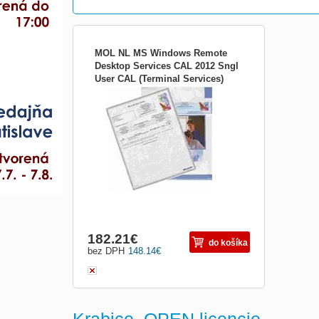
MOL NL MS Windows Remote
Desktop Services CAL 2012 Sngl
User CAL (Terminal Services)
MOL – Multilicencia Open License - min.
6VC-02073
nákup pre otvorenie zmluvy je 5 rôznych
produktov. Zmluva je elektronická,
vygenerovaná max. do 48 hodín.
Produktové kľúče a softvér na stiahnutie
sú dostupné na webe VLSC ( Volume
Licensing Service Center ). V d...
182.21
€
do košíka
bez DPH
148.14
€
Krabice, OPEN licencie