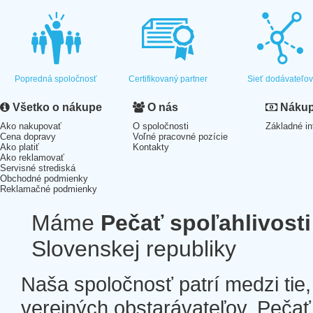
Popredná spoločnosť
Certifikovaný partner
Sieť dodávateľo
Všetko o nákupe
O nás
Nákup 
Ako nakupovať
O spoločnosti
Základné in
Cena dopravy
Voľné pracovné pozície
Ako platiť
Kontakty
Ako reklamovať
Servisné strediská
Obchodné podmienky
Reklamačné podmienky
Máme
Pečať spoľahlivosti
Slovenskej republiky
Naša spoločnosť patrí medzi tie
verejných obstarávateľov. Pečať 