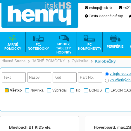
eshop@itsk.sk
+421
Často kladené otázky
MOBILY,
JARNÉ
PC,
PC
PERIFÉRIE
TABLETY,
POMÔCKY
NOTEBOOKY
KOMPONENTY
HODINKY
Hlavná Strana
JARNÉ POMÔCKY
Cyklistika
Kolobežky
>
>
>
v tejto vetve
vo všetkýc
Všetko
Novinka
Výpredaj
Tip
BONUS
EPSON CA
Bluetouch BT KIDS ele.
Hoverboard, max.15