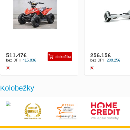
Hoverboard. Ide o skvelý 
pre zábavu ale aj pre uľa
na krátke vzdialenosti. H
osadený dvomi motormi o
350W, gyroskopom a inteli
511.47
€
256.15
€
do košíka
bez DPH
415.83
€
bez DPH
208.25
€
Kolobežky