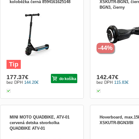
koloběžka černá 8594161625148
XSKUTR-BGN3, čier
BGN3, čierny
Elektrická koloběžka Bluetouch BT KIDS
Nový samobalančný elektr
černá
XSKUTR-BGN3/BI inak na
Hoverboard. Ide o skvelý 
pre zábavu ale aj pre uľa
na krátke vzdialenosti. H
osadený dvomi motormi o
350W, gyroskopom a inteli
-44%
Tip
177.37
€
142.47
€
do košíka
bez DPH
144.20
€
bez DPH
115.83
€
MINI MOTO QUADBIKE, ATV-01
Hoverboard, max.15k
cervená detska stvorkolka
XSKUTR-BGN3/BI
QUADBIKE ATV-01
Nový samobalančný elektr
XSKUTR-BGN3/BI inak na