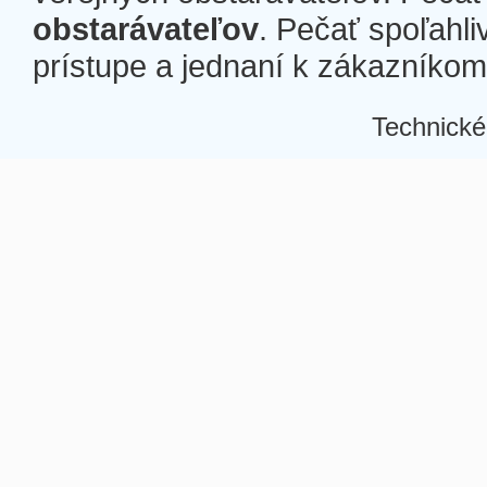
obstarávateľov
. Pečať spoľahli
prístupe a jednaní k zákazníkom a
Technické
Â
Â
Â