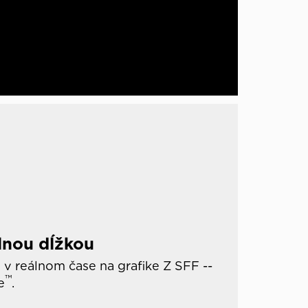
lnou dĺžkou
e v reálnom čase na grafike Z SFF --
™
e
.