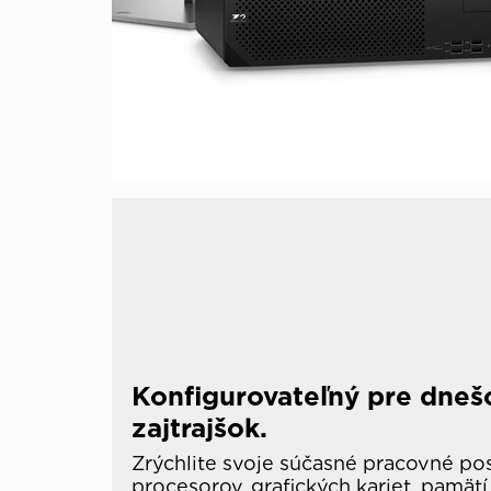
Konfigurovateľný pre dnešo
zajtrajšok.
Zrýchlite svoje súčasné pracovné p
procesorov, grafických kariet, pamät