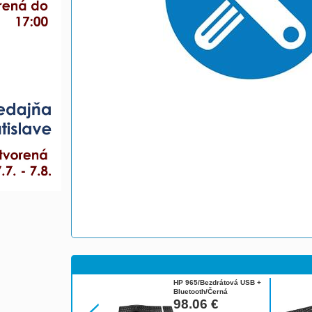
HP 965/Bezdrátová USB +
Bluetooth/Černá
7E756AA#BCM
98.06
€