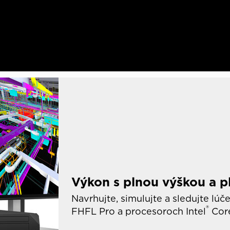
Výkon s plnou výškou a p
Navrhujte, simulujte a sledujte lúč
®
FHFL Pro a procesoroch Intel
Cor