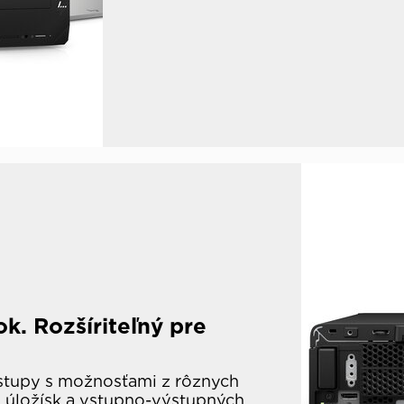
k. Rozšíriteľný pre
ostupy s možnosťami z rôznych
í, úložísk a vstupno-výstupných