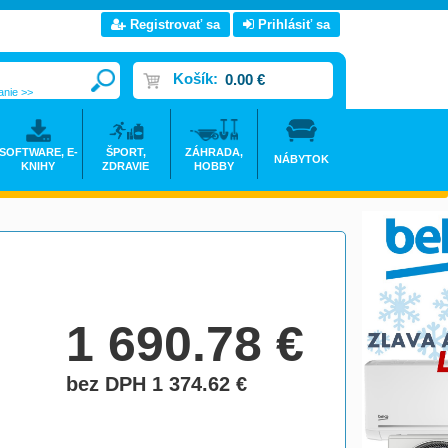
Registrovať sa
Prihlásiť sa
Košík:
0.00 €
anie >>
SOFTWARE, E-
ŠPORT,
ZÁHRADA,
NÁBYTOK
KNIHY
ZDRAVIE
HOBBY
1 690.78
€
bez DPH 1 374.62
€
do košíka