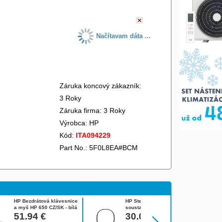
Načítavam dáta ...
Záruka koncový zákazník:
3 Roky
Záruka firma: 3 Roky
Výrobca:
HP
Kód:
ITA094229
Part No.: 5F0L8EA#BCM
HP Bezdrátová klávesnice
HP Stereofonní náhlavní
a myš HP 650 CZ/SK - bílá
soustava USB G2
4R016AA#BCM
51.94
€
428H5AA#ABB
30.05
€