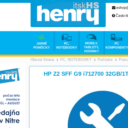
eshop@
Často k
MOBILY,
JARNÉ
PC,
PC
TABLETY,
POMÔCKY
NOTEBOOKY
KOMPONENTY
HODINKY
Hlavná Strana
PC, NOTEBOOKY
Počítače
Prac
>
HP Z2 SFF G9 i712700 32GB/