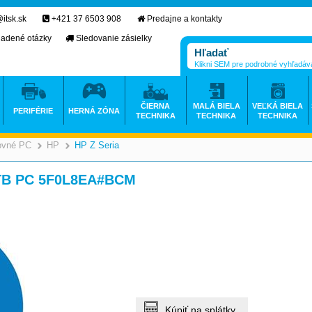
itsk.sk
+421 37 6503 908
Predajne a kontakty
ladené otázky
Sledovanie zásielky
Klikni SEM pre podrobné vyhľadáv
ČIERNA
MALÁ BIELA
VEĽKÁ BIELA
PERIFÉRIE
HERNÁ ZÓNA
TECHNIKA
TECHNIKA
TECHNIKA
ovné PC
HP
HP Z Seria
>
>
>
>
1TB PC 5F0L8EA#BCM
Kúpiť na splátky.