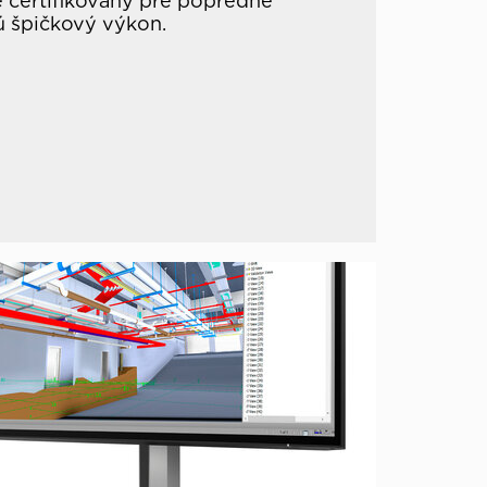
je certifikovaný pre popredné
jú špičkový výkon.