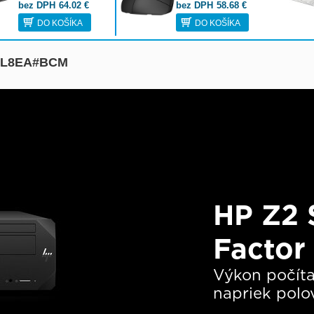
bez DPH
64.02
€
bez DPH
58.68
€
DO KOŠÍKA
DO KOŠÍKA
F0L8EA#BCM
HP Z2 
Factor
Výkon počíta
napriek polov