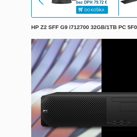
bez DPH
79.72
€
DO KOŠÍKA
HP Z2 SFF G9 i712700 32GB/1TB PC 5