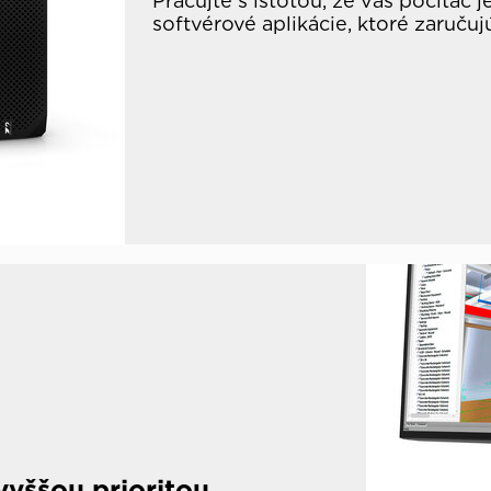
Pracujte s istotou, že váš počítač 
softvérové aplikácie, ktoré zaruču
vyššou prioritou