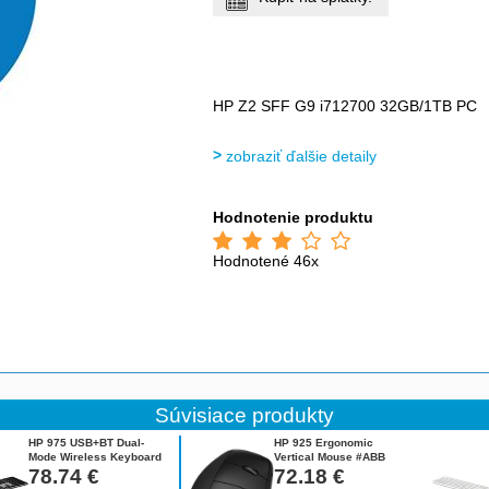
HP Z2 SFF G9 i712700 32GB/1TB PC
zobraziť ďalšie detaily
Hodnotenie produktu
Hodnotené 46x
Súvisiace produkty
HP 975 USB+BT Dual-
HP 925 Ergonomic
Mode Wireless Keyboard
Vertical Mouse #ABB
CZ 3Z726AA#BCM
78.74
€
6H1A5AA#ABB
72.18
€