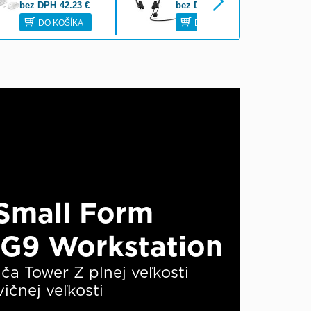
bez DPH
42.23
€
bez DPH
24.43
€
DO KOŠÍKA
DO KOŠÍKA
Small Form
 G9 Workstation
ča Tower Z plnej veľkosti
ičnej veľkosti