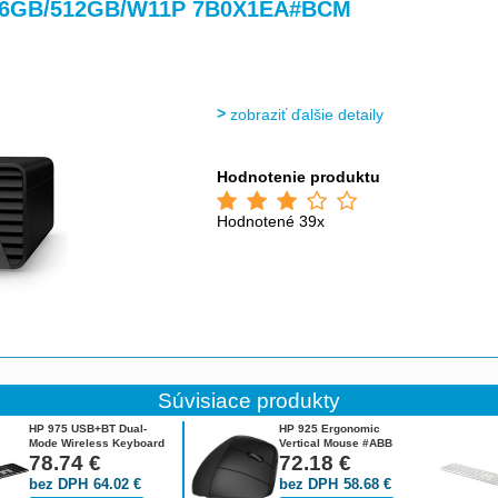
>
>
>
>
0/16GB/512GB/W11P 7B0X1EA#BCM
zobraziť ďalšie detaily
Hodnotenie produktu
Hodnotené 39x
Súvisiace produkty
HP 975 USB+BT Dual-
HP 925 Ergonomic
Mode Wireless Keyboard
Vertical Mouse #ABB
CZ 3Z726AA#BCM
78.74
€
6H1A5AA#ABB
72.18
€
bez DPH
64.02
€
bez DPH
58.68
€