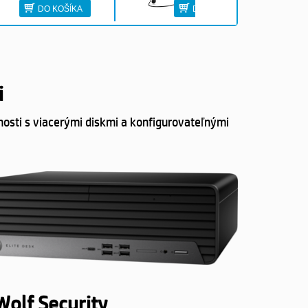
DO KOŠÍKA
DO KOŠÍKA
i
nosti s viacerými diskmi a konfigurovateľnými
Wolf Security