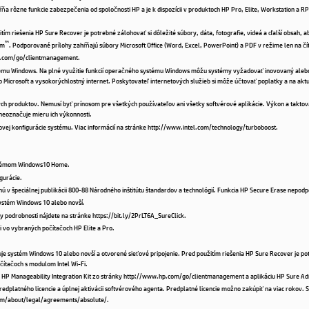
ŕňa rôzne funkcie zabezpečenia od spoločnosti HP a je k dispozícii v produktoch HP Pro, Elite, Workstation 
tím riešenia HP Sure Recover je potrebné zálohovať si dôležité súbory, dáta, fotografie, videá a ďalší obsah, ab
™
um
. Podporované prílohy zahŕňajú súbory Microsoft Office (Word, Excel, PowerPoint) a PDF v režime len na čít
hp.com/go/clientmanagement.
ystému Windows. Na plné využitie funkcií operačného systému Windows môžu systémy vyžadovať inovovaný aleb
 Microsoft a vysokorýchlostný internet. Poskytovateľ internetových služieb si môže účtovať poplatky a na ak
h produktov. Nemusí byť prínosom pre všetkých používateľov ani všetky softvérové aplikácie. Výkon a taktovaci
neoznačuje mieru ich výkonnosti.
lkovej konfigurácie systému. Viac informácií na stránke http://www.intel.com/technology/turboboost.
 systémom Windows10 Home.
gurácie.
 špeciálnej publikácii 800-88 Národného inštitútu štandardov a technológií. Funkcia HP Secure Erase nepodp
systém Windows 10 alebo novší.
y podrobnosti nájdete na stránke https://bit.ly/2PrLT6A_SureClick.
i vo vybraných počítačoch HP Elite a Pro.
e systém Windows 10 alebo novší a otvorené sieťové pripojenie. Pred použitím riešenia HP Sure Recover je potr
očítačoch s modulom Intel Wi-Fi.
HP Manageability Integration Kit zo stránky http://www.hp.com/go/clientmanagement a aplikáciu HP Sure Adm
platného licencie a úplnej aktivácii softvérového agenta. Predplatné licencie možno zakúpiť na viac rokov. 
com/about/legal/agreements/absolute/.