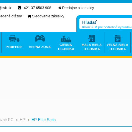
itsk.sk
+421 37 6503 908
Predajne a kontakty
ladené otázky
Sledovanie zásielky
Klikni SEM pre podrobné vyhľadáv
ČIERNA
MALÁ BIELA
VEĽKÁ BIELA
PERIFÉRIE
HERNÁ ZÓNA
TECHNIKA
TECHNIKA
TECHNIKA
ovné PC
HP
HP Elite Seria