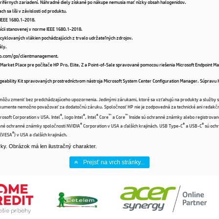
riférnych zariadení. Náhradné diely získané po nákupe nemusia mať nízky obsah halogenidov.
ch sa líši v závislosti od produktu.
 IEEE 1680.1-2018.
nícii stanovenej v norme IEEE 1680.1-2018.
ecyklovaných vlákien pochádzajúcich z trvalo udržateľných zdrojov.
ály.
.hp.com/go/clientmanagement.
e Market Place pre počítače HP Pro, Elite, Z a Point-of-Sale spravované pomocou riešenia Microsoft Endpoint M
ageability Kit spravovaných prostredníctvom nástroja Microsoft System Center Configuration Manager. Súpravu 
žu zmeniť bez predchádzajúceho upozornenia. Jedinými zárukami, ktoré sa vzťahujú na produkty a služby sp
dokumente nemožno považovať za dodatočnú záruku. Spoločnosť HP nie je zodpovedná za technické ani redakč
®
®
®
™
™
osoft Corporation v USA. Intel
, logo Intel
, Intel
Core
a Core
Inside sú ochranné známky alebo registrovan
®
®
®
ané ochranné známky spoločnosti NVIDIA
Corporation v USA a ďalších krajinách. USB Type-C
a USB-C
sú och
®
 (VESA
) v USA a ďalších krajinách.
y. Obrázok má len ilustračný charakter.
Prejsť na vrch stránky...