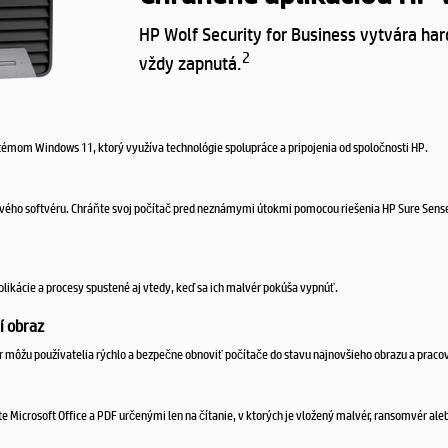
HP Wolf Security for Business vytvára ha
2
vždy zapnutá.
émom Windows 11, ktorý využíva technológie spolupráce a pripojenia od spoločnosti HP.
sového softvéru. Chráňte svoj počítač pred neznámymi útokmi pomocou riešenia HP Sure Sens
ikácie a procesy spustené aj vtedy, keď sa ich malvér pokúša vypnúť.
í obraz
r môžu používatelia rýchlo a bezpečne obnoviť počítače do stavu najnovšieho obrazu a praco
e Microsoft Office a PDF určenými len na čítanie, v ktorých je vložený malvér, ransomvér