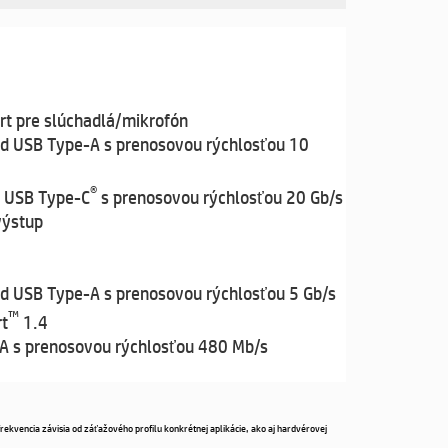
t pre slúchadlá/mikrofón
ed USB Type-A s prenosovou rýchlosťou 10
®
d USB Type-C
s prenosovou rýchlosťou 20 Gb/s
výstup
d USB Type-A s prenosovou rýchlosťou 5 Gb/s
™
rt
1.4
A s prenosovou rýchlosťou 480 Mb/s
frekvencia závisia od záťažového profilu konkrétnej aplikácie, ako aj hardvérovej