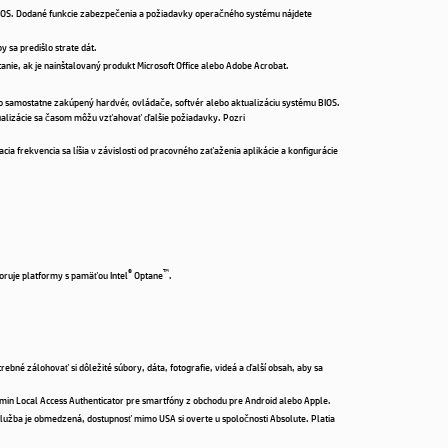
a RPOS. Dodané funkcie zabezpečenia a požiadavky operačného systému nájdete
y sa predišlo strate dát.
anie, ak je nainštalovaný produkt Microsoft Office alebo Adobe Acrobat.
o samostatne zakúpený hardvér, ovládače, softvér alebo aktualizáciu systému BIOS.
tualizácie sa časom môžu vzťahovať ďalšie požiadavky. Pozri
a frekvencia sa líšia v závislosti od pracovného zaťaženia aplikácie a konfigurácie
®
™
oruje platformy s pamäťou Intel
Optane
.
ebné zálohovať si dôležité súbory, dáta, fotografie, videá a ďalší obsah, aby sa
in Local Access Authenticator pre smartfóny z obchodu pre Android alebo Apple.
Služba je obmedzená, dostupnosť mimo USA si overte u spoločnosti Absolute. Platia