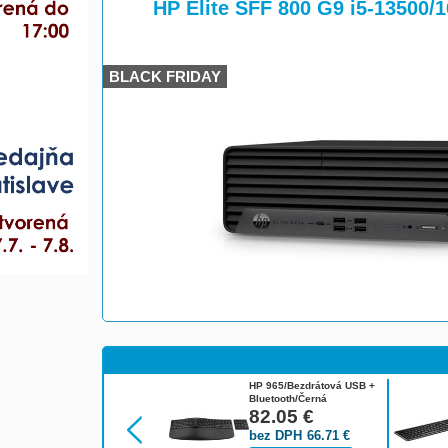
>
HP Elite SFF 800 G9 i5-1350
BLACK FRIDAY
HP 965/Bezdrátová USB +
Bluetooth/Černá
7E756AA#BCM
82.05
€
bez DPH
66.71
€