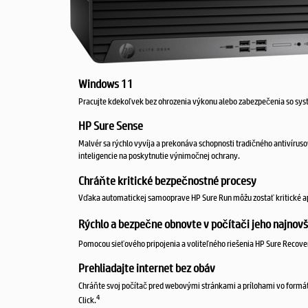
Windows 11
Pracujte kdekoľvek bez ohrozenia výkonu alebo zabezpečenia so syst
HP Sure Sense
Malvér sa rýchlo vyvíja a prekonáva schopnosti tradičného antivíru
inteligencie na poskytnutie výnimočnej ochrany.
Chráňte kritické bezpečnostné procesy
Vďaka automatickej samooprave HP Sure Run môžu zostať kritické apl
Rýchlo a bezpečne obnovte v počítači jeho najnovš
Pomocou sieťového pripojenia a voliteľného riešenia HP Sure Recove
Prehliadajte internet bez obáv
Chráňte svoj počítač pred webovými stránkami a prílohami vo formát
4
Click.