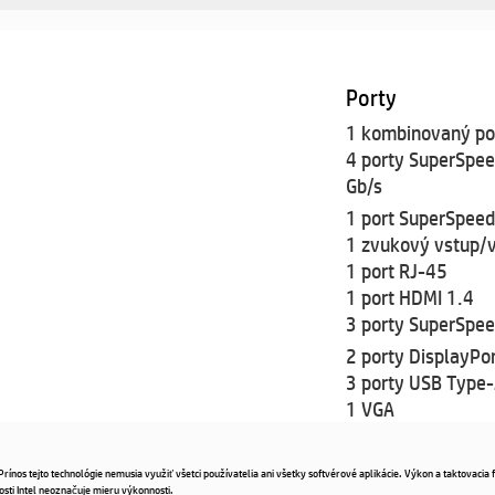
Porty
1 kombinovaný por
4 porty SuperSpe
Gb/s
1 port SuperSpee
1 zvukový vstup/
1 port RJ-45
1 port HDMI 1.4
3 porty SuperSpee
2 porty DisplayPo
3 porty USB Type-
1 VGA
nos tejto technológie nemusia využiť všetci používatelia ani všetky softvérové aplikácie. Výkon a taktovacia 
sti Intel neoznačuje mieru výkonnosti.