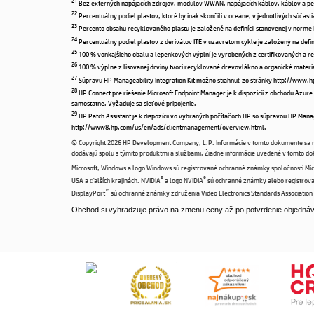
Bez externých napájacích zdrojov, modulov WWAN, napájacích káblov, káblov a pe
22
Percentuálny podiel plastov, ktoré by inak skončili v oceáne, v jednotlivých súčastia
23
Percento obsahu recyklovaného plastu je založené na definícii stanovenej v norme
24
Percentuálny podiel plastov z derivátov ITE v uzavretom cykle je založený na defi
25
100 % vonkajšieho obalu a lepenkových výplní je vyrobených z certifikovaných a r
26
100 % výplne z lisovanej drviny tvorí recyklované drevovlákno a organické materi
27
Súpravu HP Manageability Integration Kit možno stiahnuť zo stránky http://www
28
HP Connect pre riešenie Microsoft Endpoint Manager je k dispozícii z obchodu Azur
samostatne. Vyžaduje sa sieťové pripojenie.
29
HP Patch Assistant je k dispozícii vo vybraných počítačoch HP so súpravou HP Man
http://www8.hp.com/us/en/ads/clientmanagement/overview.html.
© Copyright 2026 HP Development Company, L.P. Informácie v tomto dokumente sa mô
dodávajú spolu s týmito produktmi a službami. Žiadne informácie uvedené v tomto 
Microsoft, Windows a logo Windows sú registrované ochranné známky spoločnosti Micr
®
®
USA a ďalších krajinách. NVIDIA
a logo NVIDIA
sú ochranné známky alebo registrov
™
DisplayPort
sú ochranné známky združenia Video Electronics Standards Association
Obchod si vyhradzuje právo na zmenu ceny až po potvrdenie objednávk