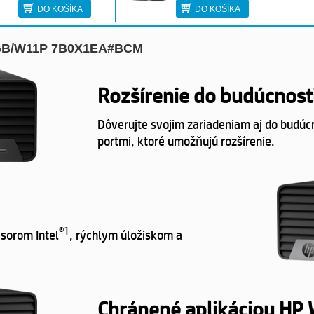
DO KOŠÍKA
DO KOŠÍKA
12GB/W11P 7B0X1EA#BCM
Rozšírenie do budúcnost
Dôverujte svojim zariadeniam aj do budúc
portmi, ktoré umožňujú rozšírenie.
®
1
esorom Intel
, rýchlym úložiskom a
Chránené aplikáciou HP 