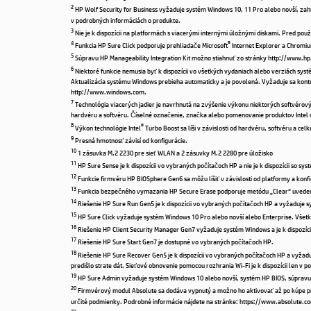
2
HP Wolf Security for Business vyžaduje systém Windows 10, 11 Pro alebo novší, zah
v podrobných informáciách o produkte.
3
Nie je k dispozícii na platformách s viacerými internými úložnými diskami. Pred použi
4
®
Funkcia HP Sure Click podporuje prehliadače Microsoft
Internet Explorer a Chromi
5
Súpravu HP Manageability Integration Kit možno stiahnuť zo stránky http://www.
6
Niektoré funkcie nemusia byť k dispozícii vo všetkých vydaniach alebo verziách s
Aktualizácia systému Windows prebieha automaticky a je povolená. Vyžaduje sa konto
http://www.windows.com.
7
Technológia viacerých jadier je navrhnutá na zvýšenie výkonu niektorých softvérovýc
hardvéru a softvéru. Číselné označenie, značka alebo pomenovanie produktov Intel 
8
®
Výkon technológie Intel
Turbo Boost sa líši v závislosti od hardvéru, softvéru a ce
9
Presná hmotnosť závisí od konfigurácie.
10
1 zásuvka M.2 2230 pre sieť WLAN a 2 zásuvky M.2 2280 pre úložisko
11
HP Sure Sense je k dispozícii vo vybraných počítačoch HP a nie je k dispozícii so
12
Funkcie firmvéru HP BIOSphere Gen6 sa môžu líšiť v závislosti od platformy a konfi
13
Funkcia bezpečného vymazania HP Secure Erase podporuje metódu „Clear“ uvedenú v
14
Riešenie HP Sure Run Gen5 je k dispozícii vo vybraných počítačoch HP a vyžaduje 
15
HP Sure Click vyžaduje systém Windows 10 Pro alebo novší alebo Enterprise. Všetk
16
Riešenie HP Client Security Manager Gen7 vyžaduje systém Windows a je k dispozíci
17
Riešenie HP Sure Start Gen7 je dostupné vo vybraných počítačoch HP.
18
Riešenie HP Sure Recover Gen5 je k dispozícii vo vybraných počítačoch HP a vyžaduj
predišlo strate dát. Sieťové obnovenie pomocou rozhrania Wi-Fi je k dispozícii len v p
19
HP Sure Admin vyžaduje systém Windows 10 alebo novší, systém HP BIOS, súpravu 
20
Firmvérový modul Absolute sa dodáva vypnutý a možno ho aktivovať až po kúpe pred
určité podmienky. Podrobné informácie nájdete na stránke: https://www.absolute.
21