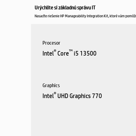
Urýchlite si základnú správu IT
Nasaďte riešenie HP Manageability Integration Kit, ktoré vám pomôž
Procesor
®
™
Intel
Core
i5 13500
Graphics
®
Intel
UHD Graphics 770