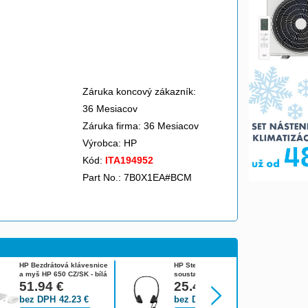
Záruka koncový zákazník:
36 Mesiacov
Záruka firma: 36 Mesiacov
Výrobca:
HP
Kód:
ITA194952
Part No.: 7B0X1EA#BCM
HP Bezdrátová klávesnice
HP Stereofonní náhlavní
a myš HP 650 CZ/SK - bílá
soustava USB G2
4R016AA#BCM
51.94
€
428H5AA#ABB
25.47
€
bez DPH
42.23
€
bez DPH
20.71
€