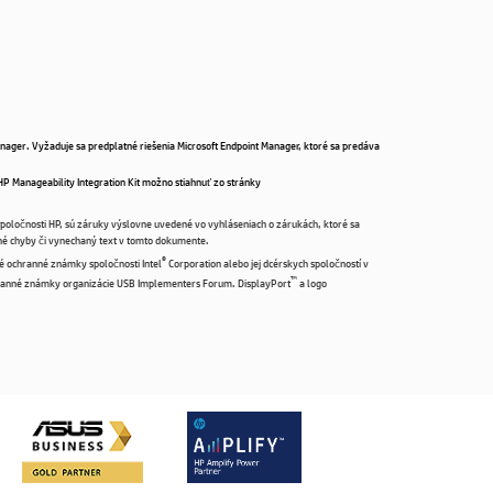
anager. Vyžaduje sa predplatné riešenia Microsoft Endpoint Manager, ktoré sa predáva
HP Manageability Integration Kit možno stiahnuť zo stránky
oločnosti HP, sú záruky výslovne uvedené vo vyhláseniach o zárukách, ktoré sa
né chyby či vynechaný text v tomto dokumente.
®
é ochranné známky spoločnosti Intel
Corporation alebo jej dcérskych spoločností v
™
ranné známky organizácie USB Implementers Forum. DisplayPort
a logo