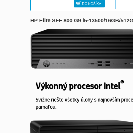
DO KOŠÍKA
HP Elite SFF 800 G9 i5-13500/16GB/5
®
Výkonný procesor Intel
Svižne riešte všetky úlohy s najnovším proc
pamäťou.