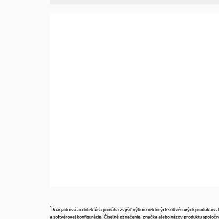
1
Viacjadrová architektúra pomáha zvýšiť výkon niektorých softvérových produktov. Prí
a softvérovej konfigurácie. Číselné označenie, značka alebo názov produktu spoločno