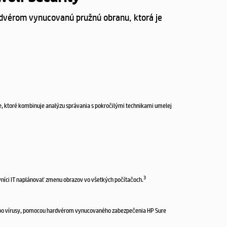
rdvérom vynucovanú pružnú obranu, ktorá je
e, ktoré kombinuje analýzu správania s pokročilými technikami umelej
3
vníci IT naplánovať zmenu obrazov vo všetkých počítačoch.
 alebo vírusy, pomocou hardvérom vynucovaného zabezpečenia HP Sure