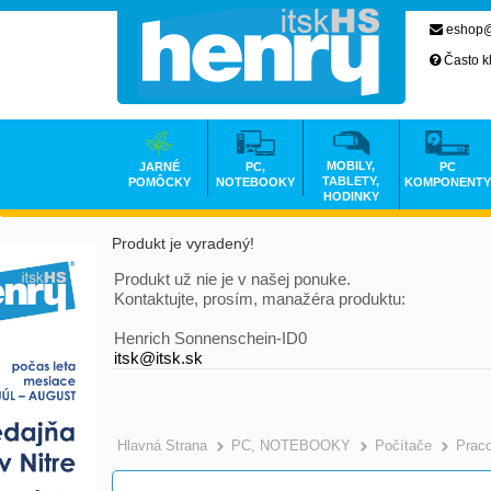
eshop@
Často k
MOBILY,
JARNÉ
PC,
PC
TABLETY,
POMÔCKY
NOTEBOOKY
KOMPONENTY
HODINKY
Produkt je vyradený!
Produkt už nie je v našej ponuke.
Kontaktujte, prosím, manažéra produktu:
Henrich Sonnenschein-ID0
itsk@itsk.sk
Hlavná Strana
PC, NOTEBOOKY
Počítače
Prac