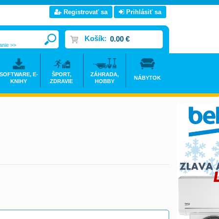
Registrovať sa
Prihlásiť sa
Košík:
0.00 €
anie >>
SOFTWARE, E-
ŠPORT,
ZÁHRADA,
NÁBYTOK
KNIHY
ZDRAVIE
HOBBY