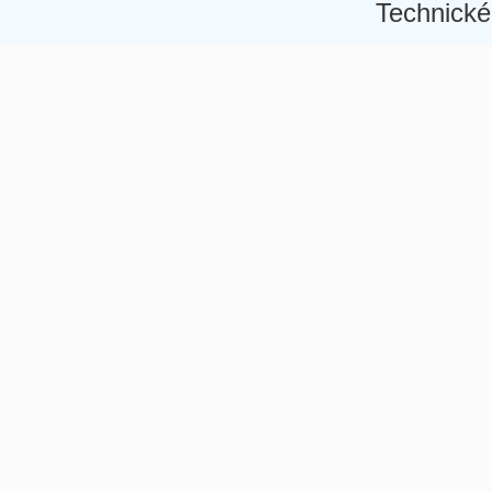
Technické
Â
Â
Â