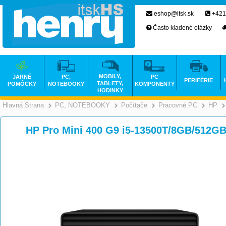
eshop@itsk.sk
+421
Často kladené otázky
MOBILY,
JARNÉ
PC,
PC
PERIFÉRIE
TABLETY,
POMÔCKY
NOTEBOOKY
KOMPONENTY
HODINKY
Hlavná Strana
PC, NOTEBOOKY
Počítače
Pracovné PC
HP
>
>
>
HP Pro Mini 400 G9 i5-13500T/8GB/51