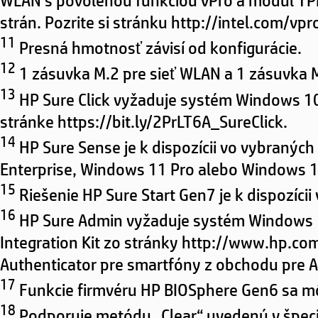
strán. Pozrite si stránku http://intel.com/vpr
11
Presná hmotnosť závisí od konfigurácie.
12
1 zásuvka M.2 pre sieť WLAN a 1 zásuvka 
13
HP Sure Click vyžaduje systém Windows 10
stránke https://bit.ly/2PrLT6A_SureClick.
14
HP Sure Sense je k dispozícii vo vybran
Enterprise, Windows 11 Pro alebo Windows 1
15
Riešenie HP Sure Start Gen7 je k dispozíc
16
HP Sure Admin vyžaduje systém Windows 1
Integration Kit zo stránky http://www.hp.co
Authenticator pre smartfóny z obchodu pre A
17
Funkcie firmvéru HP BIOSphere Gen6 sa môžu
18
Podporuje metódu „Clear“ uvedenú v špeciá