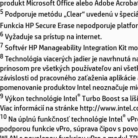
produkt Microsoft Office alebo Adobe Acroba
5
Podporuje metódu „Clear“ uvedenú v špeciál
Funkcia HP Secure Erase nepodporuje platfo
6
Vyžaduje sa prístup na internet.
7
Softvér HP Manageability Integration Kit 
8
Technológia viacerých jadier je navrhnutá 
prínosom pre všetkých používateľov ani všetky
závislosti od pracovného zaťaženia aplikácie
pomenovanie produktov Intel neoznačuje mie
9
®
Výkon technológie Intel
Turbo Boost sa líši
Viac informácií na stránke http://www.intel
10
®
Na úplnú funkčnosť technológie Intel
vPr
podporou funkcie vPro, súprava čipov s povol
WLAN s povolenou funkciou vPro a modul TPM 