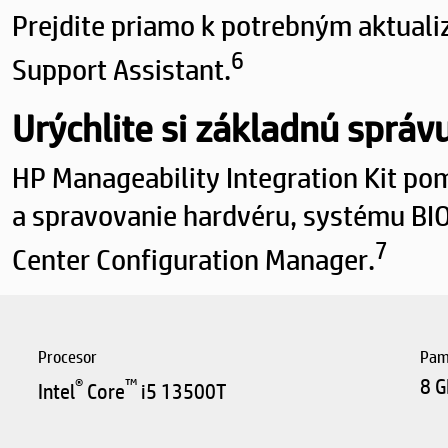
Prejdite priamo k potrebným aktualiz
6
Support Assistant.
Urýchlite si základnú správu
HP Manageability Integration Kit p
a spravovanie hardvéru, systému BI
7
Center Configuration Manager.
Procesor
Pam
®
™
8 
Intel
Core
i5 13500T