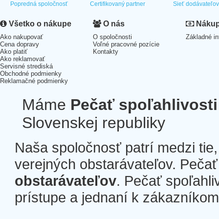
Popredná spoločnosť
Certifikovaný partner
Sieť dodávateľo
Všetko o nákupe
O nás
Nákup 
Ako nakupovať
O spoločnosti
Základné in
Cena dopravy
Voľné pracovné pozície
Ako platiť
Kontakty
Ako reklamovať
Servisné strediská
Obchodné podmienky
Reklamačné podmienky
Máme
Pečať spoľahlivosti
Slovenskej republiky
Naša spoločnosť patrí medzi tie
verejných obstarávateľov. Pečať 
obstarávateľov
. Pečať spoľahli
prístupe a jednaní k zákazníkom a