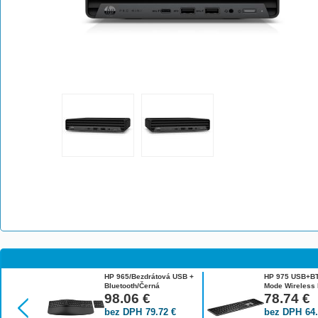
HP 965/Bezdrátová USB +
HP 975 USB+BT
Bluetooth/Černá
Mode Wireless
7E756AA#BCM
98.06
€
CZ 3Z726AA#B
78.74
€
bez DPH
79.72
€
bez DPH
64