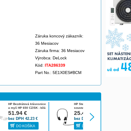
Záruka koncový zákazník:
36 Mesiacov
Záruka firma: 36 Mesiacov
Výrobca:
DeLock
Kód:
ITA286339
Part No.: 5E1X0ES#BCM
HP Bezdrátová klávesnice
HP Stereofonní náhlavní
a myš HP 650 CZ/SK - bílá
soustava USB G2
4R016AA#BCM
51.94
€
428H5AA#ABB
25.47
€
bez DPH
42.23
€
bez DPH
20.71
€
DO KOŠÍKA
DO KOŠÍKA