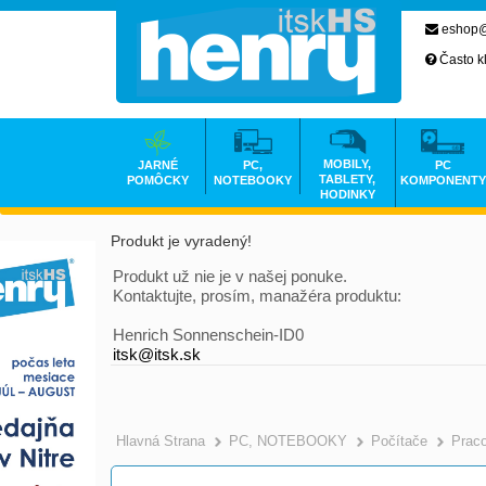
eshop@
Často k
MOBILY,
JARNÉ
PC,
PC
TABLETY,
POMÔCKY
NOTEBOOKY
KOMPONENTY
HODINKY
Produkt je vyradený!
Produkt už nie je v našej ponuke.
Kontaktujte, prosím, manažéra produktu:
Henrich Sonnenschein-ID0
itsk@itsk.sk
Hlavná Strana
PC, NOTEBOOKY
Počítače
Prac