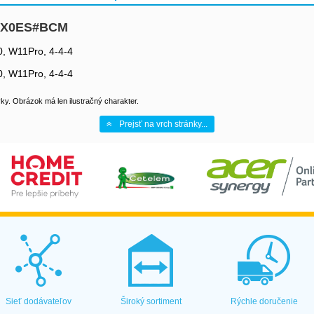
E1X0ES#BCM
, W11Pro, 4-4-4
, W11Pro, 4-4-4
y. Obrázok má len ilustračný charakter.
Prejsť na vrch stránky...
Sieť dodávateľov
Široký sortiment
Rýchle doručenie