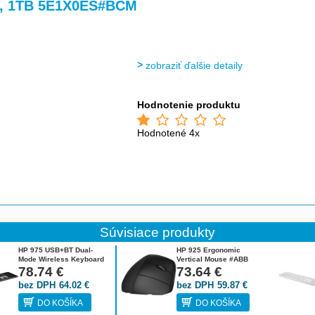
>
>
>
>
B, 1TB 5E1X0ES#BCM
zobraziť ďalšie detaily
Hodnotenie produktu
Hodnotené 4x
Súvisiace produkty
HP 975 USB+BT Dual-
HP 925 Ergonomic
Mode Wireless Keyboard
Vertical Mouse #ABB
CZ 3Z726AA#BCM
78.74
€
6H1A5AA#ABB
73.64
€
bez DPH
64.02
€
bez DPH
59.87
€
DO KOŠÍKA
DO KOŠÍKA