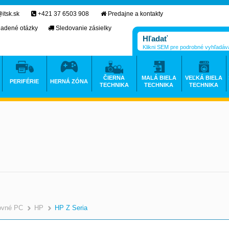
itsk.sk
+421 37 6503 908
Predajne a kontakty
ladené otázky
Sledovanie zásielky
Klikni SEM pre podrobné vyhľadáv
ČIERNA
MALÁ BIELA
VEĽKÁ BIELA
PERIFÉRIE
HERNÁ ZÓNA
TECHNIKA
TECHNIKA
TECHNIKA
ovné PC
HP
HP Z Seria