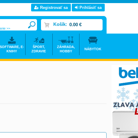
Registrovať sa
Prihlásiť sa
Košík:
0.00 €
anie >>
SOFTWARE, E-
ŠPORT,
ZÁHRADA,
NÁBYTOK
KNIHY
ZDRAVIE
HOBBY