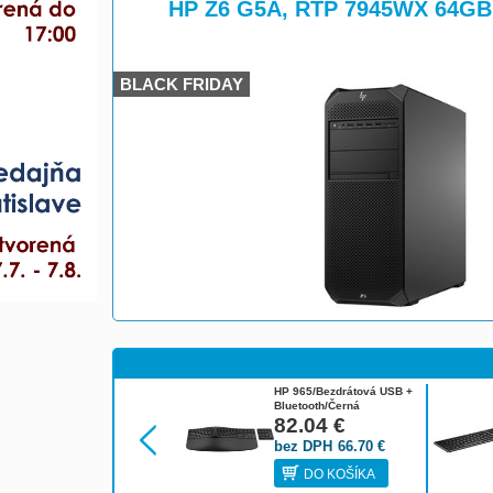
>
HP Z6 G5A, RTP 7945WX 64G
BLACK FRIDAY
HP 965/Bezdrátová USB +
Bluetooth/Černá
7E756AA#BCM
82.04
€
bez DPH
66.70
€
DO KOŠÍKA