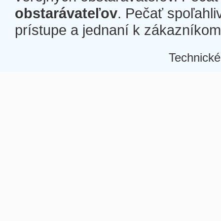
obstarávateľov
. Pečať spoľahli
prístupe a jednaní k zákazníkom a
Technické
Â
Â
Â