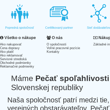
Popredná spoločnosť
Certifikovaný partner
Sieť dodávateľo
Všetko o nákupe
O nás
Nákup 
Ako nakupovať
O spoločnosti
Základné in
Cena dopravy
Voľné pracovné pozície
Ako platiť
Kontakty
Ako reklamovať
Servisné strediská
Obchodné podmienky
Reklamačné podmienky
Máme
Pečať spoľahlivosti
Slovenskej republiky
Naša spoločnosť patrí medzi tie
verejných obstarávateľov. Pečať 