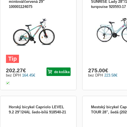
mintová/červená 29"
SUNRISE Lady 28"/
100001124075
turqouise 920593-17
NOVINKA - Horské kolo OLPRAN Blade
Dievčenské trekové kolo 
29&quot;, moderní ocelový rám, přední
Sunrise Lady je ideálne p
vidlice odpružená, počet rychlostí 18,
cyklistky všetkého druhu,
najmenej 150 cm. Dovezi
po meste i do prírody, tak
hodí pre dopravu do práce
aj na krátke či dl...
Tip
202.27
€
275.00
€
do košíka
bez DPH
164.45
€
bez DPH
223.58
€
Horský bicykel Capriolo LEVEL
Mestský bicykel Ca
9.2 29"/24AL šedo-bílá 918540-21
TOUR 28", šedá (202
Horské kolo, doporučená výška 178 až
Najrýchlejší a najlacnejší
185 cm, 29” kola, řazení Shimano ST-
prostriedok pre cestovani