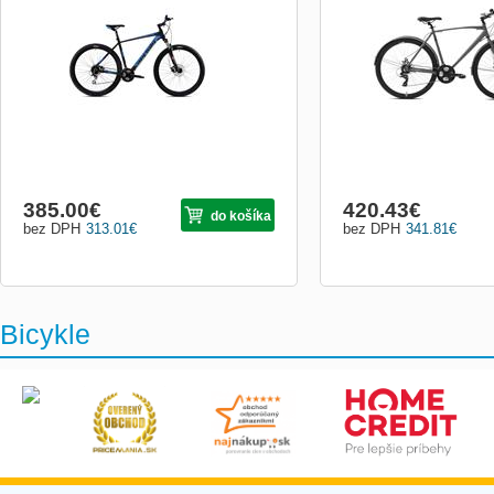
EF500 – 24 převodových stupňů, přední a
cestný bicykel, obrie 28” 
zadní přehazovačka Shimano Tourney
odporúčaná výška 183 až
FD-TY700 a Shimano Acera RD-M360,
nosnosť, prehadzovačky
diskové brzdy Shimano BR-TX805F, pneu
Tourney FD-TY510 a RD-
Mitas Ocelot V85. Černo-modré.
kotúčové brzdy, pneu Mita
385.00
€
420.43
€
do košíka
bez DPH
313.01
€
bez DPH
341.81
€
Bicykle