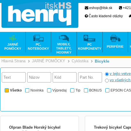
eshop@itsk.sk
+421
Často kladené otázky
MOBILY,
JARNÉ
PC,
PC
PERIFÉRIE
TABLETY,
POMÔCKY
NOTEBOOKY
KOMPONENTY
HODINKY
Hlavná Strana
JARNÉ POMÔCKY
Cyklistika
Bicykle
>
>
>
v tejto vetve
vo všetkýc
Všetko
Novinka
Výpredaj
Tip
BONUS
EPSON CA
Olpran Blade Horský bicykel
Trekový bicykel Cap