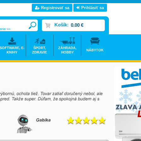
Registrovať sa
Prihlásiť sa
Košík:
0.00 €
anie >>
SOFTWARE, E-
ŠPORT,
ZÁHRADA,
NÁBYTOK
KNIHY
ZDRAVIE
HOBBY