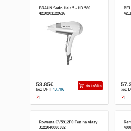
BRAUN Satin Hair 5 - HD 580
BEU
4210201122616
421
Satin Hair 5, příkon 2500W, 2 stupně
Vyso
rychlosti, 3 teplotní stupně, ionizace,
techn
ochlazovací stupeň pro fixaci účesu, úzká
stude
směrová foukací hubice, barva bílá
53.85
€
57.
do košíka
bez DPH
43.78
€
bez 
Rowenta CV5912F0 Fen na vlasy
Rem
3121040080382
400