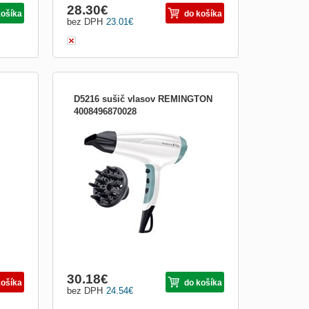
28.30
€
košíka
do košíka
bez DPH
23.01
€
D5216 sušič vlasov REMINGTON
4008496870028
ký,
Výkonný sušič vlasov s 2300W a
generátorom iónov - 90% viac iónov pre
lesk bez krepatenia, 85 km / h - výkonný
prúd vzduchu pre rýchle vysúšanie, 3
teploty / 2 rýchlosti, studená vlna na
zafixovanie účesu, koncentrátor, difuzér,
odnímateľná, ľahko čistiac
30.18
€
košíka
do košíka
bez DPH
24.54
€