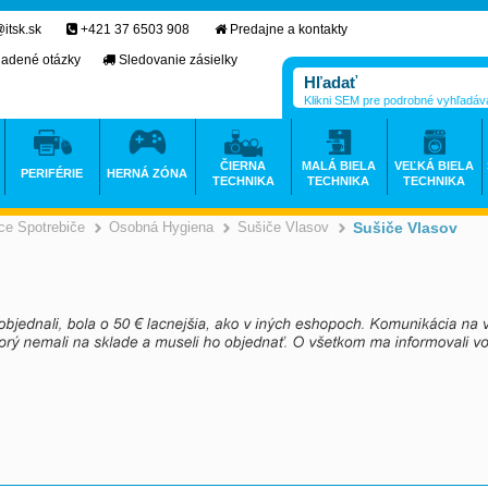
itsk.sk
+421 37 6503 908
Predajne a kontakty
ladené otázky
Sledovanie zásielky
Klikni SEM pre podrobné vyhľadáv
ČIERNA
MALÁ BIELA
VEĽKÁ BIELA
PERIFÉRIE
HERNÁ ZÓNA
TECHNIKA
TECHNIKA
TECHNIKA
e Spotrebiče
Osobná Hygiena
Sušiče Vlasov
Sušiče Vlasov
>
>
>
>