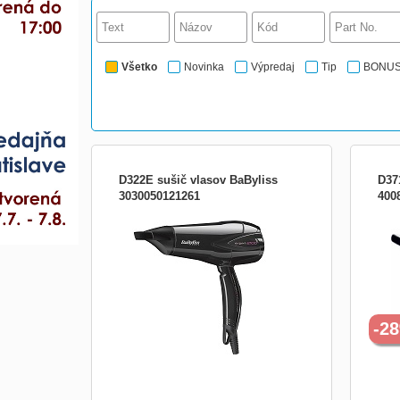
Všetko
Novinka
Výpredaj
Tip
BONU
D322E sušič vlasov BaByliss
D37
3030050121261
400
Ľahký a tichý Výkon sušenie 2100W
Sušič
(spotreba energie 1500W). 25% ÚSPORA
nasta
ENERGIE! Zodpovedá výkonu 2100W
Turbo
bežne dostupných vysúšačov (miera
konc
vysúšania 5g / min, merané podľa
medzinárodnej normy IEC61855 Edícia
1.0) Rýchlosť vzduchu 75km/h 2 rýchlosti
/ teplot
-2