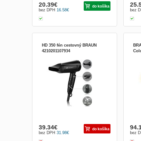
20.39
€
25.
do košíka
bez DPH
16.58
€
bez 
HD 350 fén cestovný BRAUN
BRA
4210201107934
Col
Cestovný vlasový sušič HD 350 s IONIC
2000
technológiou (xabraňuje neželanému
AC m
kučeraveniu a elektrizácií vlasov), výkon
IONt
1600 W, skladacia rukoväť, 2 nastavenia
tepl
teploty a intenzity prúdenia vyduchu, Multi
ochla
voltage - prispôsobuje sa miestnej norme
směr
po celom svete
39.34
€
94.
do košíka
bez DPH
31.98
€
bez 