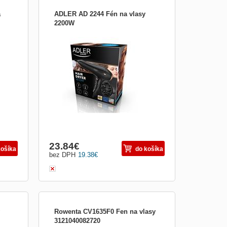
a
ADLER AD 2244 Fén na vlasy
2200W
ntová
Fén na vlasy AD 2244 s ionizátorom je
voľba pre náročných ľudí, ktorí sa starajú
o svoje vlasy a krásny vzhľad. Fén vám
poskytuje možnosť regulovať rýchlosť a
teplotu (vrátane studenej). Súprava
obsahuje koncentrátor a difúzor. Moderný
dizajn. Rozmery: 23
23.84
€
košíka
do košíka
bez DPH
19.38
€
Rowenta CV1635F0 Fen na vlasy
3121040082720