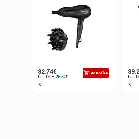
Příkon 2 100 W • Výkonný DC motor
* vy
vybavený technologií Effiwatts • Ionizátor •
vyso
Funkce studený vzduch • 6 nastavení
rychl
rychlosti/teploty (3 teplotní stupně a 2
vyso
rychlosti) • 12 mm koncentrátor • Difuzér •
dlouh
Odnímatelná mřížka pro snadné čištění •
% víc
Délka kab
krepa
32.74
€
39.
do košíka
bez DPH
26.62
€
bez 