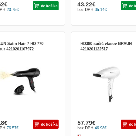
52
€
43.22
€
do košíka
do 
DPH
20.75
€
bez DPH
35.14
€
UN Satin Hair 7-HD 770
HD380 sušič vlasov BRAUN
our 4210201107972
4210201122517
 W, profesionální vysoušeč vlasů s
Sušič vlasov, príkon 2000 W, ultra ľah
otorem, zabudované tepelné čidlo,
IONizačný, systém ochrany proti
ec technologie, 4 stupně regulace
nasávaniu vlasov, 3 stupne regulácie
oty a 2 stupně proudu vzduchu,
teploty a 2 stupne prúdu vzduchu,
zovací stupeň, difuzér, úzká
ochladzovací stupeň, úzká smerová
ová hubička
hubica
18
€
57.79
€
do košíka
do 
DPH
76.57
€
bez DPH
46.98
€