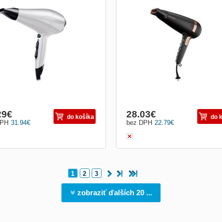
soušeč vlasů* lehký a kompaktní
Fén na vlasy s ionizátorem, příkon 2
ušeč vlasů s výkonem 2 200 W*
W, ionizace a studený vzduch, počet
ost vzduchu, 130 km/h, pro rychlé
rychlostí 2, počet teplot 3, koncentrát
ušení* AC motor salonové kvality s
poutko na zavěšení, délka přívodního
ou životností* generátor iontů – o 90
kabelu 1,8 m, barva černá
e iontů pro lesklé vlasy bez
tění* 3 teploty/2 ry
29
€
28.03
€
do košíka
do 
DPH
31.94
€
bez DPH
22.79
€
1
2
3
zobraziť ďalších 20 ...