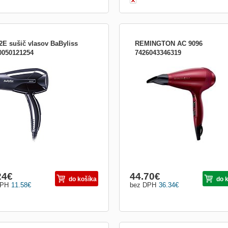
2E sušič vlasov BaByliss
REMINGTON AC 9096
0050121254
7426043346319
č vlasov Výkon 2000 W pre rýchle
Silk, příkon 2400 W, 6 teplot / rychlost
šanie Styling Rýchlosť VZDUCHU
140km/h rychlý proud vzduchu pro ry
 / h 2 rýchlosti Studený vzduch
sušení, studená vlna k zafixování úč
úzký koncentrátor, difuzér.
24
€
44.70
€
do košíka
do 
DPH
11.58
€
bez DPH
36.34
€