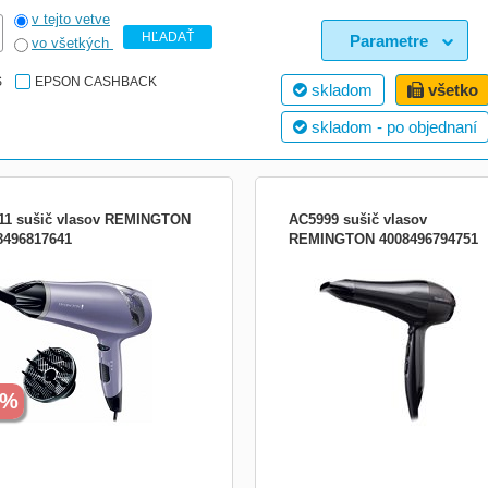
v tejto vetve
HĽADAŤ
Parametre
vo všetkých
S
EPSON CASHBACK
skladom
všetko
skladom - po objednaní
11 sušič vlasov REMINGTON
AC5999 sušič vlasov
8496817641
REMINGTON 4008496794751
 vlasov, 2200 W, ionizátor, 3 tepla
Výkonný sušič, 2 300 W, prúd vzuchu
venia tepla a 2 nastavenia rýchlosti,
rýchlosti 130 km / h pre rýchle vysúš
 tlačidlo, studený vzduch, difuzér,
AC motor ako u profesionálnych suši
entrátor
generátor iónov - o 90% viac iónov p
lesk bez krepatenia , 3 teploty / 2 rých
naozajstná studená vlna k zafixovani
požadovan
8%