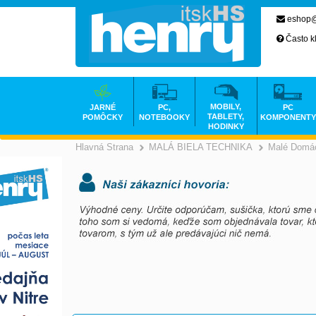
eshop@
Často k
MOBILY,
JARNÉ
PC,
PC
TABLETY,
POMÔCKY
NOTEBOOKY
KOMPONENTY
HODINKY
Hlavná Strana
MALÁ BIELA TECHNIKA
Malé Domác
>