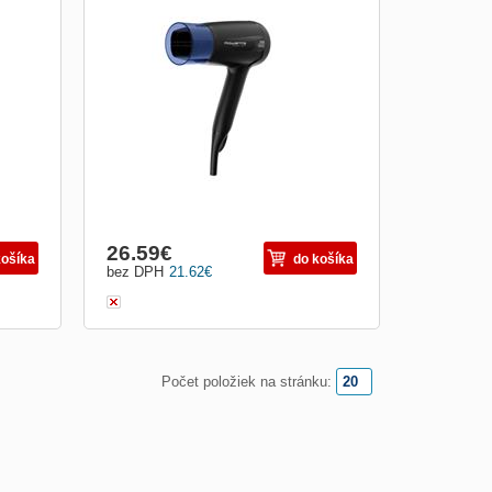
100
Rowenta Handy Dry fén, oscilační
směrová tryska, samovolně pohyblivý
or a
nástavec Moving Air Booster, generátor
iontů, vysoce účinné vysoušení, ochrana
vlasů, energetická úspornost, funkce
chlazení
26.59
€
košíka
do košíka
bez DPH
21.62
€
Počet položiek na stránku: