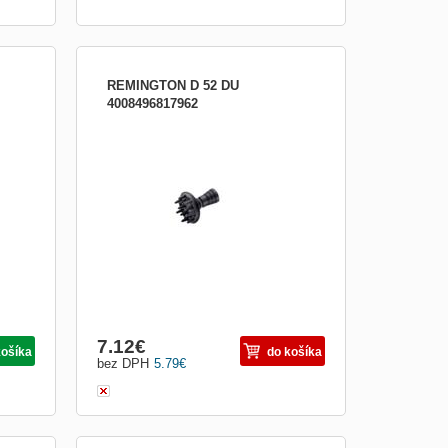
REMINGTON D 52 DU
4008496817962
í,
Univerzální difuzér navržený tak, aby
chlé
vyhovoval většině typů vysoušečů
esů,
7.12
€
košíka
do košíka
bez DPH
5.79
€