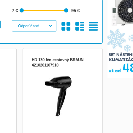
7 €
95 €
Galéria
S
Tabuľkový
HD 130 fén cestovný BRAUN
4210201107910
 o
Cestovný vlasový sušič HD 130, výkon
anie,
1200 W, skladacia rukoväť, 2 nastavenia
čov,
teploty a intenzity prúdenia vyduchu, Multi
re
voltage - prispôsobuje sa miestnej norme
losti,
po celom svete
e
Obrázkami
Výpis