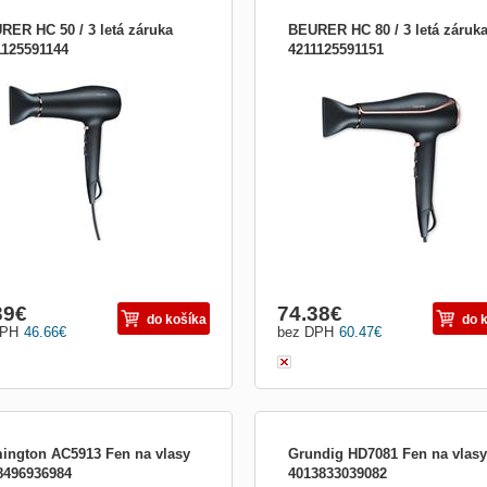
RER HC 50 / 3 letá záruka
BEURER HC 80 / 3 letá záruk
1125591144
4211125591151
ušeč vlasů 2200 W, iontová
Vysoušeč vlasů 2200 W, AC Motor, io
ologie ve 3 stupních, ochrana,
technologie ve 3 stupních
ná vlna pro zafixování účesu.
39
€
74.38
€
do košíka
do 
DPH
46.66
€
bez DPH
60.47
€
ington AC5913 Fen na vlasy
Grundig HD7081 Fen na vlasy
8496936984
4013833039082