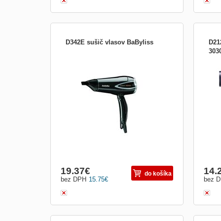
D342E sušič vlasov BaByliss
D21
303
Sušič vlasov Ľahký a tichý Výkon sušenia
Suši
2200 W (spotreba energie 1600 W). 25%
vysú
ÚSPORA ENERGIE! Zodpovedá výkonu
65km
2200 W bežne dostupných vysúšačov
(miera vysúšanie 5,2g/min, merané podľa
medzinárodnej normy IEC61855 Edícia
1.0) Rýchlosť vzduchu 80 km/h 3 r
19.37
€
14.
do košíka
bez DPH
15.75
€
bez 