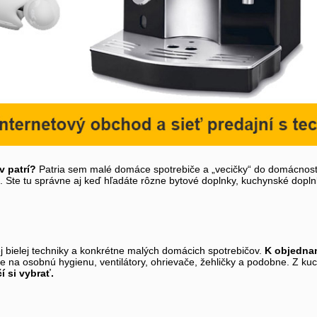
v patrí?
Patria sem malé domáce spotrebiče a „vecičky“ do domácnosti
ne. Ste tu správne aj keď hľadáte rôzne bytové doplnky, kuchynské dopln
ej bielej techniky a konkrétne malých domácich spotrebičov.
K objednan
 na osobnú hygienu, ventilátory, ohrievače, žehličky a podobne. Z kuch
í si vybrať.