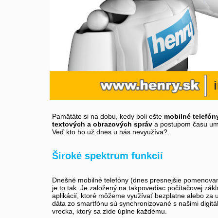
Pamätáte si na dobu, kedy boli ešte
mobilné telefón
textových a obrazových správ
a postupom času umo
Veď kto ho už dnes u nás nevyužíva?.
Široké spektrum funkcií
Dnešné mobilné telefóny (dnes presnejšie pomenova
je to tak. Je založený na takpovediac počítačovej zák
aplikácií, ktoré môžeme využívať bezplatne alebo za ur
dáta zo smartfónu sú synchronizované s našimi digitá
vrecka, ktorý sa zíde úplne každému.