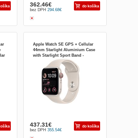
362.46
€
košíka
do košíka
bez DPH
294.68
€
ar
Apple Watch SE GPS + Cellular
e
44mm Starlight Aluminium Case
lar
with Starlight Sport Band -
m;
Apple Watch SE GPS + Cellular 44 mm;
Regular mnpt3cs/a
h SE
Sportovní chytré hodinky Apple Watch SE
nabízí 1,78&quot; dotykový displej s
tvrzeným IonX sklíčkem. Samotné
ož
pouzdro pak je vyrobeno z hliníku , což
zaručí odolnost...
437.31
€
košíka
do košíka
bez DPH
355.54
€