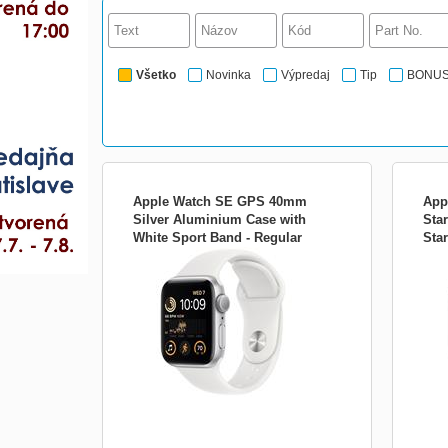
Všetko
Novinka
Výpredaj
Tip
BONU
Apple Watch SE GPS 40mm
App
Silver Aluminium Case with
Sta
White Sport Band - Regular
Star
Apple Watch SE GPS 40 mm; Sportovní
Appl
mnjv3cs/a
mnj
chytré hodinky Apple Watch SE nabízí
chyt
1,57&quot; dotykový displej s tvrzeným
1,78
IonX sklíčkem. Samotné pouzdro pak je
IonX
vyrobeno z hliníku , což zaručí odolnost a
vyrob
pevnost....
pevno