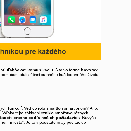
hať
uľahčovať komunikáciu
. A to vo forme
hovorov,
tupom času stali súčasťou nášho každodenného života.
nych
funkcií
. Veď čo robí smartfón smartfónom? Áno,
). Vďaka tejto základni vzniklo množstvo rôznych
ôsobiť presne podľa našich požiadaviek
. Navyše
dnom mieste“. Je to v podstate malý počítač do