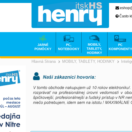
eshop@
Často k
MOBILY,
JARNÉ
PC,
PC
TABLETY,
POMÔCKY
NOTEBOOKY
KOMPONENTY
HODINKY
Hlavná Strana
MOBILY, TABLETY, HODINKY
Inteli
>