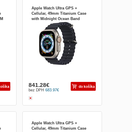
Apple Watch Ultra GPS +
e
Cellular, 49mm Titanium Case
/M
with Midnight Ocean Band
 mm;
Apple Watch Ultra GPS + Cellular 49 mm;
mqfk3cs/a
h
Sportovní chytré hodinky Apple Watch
Ultra nabízí stále zapnutý 1,92&quot;
dotykový displej se sklíčkem ze
ro
safírového krystalu . Samotné pouzdro
pak je vyrobeno z let...
841.28
€
košíka
do košíka
bez DPH
683.97
€
Apple Watch Ultra GPS +
e
Cellular, 49mm Titanium Case