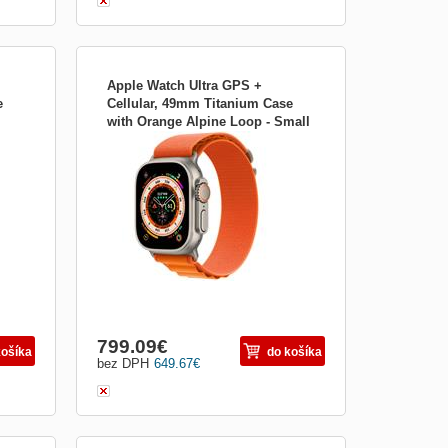
Apple Watch Ultra GPS +
e
Cellular, 49mm Titanium Case
with Orange Alpine Loop - Small
 mm;
Apple Watch Ultra GPS + Cellular 49 mm;
mnhh3cs/a
h
Sportovní chytré hodinky Apple Watch
Ultra nabízí stále zapnutý 1,92&quot;
dotykový displej se sklíčkem ze
ro
safírového krystalu . Samotné pouzdro
pak je vyrobeno z let...
799.09
€
košíka
do košíka
bez DPH
649.67
€