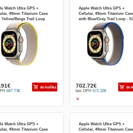
le Watch Ultra GPS +
Apple Watch Ultra GPS +
lular, 49mm Titanium Case
Cellular, 49mm Titanium Cas
h Yellow/Beige Trail Loop
with Blue/Gray Trail Loop - S
e Watch Ultra GPS + Cellular 49 mm;
Apple Watch Ultra GPS + Cellular 49
/M mnhk3cs/a
mnhl3cs/a
tovní chytré hodinky Apple Watch
Sportovní chytré hodinky Apple Watc
 nabízí stále zapnutý 1,92&quot;
Ultra nabízí stále zapnutý 1,92&quot;
ový displej se sklíčkem ze
dotykový displej se sklíčkem ze
rového krystalu . Samotné pouzdro
safírového krystalu . Samotné pouzd
e vyrobeno z let...
pak je vyrobeno z let...
.91
€
702.72
€
do košíka
do 
DPH
687.73
€
bez DPH
571.32
€
le Watch Ultra GPS +
Apple Watch Ultra GPS +
lular, 49mm Titanium Case
Cellular, 49mm Titanium Cas