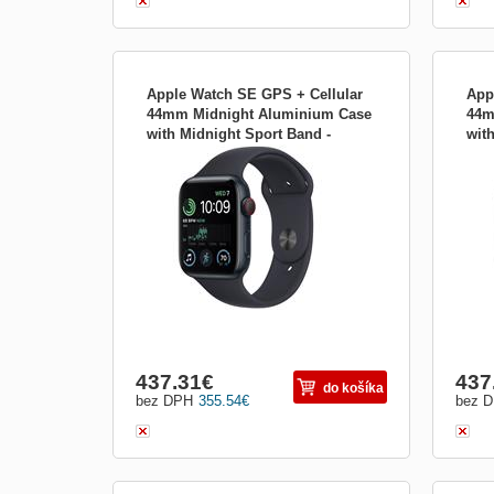
Apple Watch SE GPS + Cellular
App
44mm Midnight Aluminium Case
44m
with Midnight Sport Band -
wit
Apple Watch SE GPS + Cellular 44 mm;
Appl
Regular mnpy3cs/a
mnq
Sportovní chytré hodinky Apple Watch SE
Spor
nabízí 1,78&quot; dotykový displej s
nabíz
tvrzeným IonX sklíčkem. Samotné
tvrz
pouzdro pak je vyrobeno z hliníku , což
pouzd
zaručí odolnost...
zaruč
437.31
€
437
do košíka
bez DPH
355.54
€
bez 