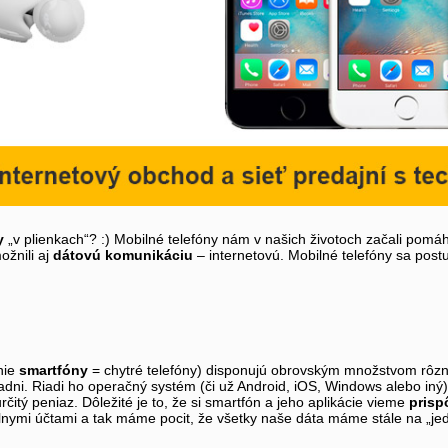
y
„v plienkach“? :) Mobilné telefóny nám v našich životoch začali pomá
žnili aj
dátovú komunikáciu
– internetovú. Mobilné telefóny sa pos
nie
smartfóny
= chytré telefóny) disponujú obrovským množstvom rôz
ladni. Riadi ho operačný systém (či už Android, iOS, Windows alebo iný
čitý peniaz. Dôležité je to, že si smartfón a jeho aplikácie vieme
prisp
lnymi účtami a tak máme pocit, že všetky naše dáta máme stále na „je