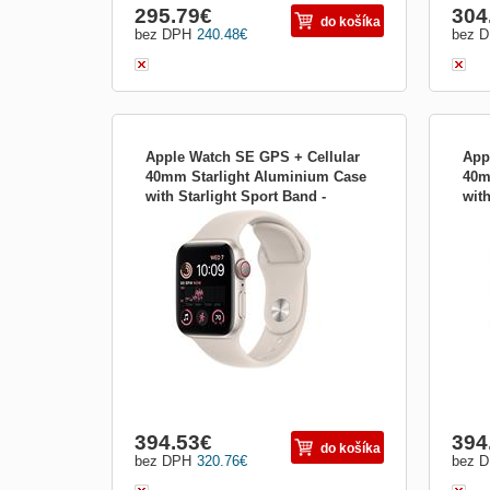
295.79
€
304
do košíka
bez DPH
240.48
€
bez 
Apple Watch SE GPS + Cellular
App
40mm Starlight Aluminium Case
40m
with Starlight Sport Band -
wit
Apple Watch SE GPS + Cellular 40 mm;
Appl
Regular mnph3cs/a
Reg
Sportovní chytré hodinky Apple Watch SE
Spor
nabízí 1,57&quot; dotykový displej s
nabíz
tvrzeným IonX sklíčkem. Samotné
tvrz
pouzdro pak je vyrobeno z hliníku , což
pouzd
zaručí odolnost...
zaruč
394.53
€
394
do košíka
bez DPH
320.76
€
bez 