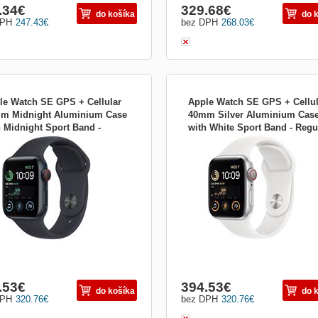
.34
€
329.68
€
do košíka
do 
DPH
247.43
€
bez DPH
268.03
€
le Watch SE GPS + Cellular
Apple Watch SE GPS + Cellul
m Midnight Aluminium Case
40mm Silver Aluminium Cas
h Midnight Sport Band -
with White Sport Band - Regu
e Watch SE GPS + Cellular 40 mm;
Apple Watch SE GPS + Cellular 40 m
ular mnpl3cs/a
mnpp3cs/a
tovní chytré hodinky Apple Watch SE
Sportovní chytré hodinky Apple Watc
í 1,57&quot; dotykový displej s
nabízí 1,57&quot; dotykový displej s
eným IonX sklíčkem. Samotné
tvrzeným IonX sklíčkem. Samotné
ro pak je vyrobeno z hliníku , což
pouzdro pak je vyrobeno z hliníku , c
í odolnost...
zaručí odolnost...
.53
€
394.53
€
do košíka
do 
DPH
320.76
€
bez DPH
320.76
€