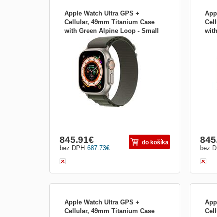
Apple Watch Ultra GPS +
App
Cellular, 49mm Titanium Case
Cel
with Green Alpine Loop - Small
wit
Apple Watch Ultra GPS + Cellular 49 mm;
Appl
mnhj3cs/a
- S
Sportovní chytré hodinky Apple Watch
Spor
Ultra nabízí stále zapnutý 1,92&quot;
Ultra
dotykový displej se sklíčkem ze
dotyk
safírového krystalu . Samotné pouzdro
safí
pak je vyrobeno z let...
pak j
845.91
€
845
do košíka
bez DPH
687.73
€
bez 
Apple Watch Ultra GPS +
App
Cellular, 49mm Titanium Case
Cel