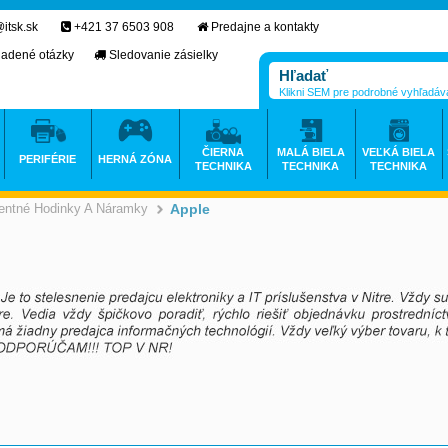
itsk.sk
+421 37 6503 908
Predajne a kontakty
ladené otázky
Sledovanie zásielky
Klikni SEM pre podrobné vyhľadáv
ČIERNA
MALÁ BIELA
VEĽKÁ BIELA
PERIFÉRIE
HERNÁ ZÓNA
TECHNIKA
TECHNIKA
TECHNIKA
gentné Hodinky A Náramky
Apple
>
>