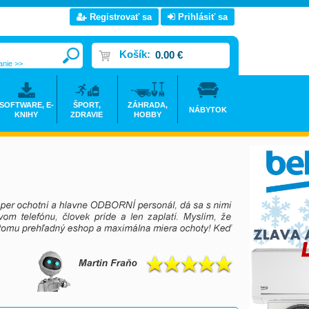
Registrovať sa
Prihlásiť sa
Košík:
0.00 €
anie >>
SOFTWARE, E-
ŠPORT,
ZÁHRADA,
NÁBYTOK
KNIHY
ZDRAVIE
HOBBY