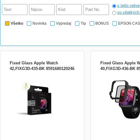
v tejto vetve
vo všetkýc
Všetko
Novinka
Výpredaj
Tip
BONUS
EPSON CA
Fixed Glass Apple Watch
Fixed Glass Apple 
42,FIXG3D-435-BK 8591680120246
40,FIXG3D-436-BK 8
Ochranné tvrzené sklo FIXED 3D Full-
Ochranné tvrzené sklo FI
Cover pro Apple Watch 42mm s
Cover pro Apple Watch 4
aplikátorem, s lepením přes celý displej,
aplikátorem, s lepením pře
černé. Sklo disponuje tvrdostí se stupněm
černé. Sklo disponuje tvr
9H. V balení najdete i aplikátor pro
9H. V balení najdete i apli
snadnou a rychlou instalaci.
snadnou a rychlou instalac