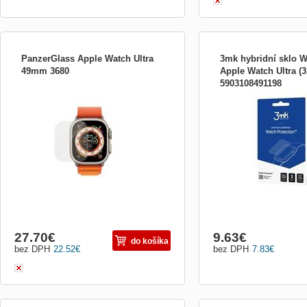
PanzerGlass Apple Watch Ultra
3mk hybridní sklo W
49mm 3680
Apple Watch Ultra (3
5903108491198
PanzerGlass Apple Watch Ultra 49mm
Zariadenie:Mobil; Druh
PanzerGlass ochranné sklo Apple Watch
príslušenstva:Ochranné s
Ultra 49mm (rovné, celolepené)
27.70
€
9.63
€
do košíka
bez DPH
22.52
€
bez DPH
7.83
€