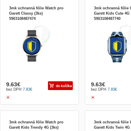
3mk ochranná fólie Watch pro
3mk ochranná fólie 
Garett Classy (3ks)
Garett Kids Cute 4G 
5903108487474
5903108487740
Príslušenstvo pre nositeľnosť:Fólie na
Príslušenstvo pre nositeľn
displej
displej
9.63
€
9.63
€
do košíka
bez DPH
7.83
€
bez DPH
7.83
€
3mk ochranná fólie Watch pro
3mk ochranná fólie 
Garett Kids Trendy 4G (3ks)
Garett Kids Twin 4G 