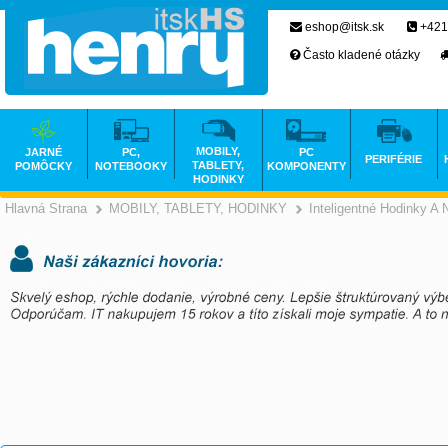
eshop@itsk.sk
+421
Často kladené otázky
MOBILY,
JARNÉ
PC,
PC
PERIFÉRIE
TABLETY,
POMÔCKY
NOTEBOOKY
KOMPONENTY
HODINKY
Hlavná Strana
MOBILY, TABLETY, HODINKY
Inteligentné Hodinky A
>
>