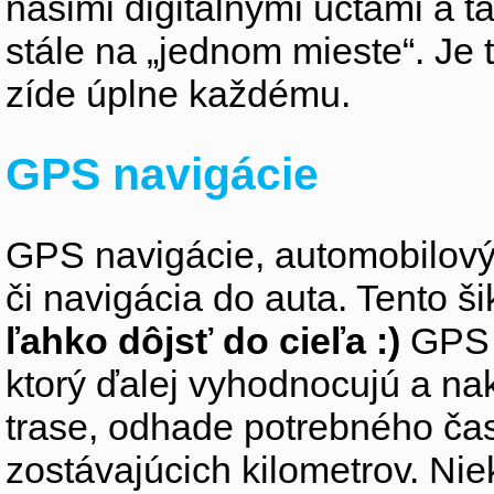
našimi digitálnymi účtami a 
stále na „jednom mieste“. Je 
zíde úplne každému.
GPS navigácie
GPS navigácie, automobilový 
či navigácia do auta. Tento š
ľahko dôjsť do cieľa :)
GPS n
ktorý ďalej vyhodnocujú a na
trase, odhade potrebného času
zostávajúcich kilometrov. N