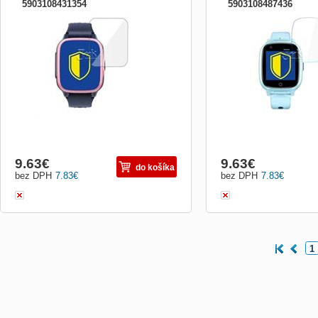
5903108431354
5903108487436
Príslušenstvo pre nositeľnosť:Fólie na
Príslušenstvo pre nositeľn
displej
displej
9.63
€
9.63
€
do košíka
bez DPH
7.83
€
bez DPH
7.83
€
1