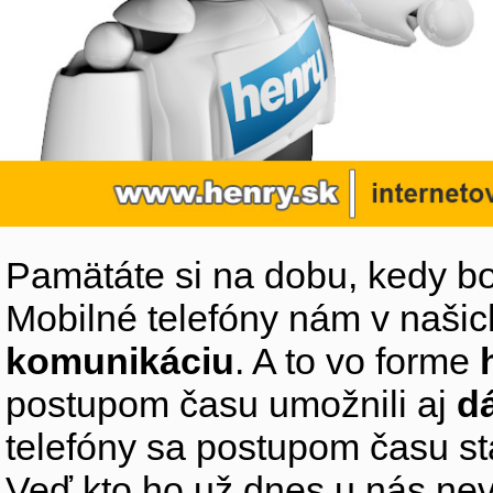
Pamätáte si na dobu, kedy bo
Mobilné telefóny nám v naši
komunikáciu
. A to vo forme
postupom času umožnili aj
d
telefóny sa postupom času s
Veď kto ho už dnes u nás ne