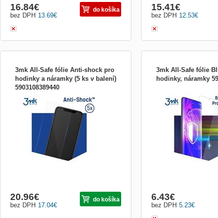
16.84
€
15.41
€
do košíka
bez DPH
13.69
€
bez DPH
12.53
€
3mk All-Safe fólie Anti-shock pro
3mk All-Safe fólie Bl
hodinky a náramky (5 ks v balení)
hodinky, náramky 5
5903108389440
Predná ochrana obrazovky proti nárazom
Predná ochrana obrazovky
pre vaše zariadenie pre systém All-Safe.
vaše zariadenie All-Safe. 
Fólia nie je použiteľná samostatne. Fóliu
oči pred &quot;modrým sv
možno vystrihnúť na požadovaný model
Fólia nie je použiteľná sa
telefónu pomocou štartovacej sady 3mk
možno vystrihnúť na pož
All-Safe (eD ID: 1403186). Zvyšuje
telefónu pomocou štartov
životnosť displeja o...
All-Safe (eD ID: 1403186..
20.96
€
6.43
€
do košíka
bez DPH
17.04
€
bez DPH
5.23
€