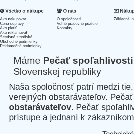
Všetko o nákupe
O nás
Nákup 
Ako nakupovať
O spoločnosti
Základné in
Cena dopravy
Voľné pracovné pozície
Ako platiť
Kontakty
Ako reklamovať
Servisné strediská
Obchodné podmienky
Reklamačné podmienky
Máme
Pečať spoľahlivosti
Slovenskej republiky
Naša spoločnosť patrí medzi tie
verejných obstarávateľov. Pečať 
obstarávateľov
. Pečať spoľahli
prístupe a jednaní k zákazníkom a
Technické