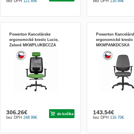
bez DPH
121.85
€
bez DPH
130.94
€
Powerton Kancelárske
Powerton Kancelárs
ergonomické kreslo Lucie,
ergonomické kreslo
Zelené MKWPLUKBCCZA
MKWPANKDCSKA
Ergonomické kreslo Powerton LUCIE
Ergonomické kreslo Pow
Ergonomické kreslo Powerton LUCIE je
Ergonomické kreslo Powe
skvelou voľbou pre tých, ktorí chcú zlepšiť
moderné a pohodlné kreslo
svoje sedenie. Toto ergonomické kreslo
navrhnuté s ohľadom na z
poskytuje správnu podporu chrbtice a
pohodlie používateľov. Je
bedier, čo pomáha znižovať tlak na
prednosťou je ergonomický
chrbtové svaly a na chrbát...
umožňuje správnu polohu t
306.26
€
143.54
€
do košíka
bez DPH
248.99
€
bez DPH
116.70
€