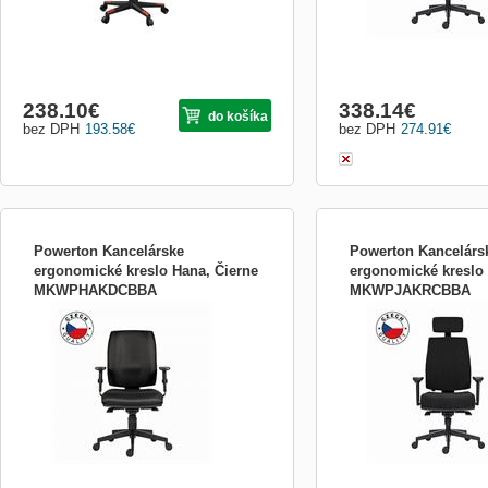
238.10
€
338.14
€
do košíka
bez DPH
193.58
€
bez DPH
274.91
€
Powerton Kancelárske
Powerton Kancelárs
ergonomické kreslo Hana, Čierne
ergonomické kreslo 
MKWPHAKDCBBA
MKWPJAKRCBBA
Ergonomické kreslo Powerton HANA
Ergonomické kreslo Powe
Ergonomické kreslo Powerton HANA je
Ergonomické kreslo Powe
navrhnuté tak, aby čo najlepšie
navrhnuté tak, aby podpo
zodpovedalo Vašim potrebám a aby
prirodzenú pozíciu tela a 
minimalizovalo negatívne vplyvy sedavej
bolesť a únavu spojenú s
práce na zdravie človeka. Výhody
sedavým zamestnaním. J
ergonomického kresla zahŕňajú zvýšenie
prednosťou je ergonomický
produk...
umož...