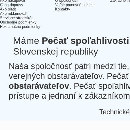
Ako nakupovať
O spoločnosti
Základné in
Cena dopravy
Voľné pracovné pozície
Ako platiť
Kontakty
Ako reklamovať
Servisné strediská
Obchodné podmienky
Reklamačné podmienky
Máme
Pečať spoľahlivosti
Slovenskej republiky
Naša spoločnosť patrí medzi tie
verejných obstarávateľov. Pečať 
obstarávateľov
. Pečať spoľahli
prístupe a jednaní k zákazníkom a
Technické
Â
Â
Â