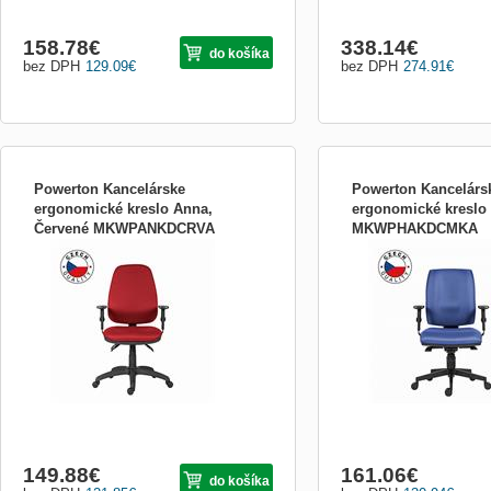
158.78
€
338.14
€
do košíka
bez DPH
129.09
€
bez DPH
274.91
€
Powerton Kancelárske
Powerton Kancelárs
ergonomické kreslo Anna,
ergonomické kreslo
Červené MKWPANKDCRVA
MKWPHAKDCMKA
Ergonomické kreslo Powerton ANNA
Ergonomické kreslo Pow
Ergonomické kreslo Powerton ANNA je
Ergonomické kreslo Powe
moderné a pohodlné kreslo, ktoré bolo
navrhnuté tak, aby čo najl
navrhnuté s ohľadom na zdravie a
zodpovedalo Vašim potre
pohodlie používateľov. Jeho hlavnou
minimalizovalo negatívne 
prednosťou je ergonomický tvar, ktorý
práce na zdravie človeka
umožňuje správnu polohu tela a minimal...
ergonomického kresla zah
produk...
149.88
€
161.06
€
do košíka