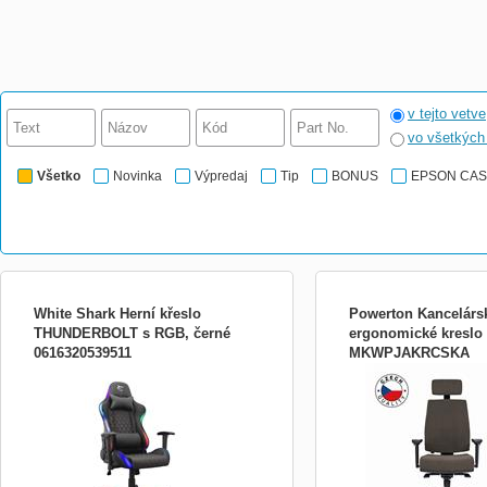
v tejto vetve
vo všetkýc
Všetko
Novinka
Výpredaj
Tip
BONUS
EPSON CA
White Shark Herní křeslo
Powerton Kancelárs
THUNDERBOLT s RGB, černé
ergonomické kreslo
0616320539511
MKWPJAKRCSKA
Židle THUNDERBOLT že poslouží všem
Ergonomické kreslo Powe
herním potřebám. Tato židle udělá ze
Ergonomické kreslo Powe
začínajícího hráče obratného bláznivého
navrhnuté tak, aby podpo
závodníka. Celokovový rám poskytuje
prirodzenú pozíciu tela a 
vysokou stabilitu a odolnost. Hustá
bolesť a únavu spojenú s
tvarovaná paměťová pěna pod pevným
sedavým zamestnaním. J
potahem z eko kůže poskytuje poci...
prednosťou je ergonomický
umož...