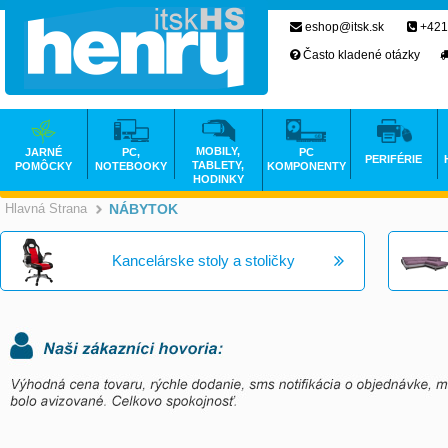
eshop@itsk.sk
+421
Často kladené otázky
MOBILY,
JARNÉ
PC,
PC
PERIFÉRIE
TABLETY,
POMÔCKY
NOTEBOOKY
KOMPONENTY
HODINKY
Hlavná Strana
NÁBYTOK
>
Kancelárske stoly a stoličky