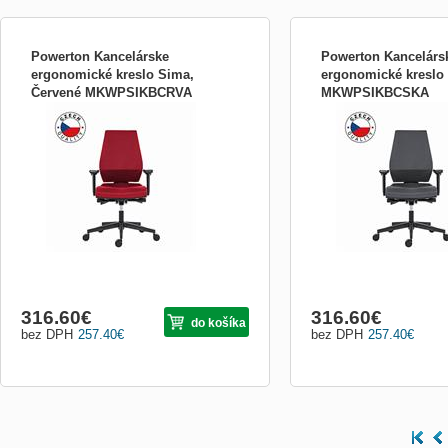
Powerton Kancelárske
Powerton Kancelárs
ergonomické kreslo Sima,
ergonomické kreslo
Červené MKWPSIKBCRVA
MKWPSIKBCSKA
Ergonomické kreslo Powerton SIMA
Ergonomické kreslo Powe
Ergonomické kreslo Powerton SIMA bolo
Ergonomické kreslo Powe
navrhnuté s cieľom čo najlepšie vyhovieť
navrhnuté s cieľom čo naj
potrebám používateľa a minimalizovať
potrebám používateľa a m
negatívne dopady sedavej práce na
negatívne dopady sedavej
ľudské zdravie. Medzi prínosy
ľudské zdravie. Medzi prí
ergonomického sedenie patrí zvýšená
ergonomického sedenie p
pro...
pro...
316.60
€
316.60
€
do košíka
bez DPH
257.40
€
bez DPH
257.40
€