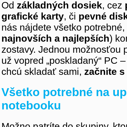
Od
základných dosiek
, cez
grafické karty
, či
pevné dis
nás nájdete všetko potrebné, 
najnovších a najlepších
) k
zostavy. Jednou možnosťou pr
už vopred „poskladaný“ PC – z
chcú skladať sami,
začnite 
Všetko potrebné na up
notebooku
Možno patríte do skupiny, kto