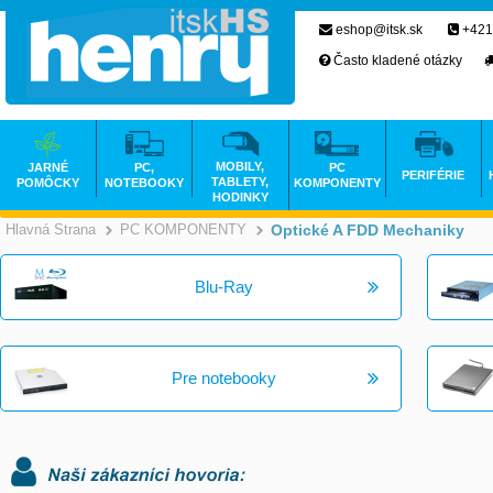
eshop@itsk.sk
+421
Často kladené otázky
MOBILY,
JARNÉ
PC,
PC
PERIFÉRIE
TABLETY,
POMÔCKY
NOTEBOOKY
KOMPONENTY
HODINKY
Hlavná Strana
PC KOMPONENTY
Optické A FDD Mechaniky
>
>
Blu-Ray
Pre notebooky