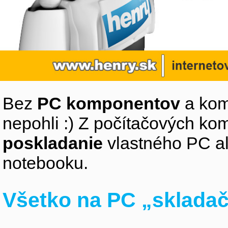
Bez
PC komponentov
a kom
nepohli :) Z počítačových k
poskladanie
vlastného PC a
notebooku.
Všetko na PC „sklada