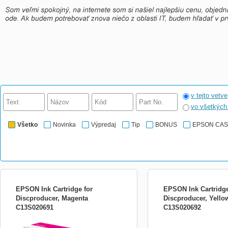
v tejto vetve
vo všetkýc
Všetko
Novinka
Výpredaj
Tip
BONUS
EPSON CA
EPSON Ink Cartridge for
EPSON Ink Cartridge
Discproducer, Magenta
Discproducer, Yello
C13S020691
C13S020692
EPSON Ink Cartridge for Discproducer,
EPSON Ink Cartridge for 
Magenta
Yellow