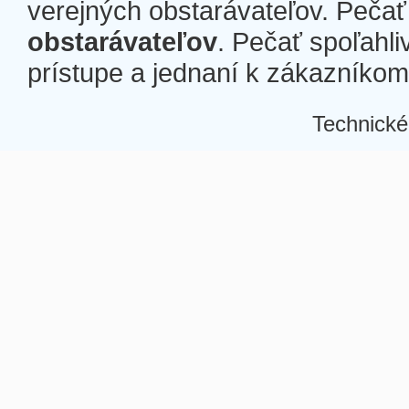
verejných obstarávateľov. Pečať 
obstarávateľov
. Pečať spoľahli
prístupe a jednaní k zákazníkom a
Technické
Â
Â
Â