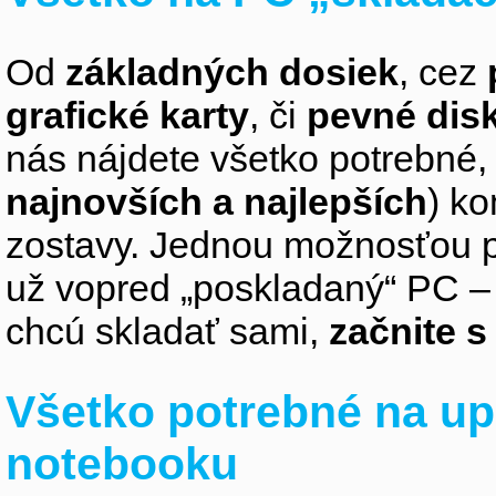
Od
základných dosiek
, cez
grafické karty
, či
pevné dis
nás nájdete všetko potrebné, 
najnovších a najlepších
) k
zostavy. Jednou možnosťou pr
už vopred „poskladaný“ PC – z
chcú skladať sami,
začnite 
Všetko potrebné na up
notebooku