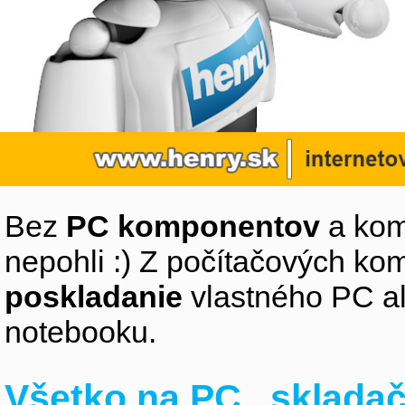
Bez
PC komponentov
a kom
nepohli :) Z počítačových k
poskladanie
vlastného PC a
notebooku.
Všetko na PC „sklada