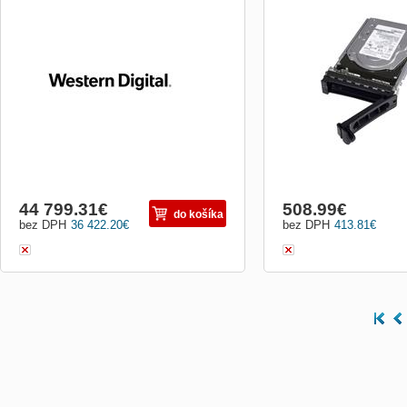
SE4U102-60 HC550 1080TB nTAA He
Úložiště počítače můžete z
SAS 512E SE4U102-60 HC550 1080TB
8TB pevný disk od společn
nTAA He SAS 512E
nabízí rychlost otáčení 7.
rychlý přístup k datům. 
dosahuje tento disk rychl
dat. Model: Dell 400-BLBZ
Typ disku: ...
44 799.31
€
508.99
€
do košíka
bez DPH
36 422.20
€
bez DPH
413.81
€