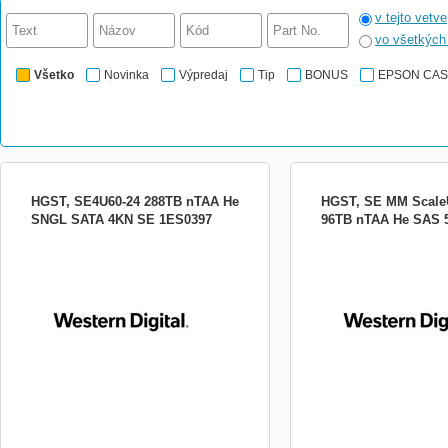
v tejto vetve
vo všetkýc
Všetko
Novinka
Výpredaj
Tip
BONUS
EPSON CA
HGST, SE4U60-24 288TB nTAA He
HGST, SE MM Scale
SNGL SATA 4KN SE 1ES0397
96TB nTAA He SAS 
HGST, SE4U60-24 288TB nTAA He SNGL
HGST, SE MM ScaleUp M
SATA 4KN SE HGST, SE4U60-24 288TB
nTAA He SAS 51 HGST, 
nTAA He SNGL SATA 4KN SE
Module 96TB nTAA He SA