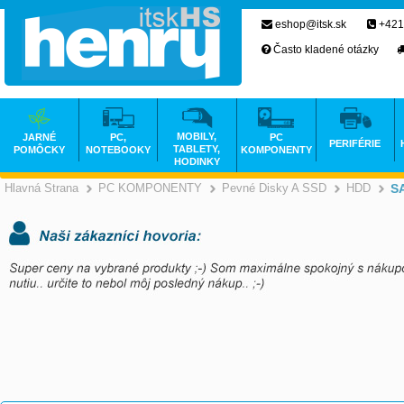
eshop@itsk.sk
+421
Často kladené otázky
MOBILY,
JARNÉ
PC,
PC
PERIFÉRIE
TABLETY,
POMÔCKY
NOTEBOOKY
KOMPONENTY
HODINKY
Hlavná Strana
PC KOMPONENTY
Pevné Disky A SSD
HDD
S
>
>