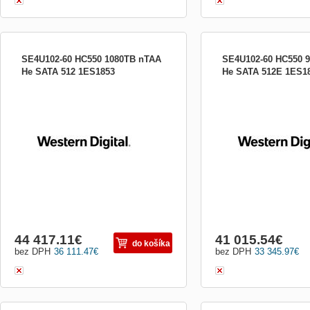
SE4U102-60 HC550 1080TB nTAA
SE4U102-60 HC550 
He SATA 512 1ES1853
He SATA 512E 1ES1
SE4U102-60 HC550 1080TB nTAA He
SE4U102-60 HC550 960T
SATA 512 SE4U102-60 HC550 1080TB
512E SE4U102-60 HC550
nTAA He SATA 512
SATA 512E
44 417.11
€
41 015.54
€
do košíka
bez DPH
36 111.47
€
bez DPH
33 345.97
€