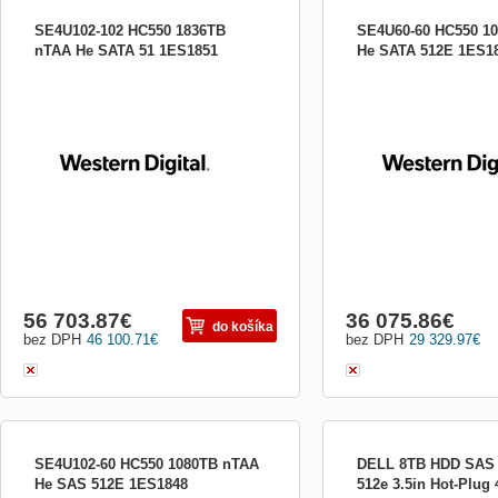
SE4U102-102 HC550 1836TB
SE4U60-60 HC550 1
nTAA He SATA 51 1ES1851
He SATA 512E 1ES1
SE4U102-102 HC550 1836TB nTAA He
SE4U60-60 HC550 1080T
SATA 51 SE4U102-102 HC550 1836TB
512E SE4U60-60 HC550 
nTAA He SATA 51
SATA 512E
56 703.87
€
36 075.86
€
do košíka
bez DPH
46 100.71
€
bez DPH
29 329.97
€
SE4U102-60 HC550 1080TB nTAA
DELL 8TB HDD SAS 
He SAS 512E 1ES1848
512e 3.5in Hot-Plug