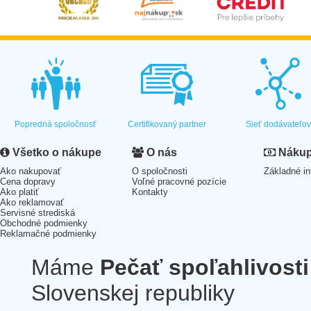
Popredná spoločnosť
Certifikovaný partner
Sieť dodávateľo
Všetko o nákupe
O nás
Nákup 
Ako nakupovať
O spoločnosti
Základné in
Cena dopravy
Voľné pracovné pozície
Ako platiť
Kontakty
Ako reklamovať
Servisné strediská
Obchodné podmienky
Reklamačné podmienky
Máme
Pečať spoľahlivosti
Slovenskej republiky