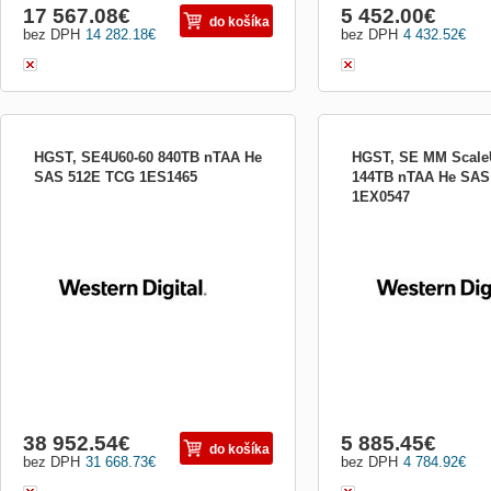
17 567.08
€
5 452.00
€
do košíka
bez DPH
14 282.18
€
bez DPH
4 432.52
€
HGST, SE4U60-60 840TB nTAA He
HGST, SE MM Scal
SAS 512E TCG 1ES1465
144TB nTAA He SAS
1EX0547
Police - 60 zásuvky (SATA-600 / SAS-3) -
HGST, SE MM ScaleUp M
HDD 14 TB x 60 - k upevnění na regál -
He SAS 512E HGST, SE 
4U
144TB nTAA He SAS 512
38 952.54
€
5 885.45
€
do košíka
bez DPH
31 668.73
€
bez DPH
4 784.92
€