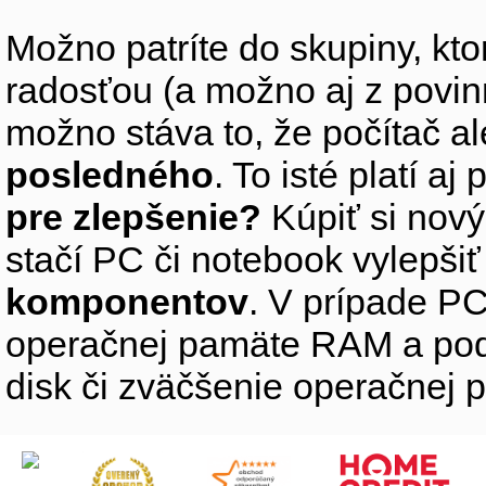
Možno patríte do skupiny, kto
radosťou (a možno aj z povin
možno stáva to, že počítač 
posledného
. To isté platí aj
pre zlepšenie?
Kúpiť si nový
stačí PC či notebook vylepši
komponentov
. V prípade PC
operačnej pamäte RAM a pod
disk či zväčšenie operačnej 