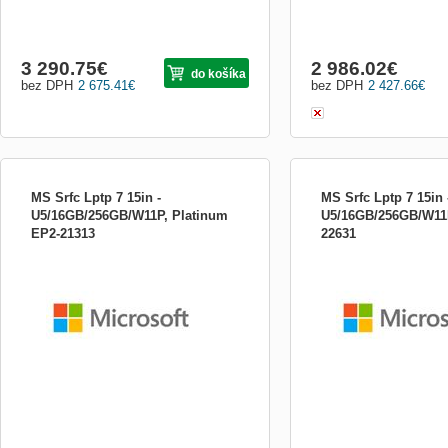
3 290.75
€
2 986.02
€
do košíka
bez DPH
2 675.41
€
bez DPH
2 427.66
€
MS Srfc Lptp 7 15in -
MS Srfc Lptp 7 15in 
U5/16GB/256GB/W11P, Platinum
U5/16GB/256GB/W11P
EP2-21313
22631
Surface Laptop, Copilot+ PC (7. edice) -
Surface Laptop, Copilot+ P
Intel® Core™ Ultra Processors (Series 2)
Intel® Core™ Ultra Proces
Surface Laptop 15&quot; je navržen pro
Surface Laptop 15&quot; j
podnikání a nabízí výjimečný výkon a
podnikání a nabízí výjim
umělou inteligenci pro ještě efektivnější
umělou inteligenci pro ješt
spolupráci, kreativitu a vyšší produktivitu. *
spolupráci, kreativitu a vyš
vysoce kon...
vysoce kon...