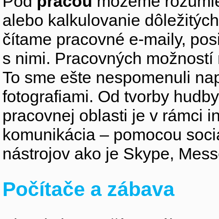
Pod
prácou
môžeme rozumieť
alebo kalkulovanie dôležitýc
čítame pracovné e-maily, po
s nimi. Pracovných možností
To sme ešte nespomenuli nap
fotografiami. Od tvorby hudby,
pracovnej oblasti je v rámci i
komunikácia – pomocou sociá
nástrojov ako je Skype, Mes
Počítače a zábava