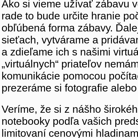
Ako si vieme užívať zábavu
rade to bude určite hranie po
obľúbená forma zábavy. Ďale
sieťach, vytvárame a pridá
a zdieľame ich s našimi virtu
„virtuálnych“ priateľov nemáme
komunikácie pomocou počítač
prezeráme si fotografie ale
Veríme, že si z nášho širokéh
notebooky podľa vašich preds
limitovaní cenovými hladinam