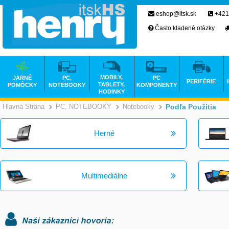
eshop@itsk.sk
+421
Často kladené otázky
MOBILY,
JARNÉ
PC,
PC
PERIFÉRIE
TABLETY,
POMÔCKY
NOTEBOOKY
KOMPONENTY
HODINKY
Hlavná Strana
PC, NOTEBOOKY
Notebooky
Podľa Použitia
>
>
>
Herné
Multimediálne