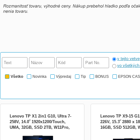
v tejto vetve
vo všetkýc
Všetko
Novinka
Výpredaj
Tip
BONUS
EPSON CA
Lenovo TP X1 2in1 G10, Ultra 7-
Lenovo TP X9-15 G1,
258V, 14.0˝ 1920x1200/Touch,
226V, 15.3˝ 2880 x 1
UMA, 32GB, SSD 2TB, W11Pro,
16GB, SSD 512GB, 
Part number 21NU002CCK Procesor
Part number 21Q6001GC
500N, matný, EPF, LTE
500N, matný, 3y PS
Intel® Core™ Ultra 7 258V (LPE-cores up
Intel® Core™ Ultra 5 226V
21NU002CCK
to 3.70GHz, 12MB) Passmark CPU Mark:
4LPE) / 8T, Max Turbo up