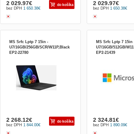
2 029.97
€
2 029.97
€
do košíka
bez DPH
1 650.38
€
bez DPH
1 650.38
€
MS Srfc Lptp 7 15in -
MS Srfc Lptp 7 15in 
U7/16GB/256GB/SCR/W11P,Black
U7/16GB/512GB/W11P
EP2-22780
EP2-21439
Surface Laptop, Copilot+ PC (7. edice) -
Surface Laptop, Copilot+ P
Intel® Core™ Ultra Processors (Series 2)
Intel® Core™ Ultra Proces
Surface Laptop 15&quot; je navržen pro
Surface Laptop 15&quot; j
podnikání a nabízí výjimečný výkon a
podnikání a nabízí výjim
umělou inteligenci pro ještě efektivnější
umělou inteligenci pro ješt
spolupráci, kreativitu a vyšší produktivitu. *
spolupráci, kreativitu a vyš
vysoce kon...
vysoce kon...
2 268.12
€
2 324.81
€
do košíka
bez DPH
1 844.00
€
bez DPH
1 890.09
€