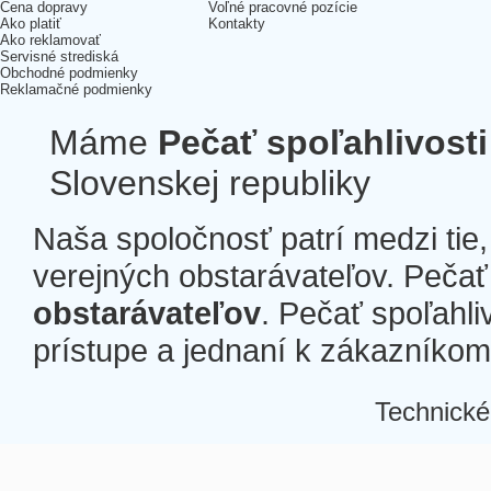
Cena dopravy
Voľné pracovné pozície
Ako platiť
Kontakty
Ako reklamovať
Servisné strediská
Obchodné podmienky
Reklamačné podmienky
Máme
Pečať spoľahlivosti
Slovenskej republiky
Naša spoločnosť patrí medzi tie
verejných obstarávateľov. Pečať 
obstarávateľov
. Pečať spoľahli
prístupe a jednaní k zákazníkom a
Technické
Â
Â
Â