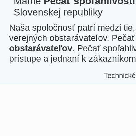
Máme
Pečať spoľahlivosti
Slovenskej republiky
Naša spoločnosť patrí medzi tie
verejných obstarávateľov. Pečať 
obstarávateľov
. Pečať spoľahli
prístupe a jednaní k zákazníkom a
Technické
Â
Â
Â