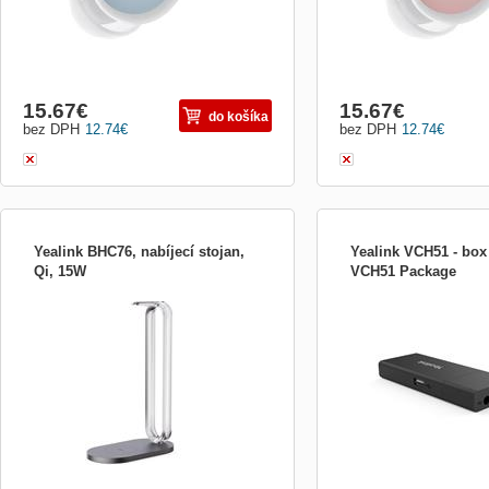
15.67
€
15.67
€
do košíka
bez DPH
12.74
€
bez DPH
12.74
€
Yealink BHC76, nabíjecí stojan,
Yealink VCH51 - box 
Qi, 15W
VCH51 Package
Multifunkční bezdrátový nabíjecí stojan
Yealink Sharing Box VCH
BHC76 dokáže nejen nabíjet náhlavní
používá, nasazuje a spra
soupravu Bluetooth BH72/BH76, ale
vám prezentovat obsah v
funguje také pro jakýkoli mobilní telefon
do videokonferenčního sy
podporující Qi a osobní zařízení, jako je
poskytuje stabilní a jasný 
TWS. Nabíjecí stojánek může fungovat
prezentace. Kromě toho vá
také jako stojánek pr...
videokonferenčním systé..