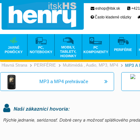
eshop@itsk.sk
+421
Často kladené otázky
MOBILY,
JARNÉ
PC,
PC
PERIFÉRIE
TABLETY,
POMÔCKY
NOTEBOOKY
KOMPONENTY
HODINKY
Hlavná Strana
PERIFÉRIE
Multimédiá , Audio, MP3, MP4
MP3 A 
>
>
MP3 a MP4 prehrávače