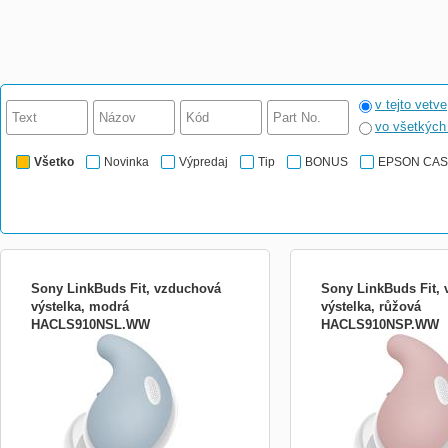
v tejto vetve
vo všetkýc
Všetko
Novinka
Výpredaj
Tip
BONUS
EPSON CA
Sony LinkBuds Fit, vzduchová
Sony LinkBuds Fit,
výstelka, modrá
výstelka, růžová
HACLS910NSL.WW
HACLS910NSP.WW
Vzduchové přídavné držáky sluchátek
Vzduchové přídavné držá
LinkBuds Fit v různých barvách.
LinkBuds Fit v různých b
Vylepšený geometrický tvar padne do
Vylepšený geometrický tv
ucha a má dutou koncovku, která snižuje
ucha a má dutou koncovku
kontakt s uchem, zatímco upevnění je
kontakt s uchem, zatímco
zahnuté, aby nedošlo k vysunutí sluchátek
zahnuté, aby nedošlo k vy
z uší. Vybírejte z pěti elega...
z uší. Vybírejte z pěti elega