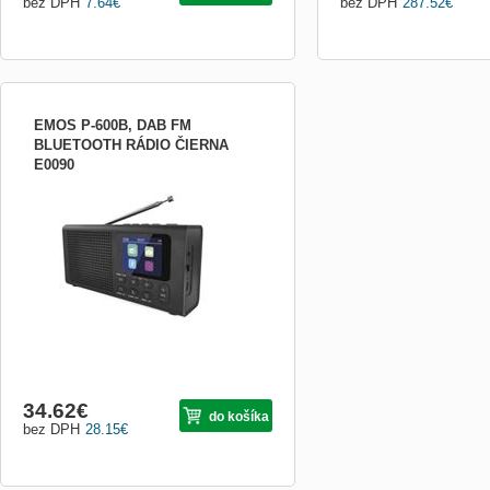
bez DPH
7.64
€
bez DPH
287.52
€
EMOS P-600B, DAB FM
BLUETOOTH RÁDIO ČIERNA
E0090
Najdôležitejšie parametre bluetooth pre
pripojenie napr. telefónu, tabletu áno doba
prevádzky na batériu podľa použitých
batérií integrovaný mikrofón nie rádio
DAB/DAB+/FM Ďalšie parametre anténa
teleskopická anténa farba čierna displej
farebný di
34.62
€
do košíka
bez DPH
28.15
€