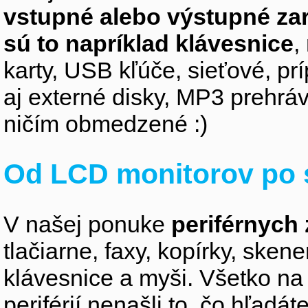
vstupné alebo výstupné za
sú to napríklad klávesnice
,
karty, USB kľúče, sieťové, p
aj externé disky, MP3 prehr
ničím obmedzené :)
Od LCD monitorov po 
V našej ponuke
periférnych 
tlačiarne, faxy, kopírky, sken
klávesnice a myši. Všetko na
periférií nenašli to, čo hľadá