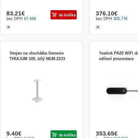
83.21
€
376.10
€
do košíka
bez DPH
67.65
€
bez DPH
305.77
€
Stojan na sluchátka Genesis
Yealink PA20 WiFi d
THULIUM 100, bílý NGM-2233
sdílení prezentace
GENESIS Thulium 100 je stojan na
Yealink PA20 je 4K Ultra
sluchátka, který ochrání vaše zařízení
prezentační asistent. Dí
před poškozením a umožní vám ho
kódování 4K/30FPS nevyža
snadno začlenit do jakéhokoli stojanu.
softwaru ani ovladače. PA2
Díky klasickému, elegantnímu designu,
s USB Type-A a Type-C a 
kvalitním materiálům a montáži bez použití
nastavení pomocí integro
nářadí, díky níž lze GENESIS...
pro schůzky a...
9.40
€
353.65
€
do košíka