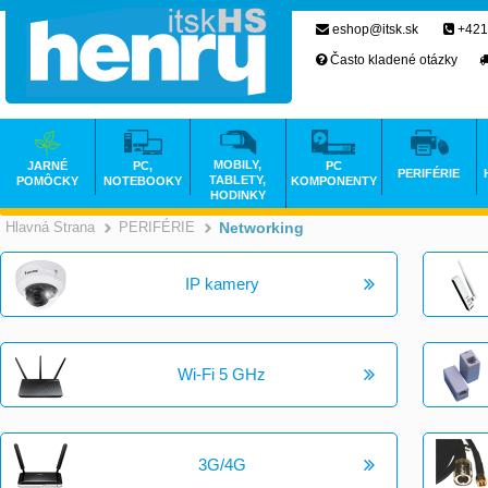
eshop@itsk.sk
+421
Často kladené otázky
MOBILY,
JARNÉ
PC,
PC
PERIFÉRIE
TABLETY,
POMÔCKY
NOTEBOOKY
KOMPONENTY
HODINKY
Hlavná Strana
PERIFÉRIE
Networking
>
>
IP kamery
Wi-Fi 5 GHz
3G/4G