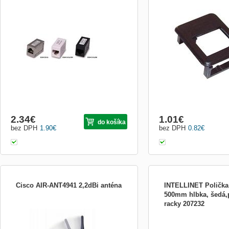
Přímá spojka cat.5e pro spojení dvou
Redukčný rámček pre mo
kabelů s RJ45(8p8c) konektory.
patchpanel
Koncovky: Female 8p8c - Female 8p8c
Zapojení pinů: 1-1 2-2 3-3 4-4 5-5 6-6 7-7
8-8 délka 4,8cm šířka 2,6cm výška 2,6cm
2.34
€
1.01
€
do košíka
bez DPH
1.90
€
bez DPH
0.82
€
Cisco AIR-ANT4941 2,2dBi anténa
INTELLINET Polička
500mm hlbka, šedá
racky 207232
Společnost Cisco Systems je vedoucí
•Fits 19&quot; wallmount 
světová společnost v oblasti přenosu dat,
•Gray •550 mm (21.7 in.)
hlasu a obrazu a v oblasti LAN a WAN sítí.
Cabinets (31.5 in.) •Lifet