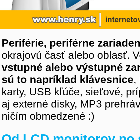
Periférie, periférne zariaden
okrajovú časť alebo oblasť. V
vstupné alebo výstupné za
sú to napríklad klávesnice
,
karty, USB kľúče, sieťové, p
aj externé disky, MP3 prehr
ničím obmedzené :)
Od LCD monitorov po 