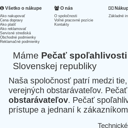
Všetko o nákupe
O nás
Nákup 
Ako nakupovať
O spoločnosti
Základné in
Cena dopravy
Voľné pracovné pozície
Ako platiť
Kontakty
Ako reklamovať
Servisné strediská
Obchodné podmienky
Reklamačné podmienky
Máme
Pečať spoľahlivosti
Slovenskej republiky
Naša spoločnosť patrí medzi tie
verejných obstarávateľov. Pečať 
obstarávateľov
. Pečať spoľahli
prístupe a jednaní k zákazníkom a
Technické