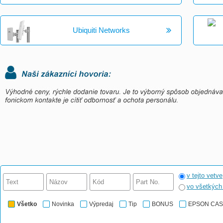
Ubiquiti Networks
v tejto vetve
vo všetkýc
Všetko
Novinka
Výpredaj
Tip
BONUS
EPSON CA