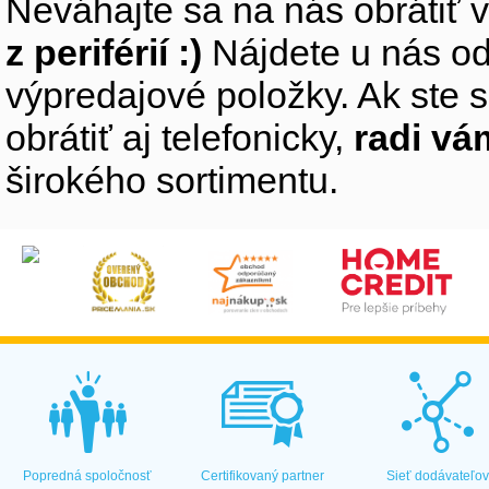
Neváhajte sa na nás obrátiť 
z periférií :)
Nájdete u nás od
výpredajové položky. Ak ste s
obrátiť aj telefonicky,
radi v
širokého sortimentu.
Popredná spoločnosť
Certifikovaný partner
Sieť dodávateľo