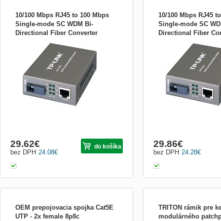
10/100 Mbps RJ45 to 100 Mbps
10/100 Mbps RJ45 t
Single-mode SC WDM Bi-
Single-mode SC WD
Directional Fiber Converter
Directional Fiber Co
TP-Link MC111CS WDM Fast Ethernet
TP-Link MC112CS WDM Fa
PORT: 1× 100Mbps SC Port, 1×
PORT: 1× 100Mbps S
Media Converter PŘEHLED * Vyhovuje
Media Converter PŘEHLE
10/1 MC111CS
10/1 MC112CS
standardům 802.3u 10/100Base-TX,
standardům 802.3u 10/10
100Base-FX. * Funkce Link Fault
100Base-FX. * Funkce Lin
Passthrough a Far End Fault včas
Passthrough a Far End Fa
minimalizují ztrátu způsobenou přerušením
minimalizují ztrátu způso
spojení. * Podporuje technologii WDM,
spojení. * Podporuje tech
odesí...
odesí...
29.62
€
29.86
€
do košíka
bez DPH
24.08
€
bez DPH
24.28
€
OEM prepojovacia spojka Cat5E
TRITON rámik pre k
UTP - 2x female 8p8c
modulárného patch