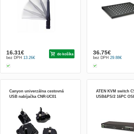
Téměř veškerý provozu Internetu je
•Color: Gray •Weight: 3.0 k
směrován produkty Cisco Systems. Do
•Dimensions: 550 mm (21.7
portfolia výrobků společnosti Cisco patří
směrovače, přepína...
16.31
€
36.75
€
do košíka
bez DPH
13.26
€
bez DPH
29.88
€
Canyon univerzálna cestovná
ATEN KVM switch C
USB nabíjačka CNR-UC01
USB&PS/2 16PC OS
Canyon univerzálna cestovná nabíjačka 5
Popis produktu: CS1716 
rôznych napájacích konektorov pre
KVM USB+PS/2, OSD, rac
väčšinu elektrických zásuviek po celom
1716A 16PC - 1 VGA + 1 k
svete, vrátane USB. Maximálny výstup 5W
2048x1536 max rozlišení 
Kdeľkovek na cestách ste, nezostanete
spravovat 16 PC na jedné 
bez elektriny! Sada obsahuje adaptéry do
2x kabel v sadě (1xSP/2,
steny + autonabíjačku s
umožňuje připojit PC i Mac