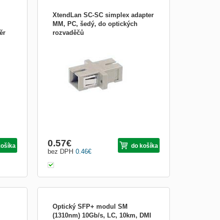
m
XtendLan SC-SC simplex adapter
MM, PC, šedý, do optických
ěr
rozvaděčů
XtendLan ADRSCS2SCSMM; Adaptér SC
jení
pro instalaci do optického rozvaděče.
ní
Instaluje se do otvorů pro SC/LC
konektory. Vhodné pro multimode vlákna.
elmi
ZÁKLADNÍ SPECIFIKACE; Typ vlákna:
mul...
0.57
€
košíka
do košíka
bez DPH
0.46
€
Optický SFP+ modul SM
(1310nm) 10Gb/s, LC, 10km, DMI