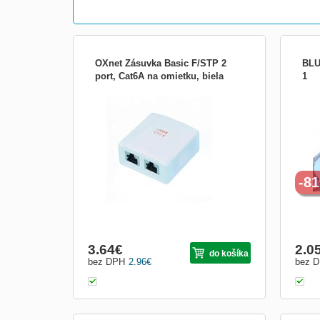
OXnet Zásuvka Basic F/STP 2
BLU
port, Cat6A na omietku, biela
1
CNS Zásuvka Basic FTP 2 port, Cat6A na
BLU
om. biela - kompletne osadená zásuvka 2
x tieneným keystonom Cat6A typ
svorkovnice univerzal 110 a krone
-8
3.64
€
2.0
do košíka
bez DPH
2.96
€
bez 