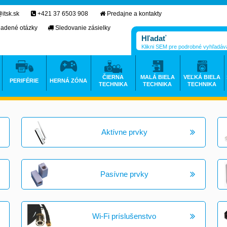
itsk.sk
+421 37 6503 908
Predajne a kontakty
ladené otázky
Sledovanie zásielky
Klikni SEM pre podrobné vyhľadáv
ČIERNA
MALÁ BIELA
VEĽKÁ BIELA
PERIFÉRIE
HERNÁ ZÓNA
TECHNIKA
TECHNIKA
TECHNIKA
Aktívne prvky
Pasívne prvky
Wi-Fi príslušenstvo