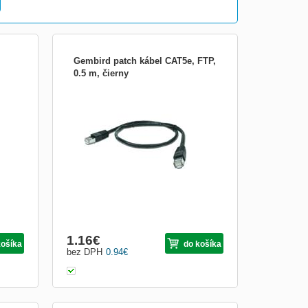
Galéria
S
Tabuľkový
Gembird patch kábel CAT5e, FTP,
0.5 m, čierny
a
precízne vyhotovený tienený FTP cat. 5e
patch kabel s dĺžkou 0,5m v čiernom
stá
farebnom prevedení.
-Fi
ýkon
Obrázkami
Výpis
1.16
€
košíka
do košíka
bez DPH
0.94
€