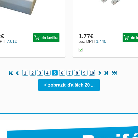
2
€
1.77
€
do košíka
do 
DPH
7.01
€
bez DPH
1.44
€
1
2
3
4
5
6
7
8
9
10
zobraziť ďalších 20 ...