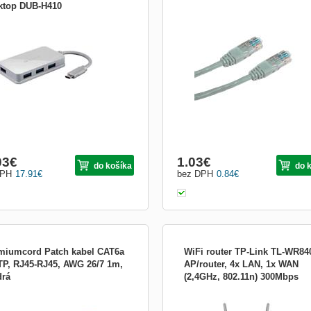
ktop DUB-H410
bca: D-Link
OEM patch kábel Cat5E, UTP - 0,5m 
šedý
03
€
1.03
€
do košíka
do 
DPH
17.91
€
bez DPH
0.84
€
miumcord Patch kabel CAT6a
WiFi router TP-Link TL-WR84
TP, RJ45-RJ45, AWG 26/7 1m,
AP/router, 4x LAN, 1x WAN
rá
(2,4GHz, 802.11n) 300Mbps
iumcord Patch kabel CAT 6a S-FTP,
WiFi router 802.11b/g/n až 300Mbps, 
-RJ45, AWG 26/7 1m šedá -
WAN, 4x LAN, 2x fixní anténa
gorie: CAT 6a - 500MHz - kabel pro