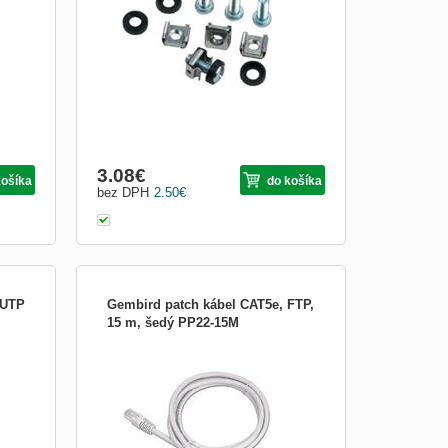
-4 skrutky M6, 4 plávajúce matice, 4
plastové podložky
3.08
€
košíka
do košíka
bez DPH
2.50
€
 UTP
Gembird patch kábel CAT5e, FTP,
15 m, šedý PP22-15M
edý
FTP Patch cord with moulded strain relief
50u&quot; 8P8C plugs Více na stránkách
T5E
výrobce: http://www.gmb.nl/item.aspx?
id=4531 Více informací naleznete také v
datasheetu (záložka download)
Patch