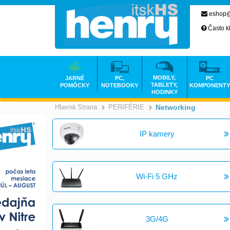
eshop@
Často k
MOBILY,
JARNÉ
PC,
PC
TABLETY,
POMÔCKY
NOTEBOOKY
KOMPONENTY
HODINKY
Hlavná Strana
PERIFÉRIE
Networking
>
>
IP kamery
Wi-Fi 5 GHz
3G/4G