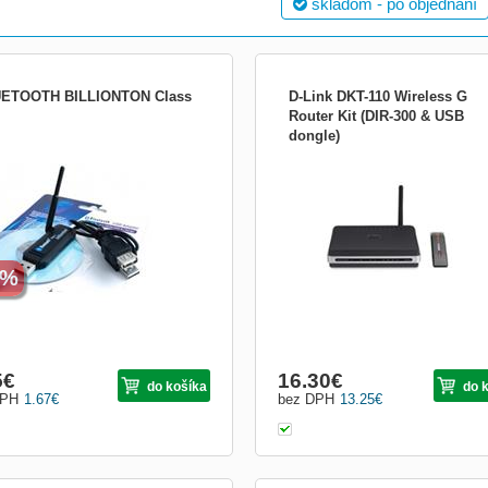
skladom - po objednaní
ETOOTH BILLIONTON Class
D-Link DKT-110 Wireless G
Router Kit (DIR-300 & USB
dongle)
ETOOTH BILLIONTON Class 1
zariadenie je v 100% stave, prebalen
krabica Popis produktu: DKT-110
Bezdrátová G startovací sada Napro
kompatibilita - Pracuje s libovolným Wi
certifikovaným zařízením a přináší v
a pohodu. Naprostá bezpečnost -
Kompletní sada zabezpečovací
1%
5
€
16.30
€
do košíka
do 
DPH
1.67
€
bez DPH
13.25
€