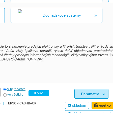
Dochádzkové systémy
v tejto vetve
HĽADAŤ
Parametre
vo všetkých
S
EPSON CASHBACK
skladom
všetko