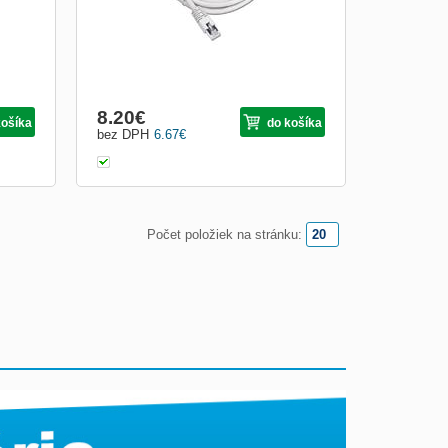
8.20
€
košíka
do košíka
bez DPH
6.67
€
Počet položiek na stránku: