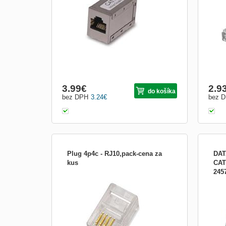
požadavky na všechny současné
10Gb
prenosové protokoly vč. 10Gigabit
Mbit)
ethernetu.
stíně
- str
3.99
€
2.9
do košíka
bez DPH
3.24
€
bez 
Plug 4p4c - RJ10,pack-cena za
DAT
kus
CAT
245
cena uvedena za 100ks
UTP 