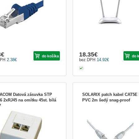
 počítačovou síť (10/100/1000/10000
 - stínění: S/FTP, PIMF každý pár je
ný zvlášť folií, celek stíněn opletením
uktura kabelu...
3
€
18.35
€
do košíka
do 
DPH
2.38
€
bez DPH
14.92
€
ACOM Datová zásuvka STP
SOLARIX patch kabel CAT5E
6 2xRJ45 na omítku 45st. bílá
PVC 2m šedý snag-proof
7
dvojzásuvka pod omítku Cat. 6
Patch kabel CAT5E SFTP PVC 2m š
snag proof PŘEHLED Systém
strukturované kabeláže Solarix – CA
nabízí kvalitní patch kabely, které se
vyznačují výbornými přenosovými
vlastnostmi, spolehlivostí a dlouhou
životností i při zvýšeném namáhání. 
ka...