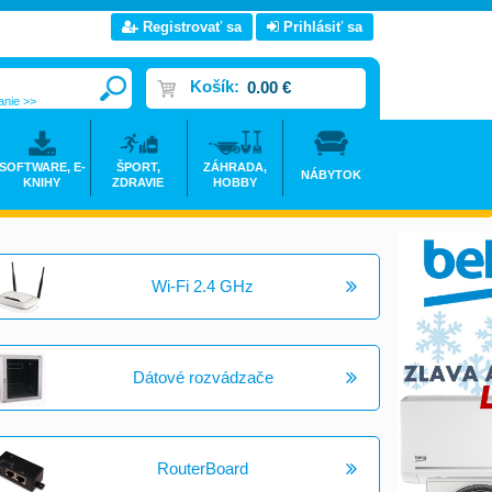
Registrovať sa
Prihlásiť sa
Košík:
0.00 €
anie >>
SOFTWARE, E-
ŠPORT,
ZÁHRADA,
NÁBYTOK
KNIHY
ZDRAVIE
HOBBY
Wi-Fi 2.4 GHz
Dátové rozvádzače
RouterBoard