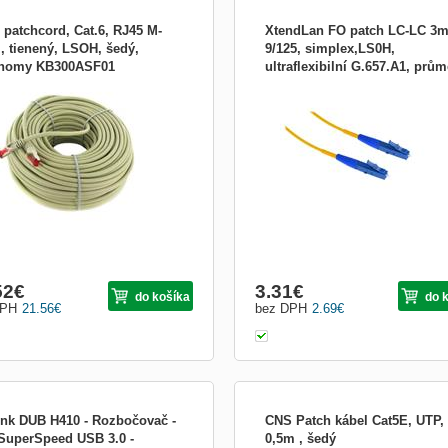
 patchcord, Cat.6, RJ45 M-
XtendLan FO patch LC-LC 3
, tienený, LSOH, šedý,
9/125, simplex,LS0H,
nomy KB300ASF01
ultraflexibilní G.657.A1, prům
jovací kábel pre počítačovú sieť -
XtendLan FOPLCLCS39A1; Optický
2mm, krátký vývod
repojenie patchpanel - prepínač,
propojovací kabel sloužící k pro napo
 PC - prepínač Kábel : 8žil - lanko,
na běžný optický kabel a pro propoje
né jednotlivé páry, celkové tienenie,
jednotlivých optický modulů. Použitý
G, LSOH Konektory : 2x RJ45M
ultraflexibilní optický kabel dovoluje v
dancia : 85 - 115? Šírka pásma :
malý poloměr ohybu...
ória 6 - 250MH...
52
€
3.31
€
do košíka
do 
DPH
21.56
€
bez DPH
2.69
€
ink DUB H410 - Rozbočovač -
CNS Patch kábel Cat5E, UTP,
 SuperSpeed USB 3.0 -
0,5m , šedý