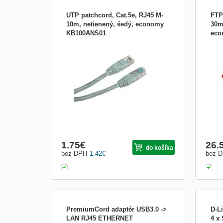
UTP patchcord, Cat.5e, RJ45 M-
FTP
10m, netienený, šedý, economy
30m
KB100ANS01
eco
UTP cat5e kábel - sieťový kábel slúži napr.
Prepo
pre prepojenie PC s hubom alebo hubu s
pre p
hubom - netienený - šedá farba
alebo
&amp;#9830; kábel s konektormi
tiene
RJ45/RJ45 &amp;#9830; ľavá strana:
27AW
RJ45M (samec) &amp;#9830; pravá
Impe
strana RJ45M (samec) &amp;#9830;
kateg
dĺžka: 10 m Stručná prí...
1.75
€
26.
do košíka
bez DPH
1.42
€
bez 
PremiumCord adaptér USB3.0 ->
D-L
LAN RJ45 ETHERNET
4 x