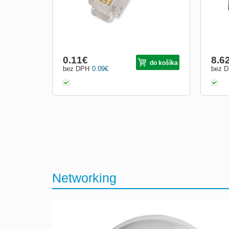
0.11
€
8.6
do košíka
bez DPH
0.09
€
bez 
Networking