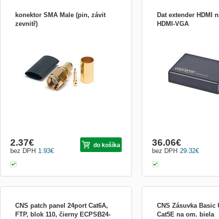
konektor SMA Male (pin, závit
Dat extender HDMI 
zevnitř)
HDMI-VGA
konektor SMA Male (kolík, převlečná
Popis produktu: Output: 1
matice se záviten zevnitř) (pasuje k
mm stereo audio connector
NanoStation)
HDMI Supports resolution
(without extentions) Powe
up to 1 A Dimensions: 11
28 mm Net weight: 210 g
2.37
€
36.06
€
do košíka
bez DPH
1.93
€
bez DPH
29.32
€
CNS patch panel 24port Cat6A,
CNS Zásuvka Basic 
FTP, blok 110, čierny ECPSB24-
Cat5E na om. biela