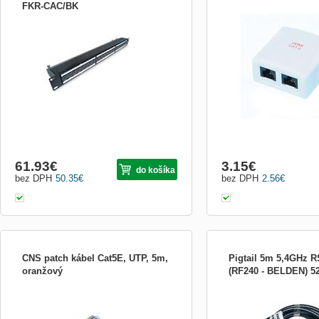
FKR-CAC/BK
CNS patch panel 24port Cat6A, FTP, blok
CNS Zásuvka Basic UTP 2
UNI 110, čierny 19&quot; kompletne
om. biela - kompletne os
vybavený prepojovací panel Cat6A -
x netieneným keystonom 
tienené prevedenie - výška 1U (4,5cm) -
svorkovnice univerzal 110
počet portov 24 - porty vybavené
protiprachovú záslepkou - typ svorkovnice
univerzal 110 a krone
61.93
€
3.15
€
do košíka
bez DPH
50.35
€
bez DPH
2.56
€
CNS patch kábel Cat5E, UTP, 5m,
Pigtail 5m 5,4GHz 
oranžový
(RF240 - BELDEN) 5
Typ: Kábel Typ kábla: Patch kábel
Koaxiální nízkoztrátový 
Kategória: Cat5E Tienenie: Nie Konektory
průměrem 6 mm pro propo
Typ konektoru A: RJ-45 M Typ konektoru
pointu či bezdrátové kart