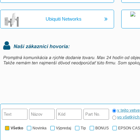
Ubiquiti Networks
v tejto vetve
vo všetkýc
Všetko
Novinka
Výpredaj
Tip
BONUS
EPSON CA