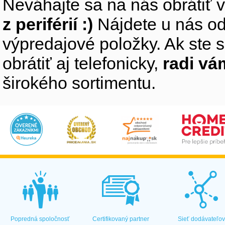
Neváhajte sa na nás obrátiť 
z periférií :)
Nájdete u nás od
výpredajové položky. Ak ste s
obrátiť aj telefonicky,
radi v
širokého sortimentu.
Popredná spoločnosť
Certifikovaný partner
Sieť dodávateľo