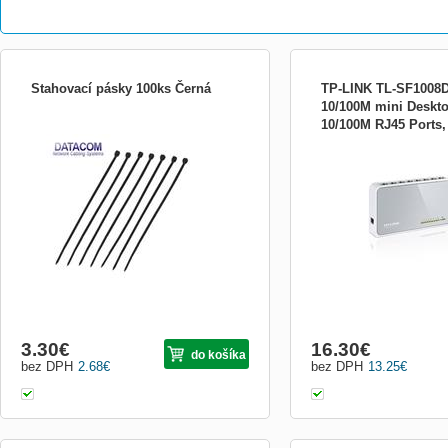
Stahovací pásky 100ks Černá
TP-LINK TL-SF1008D
10/100M mini Deskto
10/100M RJ45 Ports,
Stahovací pásky pro lepší organizaci
TP-Link TL-SF1008D 8x 
Plastic Case
kabelu 100ks v balení rozměry: 98 x
Desktop Switch PŘEHLE
2,5mm barva černá
Inovativní technologie ús
ušetří až 70 % spotřeby *
toku IEEE 802.3x pro plně
a Backpressure pro polodu
Neblokovaná přepínací a..
3.30
€
16.30
€
do košíka
bez DPH
2.68
€
bez DPH
13.25
€