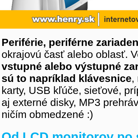
Periférie, periférne zariaden
okrajovú časť alebo oblasť. V
vstupné alebo výstupné za
sú to napríklad klávesnice
,
karty, USB kľúče, sieťové, p
aj externé disky, MP3 prehr
ničím obmedzené :)
Od LCD monitorov po 