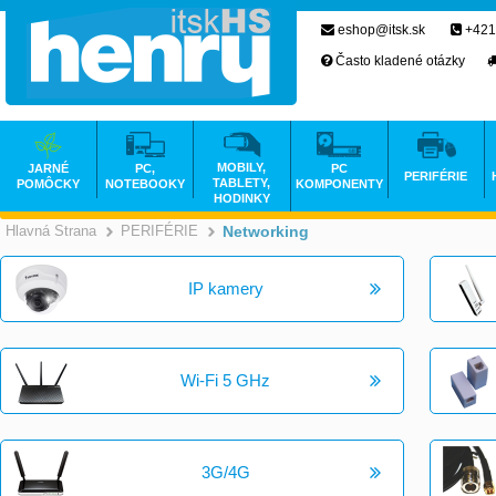
eshop@itsk.sk
+421
Často kladené otázky
MOBILY,
JARNÉ
PC,
PC
PERIFÉRIE
TABLETY,
POMÔCKY
NOTEBOOKY
KOMPONENTY
HODINKY
Hlavná Strana
PERIFÉRIE
Networking
>
>
IP kamery
Wi-Fi 5 GHz
3G/4G