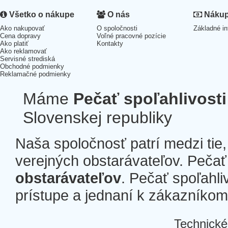
Všetko o nákupe
O nás
Nákup 
Ako nakupovať
O spoločnosti
Základné in
Cena dopravy
Voľné pracovné pozície
Ako platiť
Kontakty
Ako reklamovať
Servisné strediská
Obchodné podmienky
Reklamačné podmienky
Máme
Pečať spoľahlivosti
Slovenskej republiky
Naša spoločnosť patrí medzi tie
verejných obstarávateľov. Pečať 
obstarávateľov
. Pečať spoľahli
prístupe a jednaní k zákazníkom a
Technické