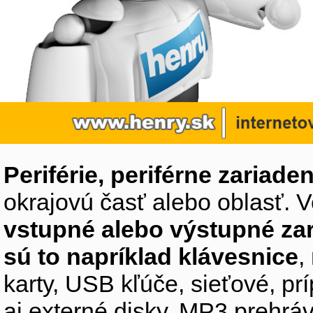
Periférie, periférne zariaden
okrajovú časť alebo oblasť. V
vstupné alebo výstupné za
sú to napríklad klávesnice
,
karty, USB kľúče, sieťové, p
aj externé disky, MP3 prehr