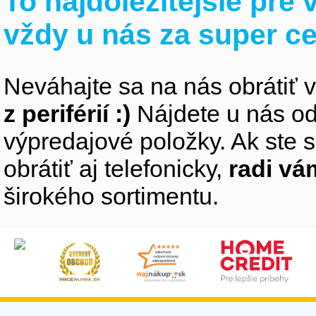
To najdôležitejšie pre
vždy u nás za super c
Neváhajte sa na nás obrátiť 
z periférií :)
Nájdete u nás od
výpredajové položky. Ak ste s
obrátiť aj telefonicky,
radi v
širokého sortimentu.