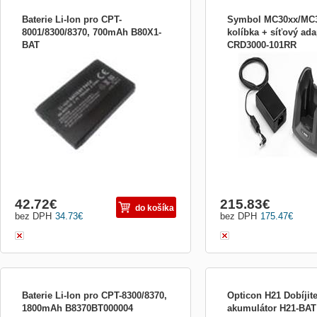
Baterie Li-Ion pro CPT-
Symbol MC30xx/MC3
8001/8300/8370, 700mAh B80X1-
kolíbka + síťový ada
BAT
CRD3000-101RR
Li-ion baterie (700mAh) je určená pro
Nabíjecí kolíbka Motorola
čtečky CipherLab 83xx/8001. Obrázek je
dobíjení terminálů řady
pouze informativního charakteru.
včetně síťového zdroje. 
nabíjet i samostatnou bater
42.72
€
215.83
€
do košíka
bez DPH
34.73
€
bez DPH
175.47
€
Baterie Li-Ion pro CPT-8300/8370,
Opticon H21 Dobíjit
1800mAh B8370BT000004
akumulátor H21-BAT