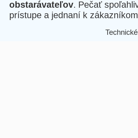
obstarávateľov
. Pečať spoľahli
prístupe a jednaní k zákazníkom a
Technické
Â
Â
Â