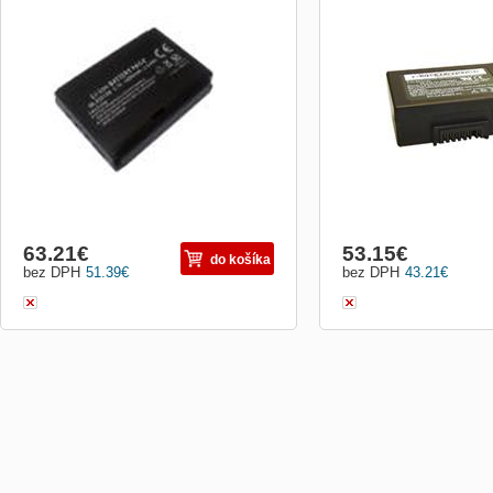
Baterie je určená pro mobilní čtečky
Druh príslušenstva pre p
CipherLab 83xx. (1800mA). Obrázek je
systémy:Terminály / PDA
pouze informativního charakteru.
63.21
€
53.15
€
do košíka
bez DPH
51.39
€
bez DPH
43.21
€