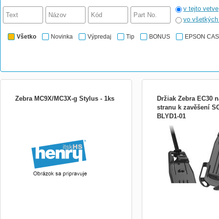
v tejto vetve
vo všetkýc
Všetko
Novinka
Výpredaj
Tip
BONUS
EPSON CA
Zebra MC9X/MC3X-g Stylus - 1ks
Držiak Zebra EC30 n
stranu k zavěšení S
BLYD1-01
Zebra MC9X/MC3X-g Stylus - 1ks
Originální závěsný držák 
datový terminál Zebra EC
pověšení na krk či jinou l
těla, snímání v horizontální
poloze, odkryté kontakty p
terminálu i s nasazeným 
barva.