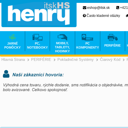
eshop@itsk.sk
+421
Často kladené otázky
MOBILY,
JARNÉ
PC,
PC
PERIFÉRIE
TABLETY,
POMÔCKY
NOTEBOOKY
KOMPONENTY
HODINKY
Hlavná Strana
PERIFÉRIE
Pokladničné Systémy
Čiarový Kód
>
>