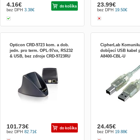
4.16
€
23.99
€
do košíka
bez DPH
3.38
€
bez DPH
19.50
€
Opticon CRD-9723 kom. a dob.
CipherLab Komunika
jedn. pro term. OPL-97xx, RS232
dobíjecí USB kabel 
& USB, bez zdroje CRD-9723RU
A8400-CBL-U
Opticon CRD-9723 kom. a dob. jedn. pro
Druh príslušenstva pre p
term. OPL-97xx, RS232 &amp; USB, bez
systémy:Terminály / PDA
zdroje je CRD-9723 komunikační a
dobíjecí jednotka pro terminály OPL-97xx,
RS232 &amp; USB, bez zdroje
101.73
€
24.45
€
do košíka
bez DPH
82.71
€
bez DPH
19.88
€