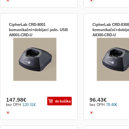
CipherLab CRD-8001
CipherLab CRD-8300
komunikační+dobíjecí jedn. USB
komunikační+dobíje
A8001-CRD-U
A8300-CRD-U
CipherLab CRD-8001
CRD-8300 komunikační+do
komunikační+dobíjecí jedn. USB je CRD-
s připojením USB Vhodné 
8001 komunikační+dobíjecí jedn. USB
CPT-8300 Balení obsahuj
dobíjecí jednotka, komuni
147.98
€
96.43
€
do košíka
bez DPH
120.31
€
bez DPH
78.40
€