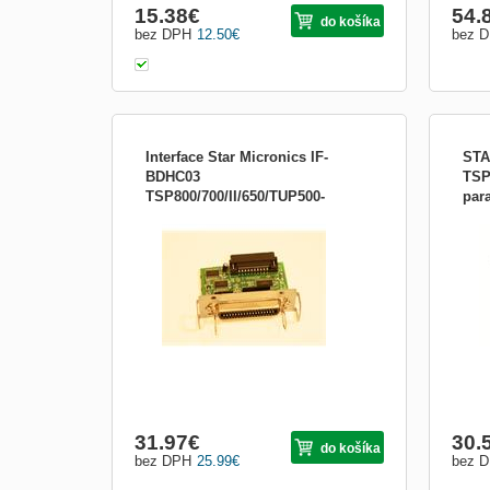
15.38
€
54.
do košíka
bez DPH
12.50
€
bez 
Interface Star Micronics IF-
STA
BDHC03
TSP
TSP800/700/II/650/TUP500-
para
Paralelní rozhraní Interface Star Micronics
Druh
paralelní rozhraní 39607211
IF-BDHC03 je určené pro tiskárny STAR
syst
řady TSP800/700/II/650/TUP500 .
31.97
€
30.
do košíka
bez DPH
25.99
€
bez 