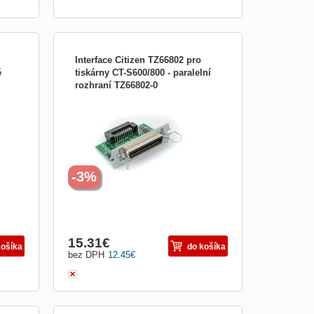
Interface Citizen TZ66802 pro
é
tiskárny CT-S600/800 - paralelní
rozhraní TZ66802-0
ny CT-
Paralelní rozhraní Interface Citizen
TZ66802 , je určené pro tiskárny účtenek
T-
řady CT-S600/800 . V případě, že rozhraní
zakoupíte spolu s tiskárnou, je na něj
 dnů)
záruka 2 roky, jinak 90 dnů.
-3%
15.31
€
košíka
do košíka
bez DPH
12.45
€