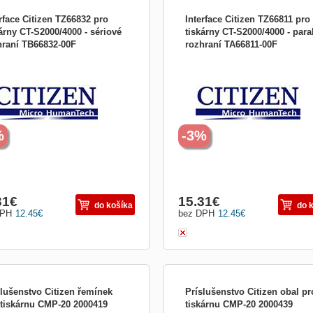
rface Citizen TZ66832 pro
Interface Citizen TZ66811 pro
árny CT-S2000/4000 - sériové
tiskárny CT-S2000/4000 - para
hraní TB66832-00F
rozhraní TA66811-00F
vé rozhraní Interface Citizen
Paralelní rozhraní Interface Citizen
832 je určené pro tiskárny účtenek
TZ66811 je určené pro tiskárny účte
 CT-S2000/4000 . V případě
řady CT-S2000/4000 . V případě
pení spolu s tiskárnou je záruka 2
zakoupení spolu s tiskárnou je záruk
 jinak 90 dnů.
roky, jinak 90 dnů.
%
-3%
31
€
15.31
€
do košíka
do 
DPH
12.45
€
bez DPH
12.45
€
slušenstvo Citizen řemínek
Príslušenstvo Citizen obal pr
 tiskárnu CMP-20 2000419
tiskárnu CMP-20 2000439