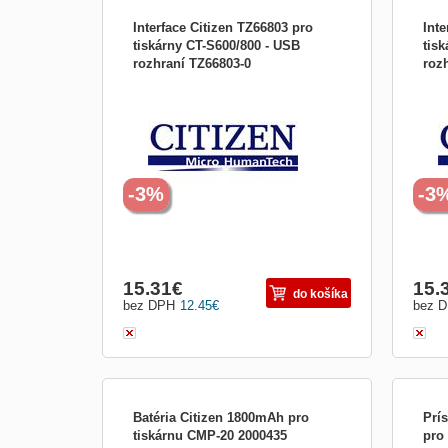
Interface Citizen TZ66803 pro
Inte
tiskárny CT-S600/800 - USB
tisk
rozhraní TZ66803-0
roz
USB rozhraní Interface Citizen TZ66802 je
Sério
určené pro tiskárny účtenek řady CT-
TZ66
S600/800 . V případě zakoupení společně
řady
s tiskárnou je na něj záruka 2 roky, jinak
zakou
90 dnů.
roky,
-3%
-3
15.31
€
15.
do košíka
bez DPH
12.45
€
bez 
Batéria Citizen 1800mAh pro
Prí
tiskárnu CMP-20 2000435
pro