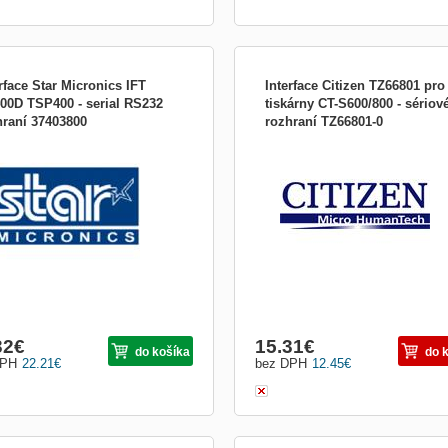
rface Star Micronics IFT
Interface Citizen TZ66801 pro
00D TSP400 - serial RS232
tiskárny CT-S600/800 - sériov
hraní 37403800
rozhraní TZ66801-0
vé rozhraní Interface Star Micronics
Interface Citizen TZ66801 pro tiskár
BD400D je určené pro tiskárny STAR
S600/800 - sériové rozhraní Sériové
 TSP400 .
rozhraní pro tiskárny účtenek řady C
S600/800. Záruka: 2 roky (v případě
zakoupení spolu s tiskárnou, jinak 90
32
€
15.31
€
do košíka
do 
DPH
22.21
€
bez DPH
12.45
€