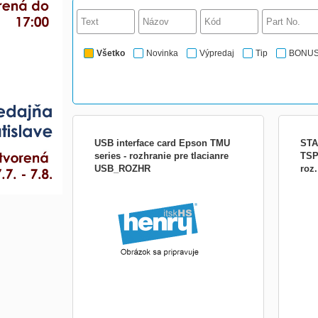
Všetko
Novinka
Výpredaj
Tip
BONU
USB interface card Epson TMU
STA
series - rozhranie pre tlacianre
TSP
USB_ROZHR
roz
USB rozhraní Interface Citizen TZ66802 je
Inte
určené pro tiskárny účtenek řady CT-
Rozh
S600/800 . V případě zakoupení společně
STAR
s tiskárnou je na něj záruka 2 roky, jinak
90 dnů.