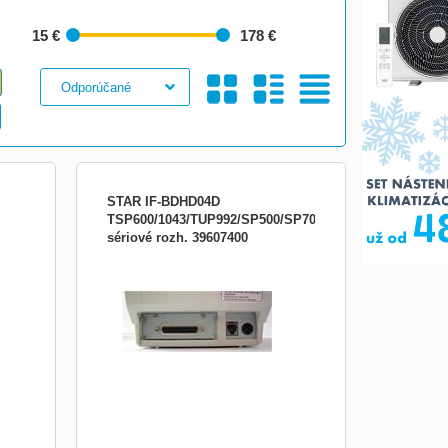
15 €
178 €
Galéria
S
Tabuľkový
STAR IF-BDHD04D
TSP600/1043/TUP992/SP500/SP700/HSP7000-
sériové rozh. 39607400
nics
Druh príslušenstva pre pokladničné
TAR
systémy:Tlačiarne POS
Obrázkami
Výpis