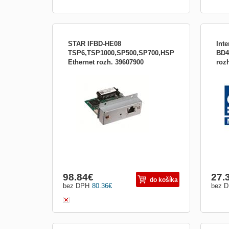
STAR IFBD-HE08
Inte
TSP6,TSP1000,SP500,SP700,HSP7000-
BD4
Ethernet rozh. 39607900
roz
Interface IFBD-HE08 pro tiskárny STAR
Sério
Rozhraní ethernet je určené pro tiskárny
IFT 
STAR řady TSP600, TSP1000, SP500,
řady
SP700, HSP7000
98.84
€
27.
do košíka
bez DPH
80.36
€
bez 