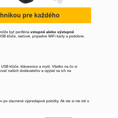
môže byť periféria
vstupné alebo výstupné
 USB kľúče, sieťové, prípadne WiFi karty a podobne.
, USB kľúče, klávesnice a myši. Všetko na čo si
tovať našich dodávateľov a opýtať sa ich na
po zlacnené výpredajové položky. Ak ste si nie istí s