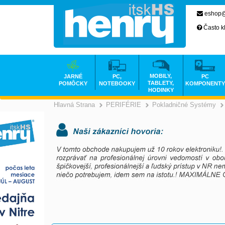
eshop@
Často k
MOBILY,
JARNÉ
PC,
PC
TABLETY,
POMÔCKY
NOTEBOOKY
KOMPONENTY
HODINKY
Hlavná Strana
PERIFÉRIE
Pokladničné Systémy
>
>