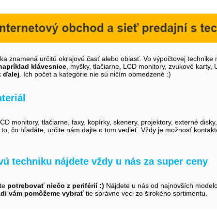
íka znamená určitú okrajovú časť alebo oblasť. Vo výpočtovej technike 
napríklad klávesnice
, myšky, tlačiarne, LCD monitory, zvukové karty,
k ďalej
. Ich počet a kategórie nie sú ničím obmedzené :)
teriál
D monitory, tlačiarne, faxy, kopírky, skenery, projektory, externé disky
i to, čo hľadáte, určite nám dajte o tom vedieť. Vždy je možnosť kontak
ovú techniku nájdete vždy u nás za super ceny
ete
potrebovať niečo z periférií :)
Nájdete u nás od najnovších modelov 
adi vám pomôžeme vybrať
tie správne veci zo širokého sortimentu.