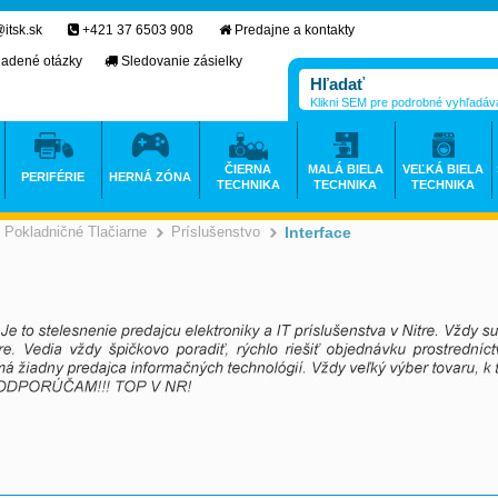
itsk.sk
+421 37 6503 908
Predajne a kontakty
ladené otázky
Sledovanie zásielky
Klikni SEM pre podrobné vyhľadáv
ČIERNA
MALÁ BIELA
VEĽKÁ BIELA
PERIFÉRIE
HERNÁ ZÓNA
TECHNIKA
TECHNIKA
TECHNIKA
Pokladničné Tlačiarne
Príslušenstvo
Interface
>
>
>