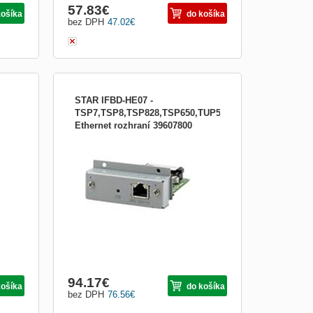
57.83
€
košíka
do košíka
bez DPH
47.02
€
STAR IFBD-HE07 -
TSP7,TSP8,TSP828,TSP650,TUP500,TCP3,4-
Ethernet rozhraní 39607800
onics
Interface IFBD-HE07 pro tiskárny STAR
STAR
Rozhraní ethernet je určené pro tiskárny
STAR řady TSP700, TSP800, TSP828,
TSP650, TUP500, TCP300/400
94.17
€
košíka
do košíka
bez DPH
76.56
€