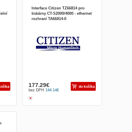
Interface Citizen TZ66814 pro
lelní
tiskárny CT-S2000/4000 - ethernet
rozhraní TA66814-0
Ethernet rozhraní Interface Citizen
nek
TZ66814 je určené pro tiskárny účtenek
řady CT-S2000/4000 . V případě
a 2
zakoupení spolu s tiskárnou je záruka 2
roky, jinak 90 dnů.
177.29
€
košíka
do košíka
bez DPH
144.14
€
o