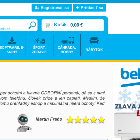
Registrovať sa
Prihlásiť sa
Košík:
0.00 €
anie >>
SOFTWARE, E-
ŠPORT,
ZÁHRADA,
NÁBYTOK
KNIHY
ZDRAVIE
HOBBY