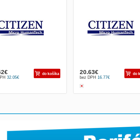
ušenství Citizen řemínek pro tiskárnu
Příslušenství Citizen obal pro tiskárn
-20
CMP-20
42
€
20.63
€
do košíka
do 
DPH
32.05
€
bez DPH
16.77
€