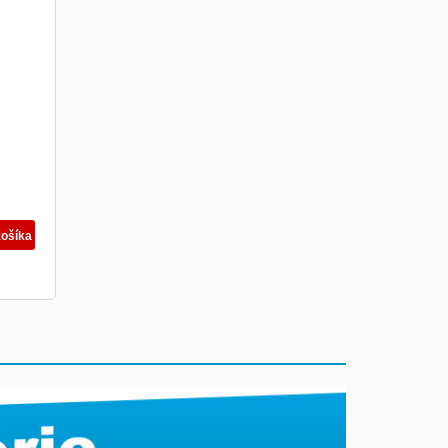
u
košíka