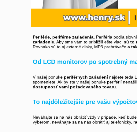
Periférie, periférne zariadenia.
Periféria podľa slovn
zariadenie
. Aby sme vám to priblížili ešte viac,
sú to 
Rovnako sú to aj externé disky, MP3 prehrávače
a ta
Od LCD monitorov po spotrebný ma
V našej ponuke
periférnych zariadení
nájdete teda LC
spomeniete. Ak by ste v našej ponuke periférií nenašl
dostupnosť vami požadovaného tovaru
.
To najdôležitejšie pre vašu výpočt
Neváhajte sa na nás obrátiť vždy v prípade, keď bud
výberom, neváhajte sa na nás obrátiť aj telefonicky,
r