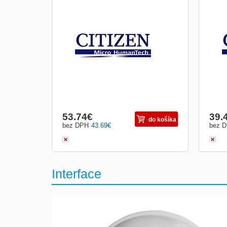
Baterie 1800 mAh pro mobilní tiskárnu CM-
Přísl
P20
CMP
53.74
€
39.
do košíka
bez DPH
43.69
€
bez 
Interface