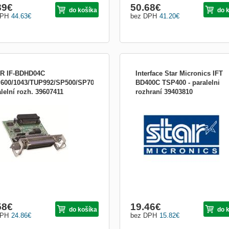
89
€
50.68
€
do košíka
do 
DPH
44.63
€
bez DPH
41.20
€
R IF-BDHD04C
Interface Star Micronics IFT
600/1043/TUP992/SP500/SP700/HSP7000-
BD400C TSP400 - paralelni
lelní rozh. 39607411
rozhraní 39403810
 príslušenstva pre pokladničné
Paralelní rozhraní Interface Star Micr
émy:Tlačiarne POS
IFT BD400C je určené pro tiskárny 
řady TSP400 .
58
€
19.46
€
do košíka
do 
DPH
24.86
€
bez DPH
15.82
€