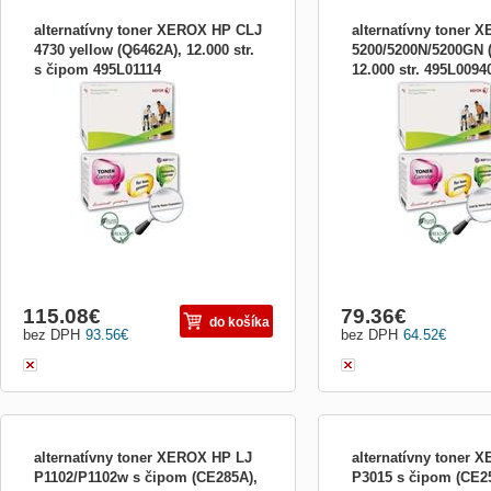
alternatívny toner XEROX HP CLJ
alternatívny toner 
4730 yellow (Q6462A), 12.000 str.
5200/5200N/5200GN 
s čipom 495L01114
12.000 str. 495L009
HP CLJ 4730 mfp yellow 12.000 strán
HP 5200 / 5200N / 5200G
Q6462A s chipem
str.
115.08
€
79.36
€
do košíka
bez DPH
93.56
€
bez DPH
64.52
€
alternatívny toner XEROX HP LJ
alternatívny toner 
P1102/P1102w s čipom (CE285A),
P3015 s čipom (CE25