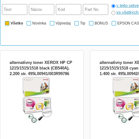
v tejto vetve
vo všetkýc
Všetko
Novinka
Výpredaj
Tip
BONUS
EPSON CA
alternatívny toner XEROX HP CP
alternatívny toner
1215/1515/1518 black (CB540A),
1215/1515/1518 cyan
2.200 str. 495L00941/003R99786
1.400 str. 495L0094
HP CP1215 / 1515 / 1518 / CM1312 black
HP CP1215 / 1515 / 1518
2.200 stran
1.400 stran