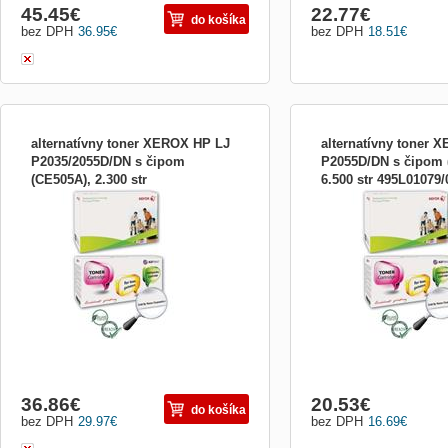
45.45
€
22.77
€
do košíka
bez DPH
36.95
€
bez DPH
18.51
€
alternatívny toner XEROX HP LJ
alternatívny toner 
P2035/2055D/DN s čipom
P2055D/DN s čipom 
(CE505A), 2.300 str
6.500 str 495L01079
pre HP LJ P2035/2055 d,dn s čipem
pre HP LJ P2055 d,dn s č
495L01078/003R99807
36.86
€
20.53
€
do košíka
bez DPH
29.97
€
bez DPH
16.69
€