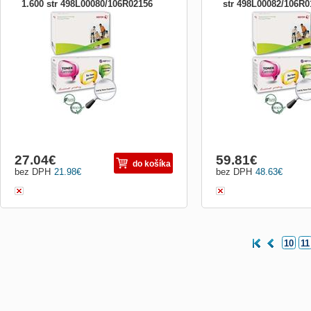
1.600 str 498L00080/106R02156
str 498L00082/106R0
alternatívny toner XEROX HP pre: Laser
alternatívny toner XEROX
Jet Pro M1132, M1212nf, P1102, P1102w
LaserJet P3015 12.500 st
1.600 strán
27.04
€
59.81
€
do košíka
bez DPH
21.98
€
bez DPH
48.63
€
10
11