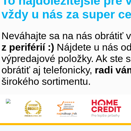
To najdôležitejšie pre
vždy u nás za super c
Neváhajte sa na nás obrátiť 
z periférií :)
Nájdete u nás od
výpredajové položky. Ak ste s
obrátiť aj telefonicky,
radi v
širokého sortimentu.