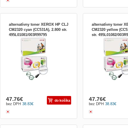
alternatívny toner XEROX HP CLJ
alternatívny toner
CM2320 cyan (CC531A), 2.800 str.
CM2320 yellow (CC53
495L01081/003R99795
str. 495L01082/003R
HP CLJ CM2320 cyan 2.800 stran
HP CLJ CM2320 yellow 2.
47.76
€
47.76
€
do košíka
bez DPH
38.83
€
bez DPH
38.83
€