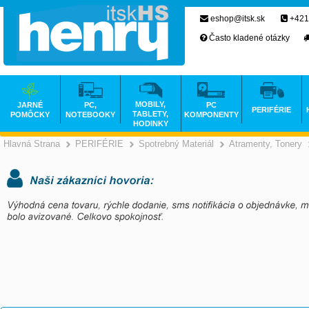
eshop@itsk.sk
+421
Často kladené otázky
MOBILY,
JARNÉ
PC,
PC
PERIFÉRIE
TABLETY,
POMÔCKY
NOTEBOOKY
KOMPONENTY
HODINKY
Hlavná Strana
PERIFÉRIE
Spotrebný Materiál
Atramenty, Tonery
>
>
>