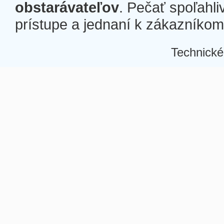
obstarávateľov
. Pečať spoľahli
prístupe a jednaní k zákazníkom a
Technické
Â
Â
Â