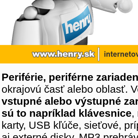
Periférie, periférne zariaden
okrajovú časť alebo oblasť. V
vstupné alebo výstupné za
sú to napríklad klávesnice
,
karty, USB kľúče, sieťové, p
aj externé disky, MP3 prehr