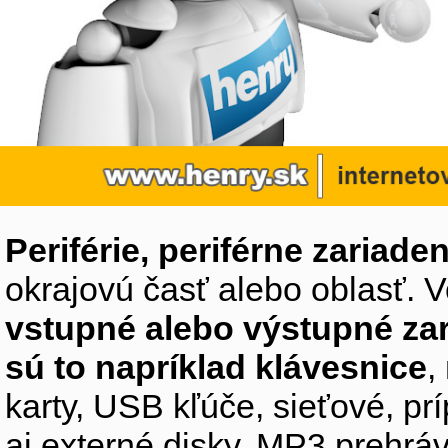
Periférie, periférne zariaden
okrajovú časť alebo oblasť. V
vstupné alebo výstupné za
sú to napríklad klávesnice
,
karty, USB kľúče, sieťové, p
aj externé disky, MP3 prehr