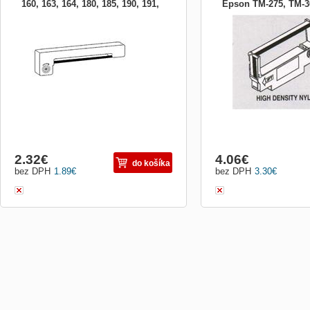
160, 163, 164, 180, 185, 190, 191,
Epson TM-275, TM-3
192
2.32
€
4.06
€
do košíka
bez DPH
1.89
€
bez DPH
3.30
€