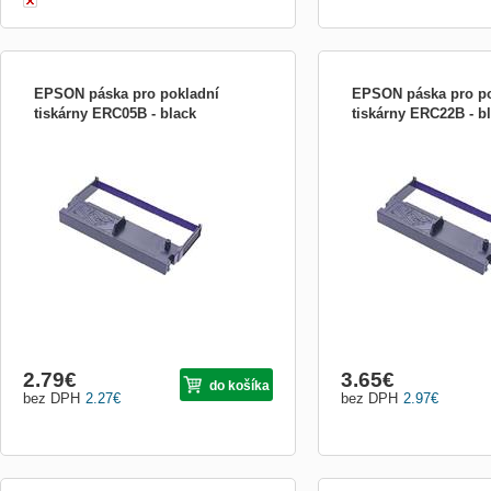
EPSON páska pro pokladní
EPSON páska pro po
tiskárny ERC05B - black
tiskárny ERC22B - b
M-150, M-150II mechanisms, black Zboží
M-180/190 series, &quot;lo
určené pro POS (=&quot;point of
black Zboží určené pro P
sales&quot;), tedy prodejní místa, kde
of sales&quot;), tedy prod
dochází k realizaci obchodních transakcí.
dochází k realizaci obcho
Typicky maloobchod, restaurace, hotely,
Typicky maloobchod, resta
lékárny, služby a další. Prodejní místo
lékárny, služby a další. P
bývá většinou vybaveno následo...
bývá většinou vybaveno ná
2.79
€
3.65
€
do košíka
bez DPH
2.27
€
bez DPH
2.97
€