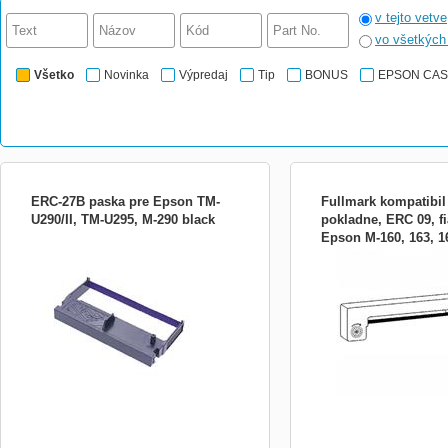
v tejto vetve
vo všetkýc
Všetko
Novinka
Výpredaj
Tip
BONUS
EPSON CA
ERC-27B paska pre Epson TM-
Fullmark kompatibil
U290/II, TM-U295, M-290 black
pokladne, ERC 09, fi
Epson M-160, 163, 16
Obrázek je pouze ilustrační.
190, 1