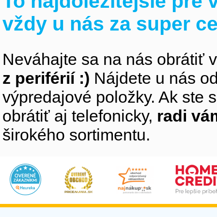
To najdôležitejšie pre
vždy u nás za super c
Neváhajte sa na nás obrátiť 
z periférií :)
Nájdete u nás od
výpredajové položky. Ak ste s
obrátiť aj telefonicky,
radi v
širokého sortimentu.