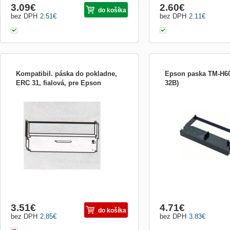
3.09
€
2.60
€
do košíka
bez DPH
2.51
€
bez DPH
2.11
€
Kompatibil. páska do pokladne,
Epson paska TM-H60
ERC 31, fialová, pre Epson
32B)
Černá - Tisková páska - 
H6000, H6000V-203, H60
H6000V-213, H6000V-214,
U675
3.51
€
4.71
€
do košíka
bez DPH
2.85
€
bez DPH
3.83
€