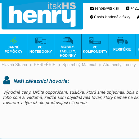
eshop@itsk.sk
+421
Často kladené otázky
MOBILY,
JARNÉ
PC,
PC
PERIFÉRIE
TABLETY,
POMÔCKY
NOTEBOOKY
KOMPONENTY
HODINKY
Hlavná Strana
PERIFÉRIE
Spotrebný Materiál
Atramenty, Tonery
>
>
>