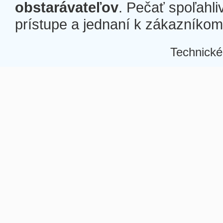
obstarávateľov
. Pečať spoľahli
prístupe a jednaní k zákazníkom a
Technické
Â
Â
Â