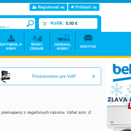
Registrovať sa
Prihlásiť sa
Košík:
0.00 €
anie >>
SOFTWARE, E-
ŠPORT,
ZÁHRADA,
NÁBYTOK
KNIHY
ZDRAVIE
HOBBY
Príslušenstvo pre VoIP