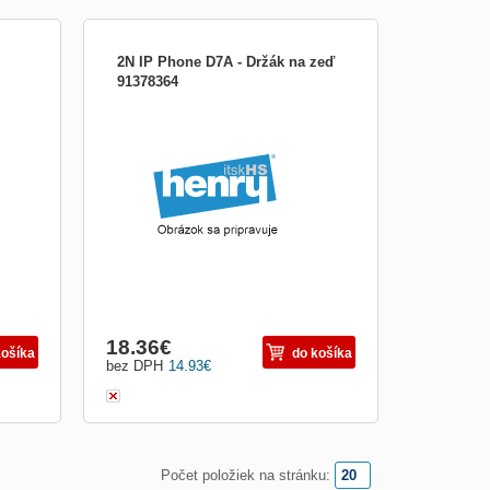
2N IP Phone D7A - Držák na zeď
91378364
18.36
€
košíka
do košíka
bez DPH
14.93
€
Počet položiek na stránku: