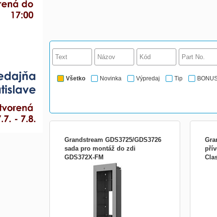
Všetko
Novinka
Výpredaj
Tip
BONU
Grandstream GDS3725/GDS3726
Gra
sada pro montáž do zdi
pří
GDS372X-FM
Cla
Príslušenstvo:Rozširujúce konzoly
Prís