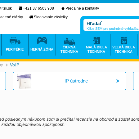
itsk.sk
+421 37 6503 908
Predajne a kontakty
ladené otázky
Sledovanie zásielky
Klikni SEM pre podrobné vyhľadáv
ČIERNA
MALÁ BIELA
VEĽKÁ BIELA
PERIFÉRIE
HERNÁ ZÓNA
TECHNIKA
TECHNIKA
TECHNIKA
ny
VoIP
>
>
IP ústredne