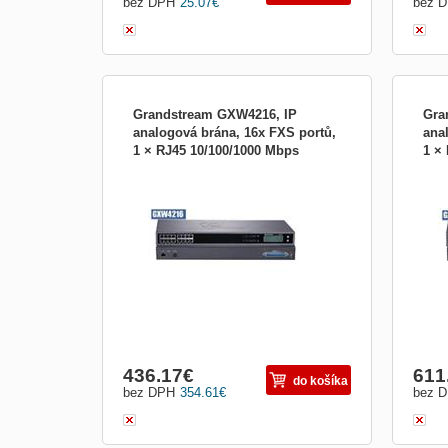
bez DPH
25.07
€
bez 
Grandstream GXW4216, IP
Gra
analogová brána, 16x FXS portů,
ana
1 × RJ45 10/100/1000 Mbps
1 ×
Typ zariadenia IP telefónie:Analogová
Typ z
GXW4216_V2
GXW
brána; Technológia IP telefónie:SIP, H323
brána
436.17
€
611
do košíka
bez DPH
354.61
€
bez 