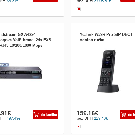
DPH
65.31
€
bez DPH
3 005.87
€
ndstream GXW4224,
Yealink W59R Pro SIP DECT
logová VoIP brána, 24x FXS,
odolná ručka
 RJ45 10/100/1000 Mbps
ariadenia IP telefónie:Analogová
Typ zariadenia IP telefónie:Telefon;
4224_v2
; Technológia IP telefónie:SIP, H323
Technológia IP telefónie:SIP, H323
.91
€
159.16
€
do košíka
do 
DPH
497.49
€
bez DPH
129.40
€