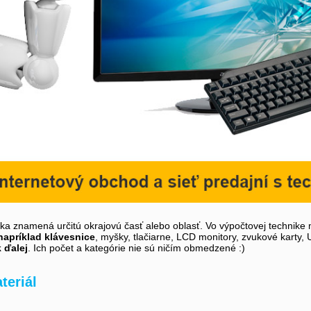
íka znamená určitú okrajovú časť alebo oblasť. Vo výpočtovej technike 
napríklad klávesnice
, myšky, tlačiarne, LCD monitory, zvukové karty,
k ďalej
. Ich počet a kategórie nie sú ničím obmedzené :)
teriál