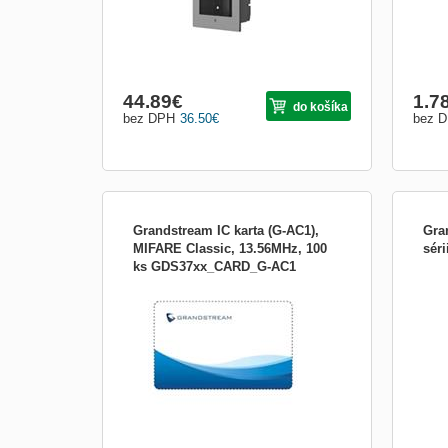
44.89
€
1.7
do košíka
bez DPH
36.50
€
bez 
Grandstream IC karta (G-AC1),
Gran
MIFARE Classic, 13.56MHz, 100
sér
ks GDS37xx_CARD_G-AC1
Príslušenstvo:Rozširujúce konzoly
Prís