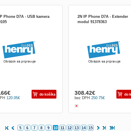
IP Phone D7A - USB kamera
2N IP Phone D7A - Extender
0105
modul 91378363
.66
€
308.42
€
do košíka
do 
DPH
120.05
€
bez DPH
250.75
€
5
6
7
8
9
10
11
12
13
14
15