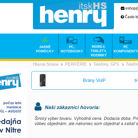
eshop@
Často k
MOBILY,
JARNÉ
PC,
PC
TABLETY,
POMÔCKY
NOTEBOOKY
KOMPONENTY
HODINKY
Hlavná Strana
PERIFÉRIE
Telefóny, GPS
Telefó
>
>
Brány VoIP