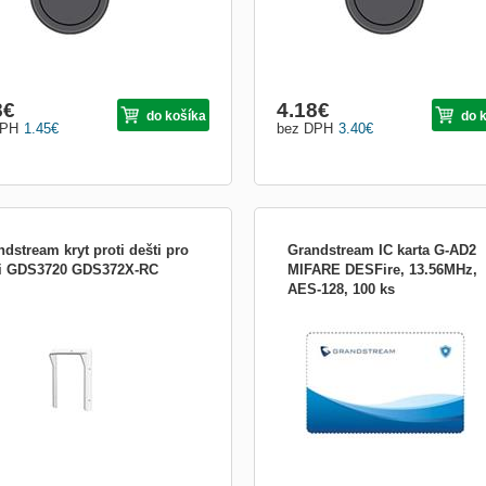
8
€
4.18
€
do košíka
do 
DPH
1.45
€
bez DPH
3.40
€
dstream kryt proti dešti pro
Grandstream IC karta G-AD2
ii GDS3720 GDS372X-RC
MIFARE DESFire, 13.56MHz,
AES-128, 100 ks
lušenstvo:Rozširujúce konzoly
Príslušenstvo:Rozširujúce konzoly
GDS37xx_CARD_G-AD2