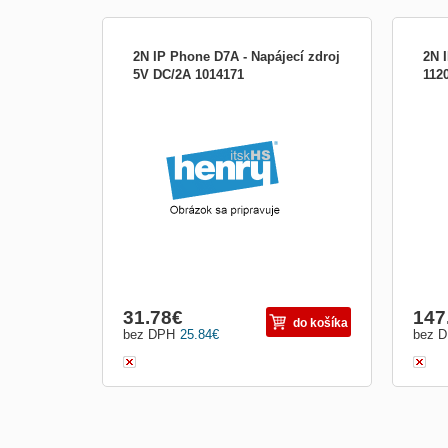
2N IP Phone D7A - Napájecí zdroj
2N 
5V DC/2A 1014171
112
31.78
€
147
do košíka
bez DPH
25.84
€
bez 