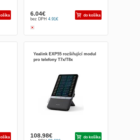
6.04
€
košíka
do košíka
bez DPH
4.91
€
Yealink EXP55 rozšiřující modul
pro telefony T7x/T8x
Typ príslušenstva k VoIP:Ostatné
príslušenstvo k VoIP
108.98
€
košíka
do košíka