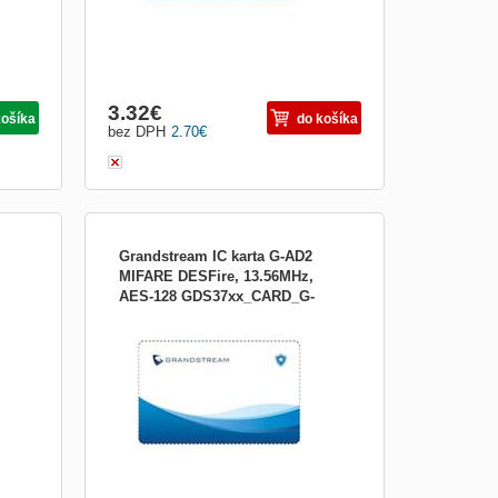
Obrázkami
Výpis
3.32
€
košíka
do košíka
bez DPH
2.70
€
Grandstream IC karta G-AD2
MIFARE DESFire, 13.56MHz,
AES-128 GDS37xx_CARD_G-
Príslušenstvo:Rozširujúce konzoly
AD2_s