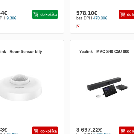
44
€
578.10
€
do košíka
do 
DPH
9.30
€
bez DPH
470.00
€
link - RoomSensor bílý
Yealink - MVC S40-C5U-000
lušenstvo:Rozširujúce konzoly
Príslušenstvo:Rozširujúce konzoly
33
€
3 697.22
€
do košíka
do 