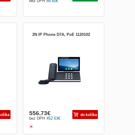
bez DPH
88.60
€
2N IP Phone D7A, PoE 1120102
IP telefon 2N® IP Phone D7A s 7&quot;
dotykovým LCD displejem, OS Android,
SIP, Wi-Fi, Bluetooth 4.2, PoE, 16 SIP účtů,
27 DSS kláves, video kodek H.264, gigabit
Ethernet.
556.73
€
košíka
do košíka
bez DPH
452.63
€