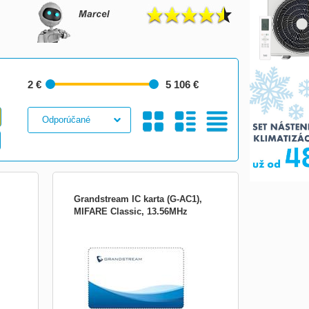
2 €
5 106 €
Galéria
S
Tabuľkový
Grandstream IC karta (G-AC1),
MIFARE Classic, 13.56MHz
Príslušenstvo:Rozširujúce konzoly