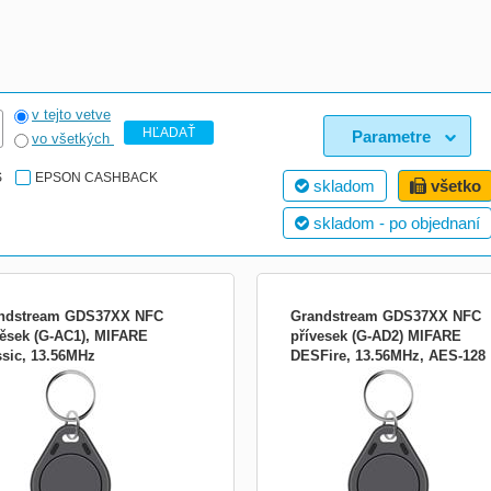
v tejto vetve
HĽADAŤ
Parametre
vo všetkých
S
EPSON CASHBACK
skladom
všetko
skladom - po objednaní
ndstream GDS37XX NFC
Grandstream GDS37XX NFC
věsek (G-AC1), MIFARE
přívesek (G-AD2) MIFARE
ssic, 13.56MHz
DESFire, 13.56MHz, AES-128
lušenstvo:Rozširujúce konzoly
Príslušenstvo:Rozširujúce konzoly
GDS37xx_FOB_G-AD2