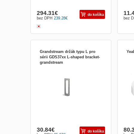
294.31
€
11.
do košíka
bez DPH
239.28
€
bez 
Grandstream držák typu L pro
Yea
sérii GDS37xx L-shaped bracket-
grandstream
Príslušenstvo:Rozširujúce konzoly
Prís
30.84
€
80.
do košíka