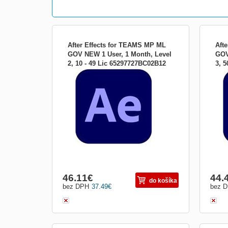
After Effects for TEAMS MP ML
Aft
GOV NEW 1 User, 1 Month, Level
GOV
2, 10 - 49 Lic 65297727BC02B12
3, 
Žiadne plátno nie je dosť veľké na to, aby
Žiadn
nemohlo byť väčšie. Získajte After Effects
nemoh
ako súčasť Adobe Neexistuje nič, čo by
ako 
ste nemohli vytvoriť pomocou aplikácie
ste n
After Effects Vytvárajte názvy filmov,
After
úvody a prechody. Odstráňte objekt z
úvod
klipu. Zapáľ...
klipu
46.11
€
44.
do košíka
bez DPH
37.49
€
bez 