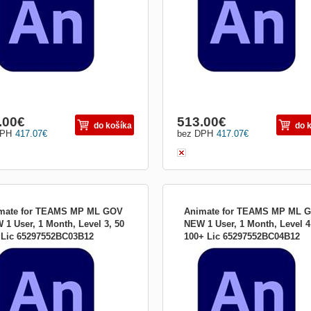
aktívne animácie pre hry, televízne
interaktívne animácie pre hry, televíz
ramy a web. Presuňte kreslené
programy a web. Presuňte kreslené
avičky a reklamné prúžky. Vytvárajte
postavičky a reklamné prúžky. Vytvár
ované obrázky a av...
animované obrázky a av...
.00
€
513.00
€
do košíka
do 
DPH
417.07
€
bez DPH
417.07
€
mate for TEAMS MP ML GOV
Animate for TEAMS MP ML 
 1 User, 1 Month, Level 3, 50
NEW 1 User, 1 Month, Level 4
9 Lic 65297552BC03B12
100+ Lic 65297552BC04B12
 éra animácie Získajte Animate ako
Nová éra animácie Získajte Animate 
ť aplikácie Adobe Creative Animujte
súčasť aplikácie Adobe Creative Anim
ko, čo vás napadne Vytvárajte
všetko, čo vás napadne Vytvárajte
aktívne animácie pre hry, televízne
interaktívne animácie pre hry, televíz
ramy a web. Presuňte kreslené
programy a web. Presuňte kreslené
avičky a reklamné prúžky. Vytvárajte
postavičky a reklamné prúžky. Vytvár
ované obrázky a av...
animované obrázky a av...