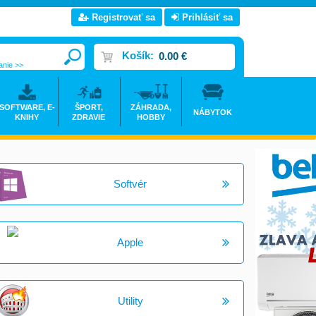
Registrovať sa
Prihlásiť sa
Košík:
0.00 €
anie >>
SOFTWARE, E-
ŠPORT,
ZÁHRADA,
NÁBYTOK
KNIHY
ZDRAVIE
HOBBY
Softvér
Apple
Utility