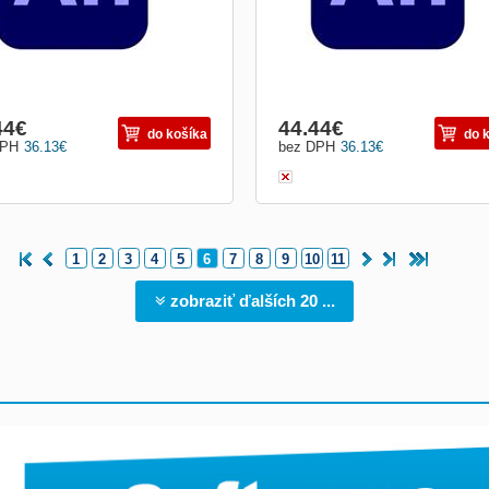
44
€
44.44
€
do košíka
do 
DPH
36.13
€
bez DPH
36.13
€
1
2
3
4
5
6
7
8
9
10
11
zobraziť ďalších 20 ...