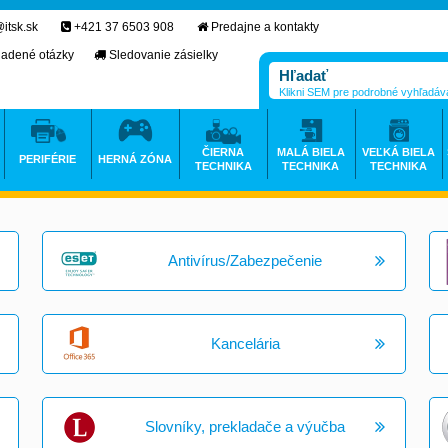
itsk.sk
+421 37 6503 908
Predajne a kontakty
ladené otázky
Sledovanie zásielky
Klikni SEM pre podrobné vyhľadáv
ČIERNA
MALÁ BIELA
VEĽKÁ BIELA
PERIFÉRIE
HERNÁ ZÓNA
TECHNIKA
TECHNIKA
TECHNIKA
Antivírus/Zabezpečenie
Kancelária
Slovníky, prekladače a výučba