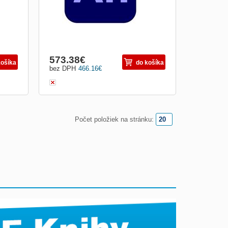
573.38
€
košíka
do košíka
bez DPH
466.16
€
Počet položiek na stránku: