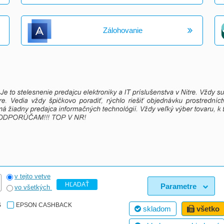
Zálohovanie
v tejto vetve
HĽADAŤ
Parametre
vo všetkých
S
EPSON CASHBACK
skladom
všetko