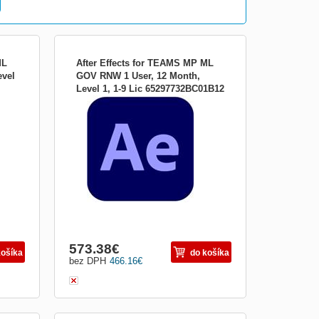
Galéria
S
Tabuľkový
ML
After Effects for TEAMS MP ML
evel
GOV RNW 1 User, 12 Month,
Level 1, 1-9 Lic 65297732BC01B12
 aby
Žiadne plátno nie je dosť veľké na to, aby
ects
nemohlo byť väčšie. Získajte After Effects
by
ako súčasť Adobe Neexistuje nič, čo by
ie
ste nemohli vytvoriť pomocou aplikácie
After Effects Vytvárajte názvy filmov,
úvody a prechody. Odstráňte objekt z
klipu. Zapáľ...
Obrázkami
Výpis
573.38
€
košíka
do košíka
bez DPH
466.16
€