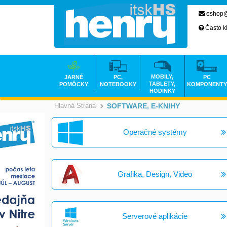
eshop@
Často k
MOBILY,
JARNÉ
PC,
PC
TABLETY,
POMÔCKY
NOTEBOOKY
KOMPONENTY
HODINKY
Hlavná Strana
SOFTWARE, E-KNIHY
>
Operačné systémy
Grafika, Design, Video
Serverové aplikácie