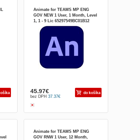
ML
Animate for TEAMS MP ENG
GOV NEW 1 User, 1 Month, Level
1, 1 - 9 Lic 65297549BC01B12
 aby
Nová éra animácie Získajte Animate ako
ects
súčasť aplikácie Adobe Creative Animujte
by
všetko, čo vás napadne Vytvárajte
ie
interaktívne animácie pre hry, televízne
programy a web. Presuňte kreslené
postavičky a reklamné prúžky. Vytvárajte
animované obrázky a av...
45.97
€
košíka
do košíka
bez DPH
37.37
€
Animate for TEAMS MP ENG
evel
GOV RNW 1 User, 12 Month,