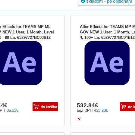
skladom - po objednaní
er Effects for TEAMS MP ML
After Effects for TEAMS MP 
 NEW 1 User, 1 Month, Level
GOV NEW 1 User, 1 Month, L
50 - 99 Lic 65297727BC03B12
4, 100+ Lic 65297727BC04B12
e plátno nie je dosť veľké na to, aby
Žiadne plátno nie je dosť veľké na to,
lo byť väčšie. Získajte After Effects
nemohlo byť väčšie. Získajte After Eff
súčasť Adobe Neexistuje nič, čo by
ako súčasť Adobe Neexistuje nič, čo 
emohli vytvoriť pomocou aplikácie
ste nemohli vytvoriť pomocou aplikác
 Effects Vytvárajte názvy filmov,
After Effects Vytvárajte názvy filmov,
y a prechody. Odstráňte objekt z
úvody a prechody. Odstráňte objekt z
. Zapáľ...
klipu. Zapáľ...
44
€
532.84
€
do košíka
do 
DPH
36.13
€
bez DPH
433.20
€