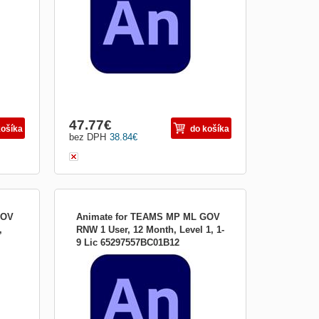
ne
interaktívne animácie pre hry, televízne
programy a web. Presuňte kreslené
ajte
postavičky a reklamné prúžky. Vytvárajte
animované obrázky a av...
47.77
€
košíka
do košíka
bez DPH
38.84
€
GOV
Animate for TEAMS MP ML GOV
,
RNW 1 User, 12 Month, Level 1, 1-
9 Lic 65297557BC01B12
ako
Nová éra animácie Získajte Animate ako
ujte
súčasť aplikácie Adobe Creative Animujte
všetko, čo vás napadne Vytvárajte
ne
interaktívne animácie pre hry, televízne
programy a web. Presuňte kreslené
ajte
postavičky a reklamné prúžky. Vytvárajte
animované obrázky a av...