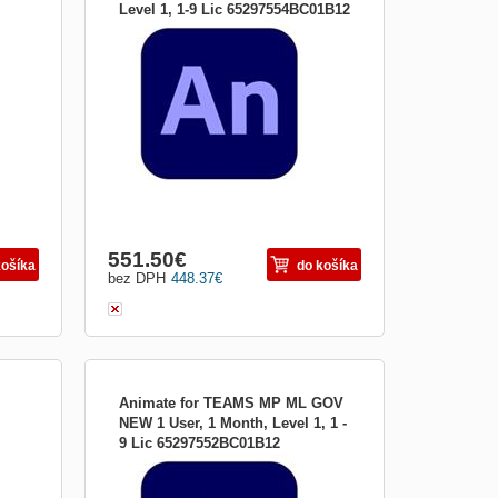
Level 1, 1-9 Lic 65297554BC01B12
ako
Nová éra animácie Získajte Animate ako
ujte
súčasť aplikácie Adobe Creative Animujte
všetko, čo vás napadne Vytvárajte
ne
interaktívne animácie pre hry, televízne
programy a web. Presuňte kreslené
ajte
postavičky a reklamné prúžky. Vytvárajte
animované obrázky a av...
551.50
€
košíka
do košíka
bez DPH
448.37
€
Animate for TEAMS MP ML GOV
NEW 1 User, 1 Month, Level 1, 1 -
9 Lic 65297552BC01B12
ako
Nová éra animácie Získajte Animate ako
ujte
súčasť aplikácie Adobe Creative Animujte
všetko, čo vás napadne Vytvárajte