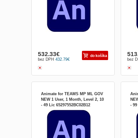
interaktívne animácie pre hry, televízne
inter
programy a web. Presuňte kreslené
prog
postavičky a reklamné prúžky. Vytvárajte
post
animované obrázky a av...
anim
532.33
€
513
do košíka
bez DPH
432.79
€
bez 
Animate for TEAMS MP ML GOV
Ani
NEW 1 User, 1 Month, Level 2, 10
NEW
- 49 Lic 65297552BC02B12
- 9
Nová éra animácie Získajte Animate ako
Nová
súčasť aplikácie Adobe Creative Animujte
súčas
všetko, čo vás napadne Vytvárajte
všet
interaktívne animácie pre hry, televízne
inter
programy a web. Presuňte kreslené
prog
postavičky a reklamné prúžky. Vytvárajte
post
animované obrázky a av...
anim