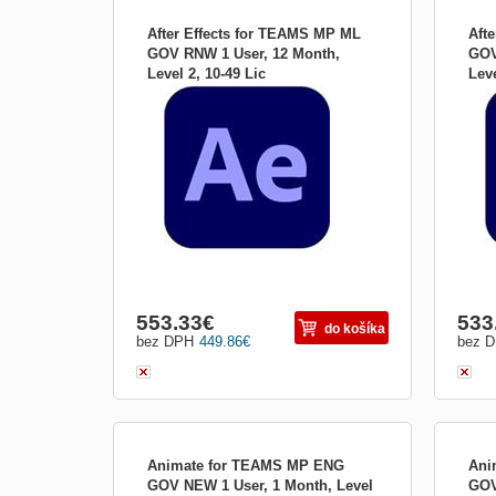
After Effects for TEAMS MP ML
Aft
GOV RNW 1 User, 12 Month,
GOV
Level 2, 10-49 Lic
Leve
Žiadne plátno nie je dosť veľké na to, aby
Žiadn
65297732BC02B12
652
nemohlo byť väčšie. Získajte After Effects
nemoh
ako súčasť Adobe Neexistuje nič, čo by
ako 
ste nemohli vytvoriť pomocou aplikácie
ste n
After Effects Vytvárajte názvy filmov,
After
úvody a prechody. Odstráňte objekt z
úvod
klipu. Zapáľ...
klipu
553.33
€
533
do košíka
bez DPH
449.86
€
bez 
Animate for TEAMS MP ENG
Ani
GOV NEW 1 User, 1 Month, Level
GOV