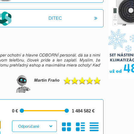
DITEC
0 €
1 484 582 €