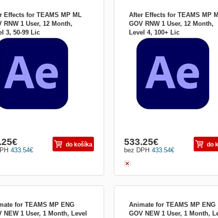
er Effects for TEAMS MP ML
After Effects for TEAMS MP 
 RNW 1 User, 12 Month,
GOV RNW 1 User, 12 Month,
l 3, 50-99 Lic
Level 4, 100+ Lic
e plátno nie je dosť veľké na to, aby
Žiadne plátno nie je dosť veľké na to,
97732BC03B12
65297732BC04B12
lo byť väčšie. Získajte After Effects
nemohlo byť väčšie. Získajte After Eff
súčasť Adobe Neexistuje nič, čo by
ako súčasť Adobe Neexistuje nič, čo 
emohli vytvoriť pomocou aplikácie
ste nemohli vytvoriť pomocou aplikác
 Effects Vytvárajte názvy filmov,
After Effects Vytvárajte názvy filmov,
y a prechody. Odstráňte objekt z
úvody a prechody. Odstráňte objekt z
. Zapáľ...
klipu. Zapáľ...
.25
€
533.25
€
do košíka
do 
DPH
433.54
€
bez DPH
433.54
€
mate for TEAMS MP ENG
Animate for TEAMS MP ENG
 NEW 1 User, 1 Month, Level
GOV NEW 1 User, 1 Month, L