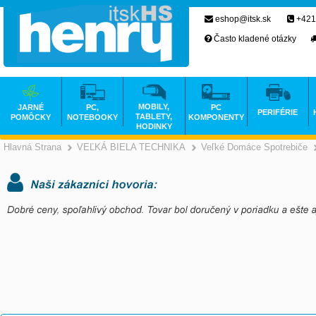
eshop@itsk.sk
+421
Často kladené otázky
MOBILY,
JARNÉ
PC,
PC
PERIFÉRIE
TABLETY,
POMÔCKY
NOTEBOOKY
KOMPONENTY
HODINKY
Hlavná Strana
VEĽKÁ BIELA TECHNIKA
Veľké Domáce Spotrebiče
>
>