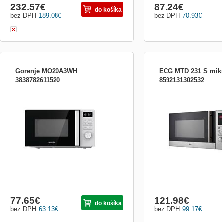
232.57
€
87.24
€
do košíka
bez DPH
189.08
€
bez DPH
70.93
€
Gorenje MO20A3WH
ECG MTD 231 S mikr
3838782611520
8592131302532
Voľne stojaca mikrovlnná rúra GORENJE
objem 23 l, digitálne ovlád
zaujme čestné miesto vo vašej kuchyni S
výkon 800 W, antikorové 
celkovým objemom 20 l Maximálny výkon
minútový časovač, 8 pro
až 800 W Príkon: 1280 W Na výber máte z
automatické varenie, aut
5 úrovní výkonu Príslušenstvo: otočný
rozmrazovanie podľa hmot
tanier Mikrovlnke GORENJE dominuje
výkonu, detská poistka, 
biela a čierna farba Rozme
taniera 270 mm
77.65
€
121.98
€
do košíka
bez DPH
63.13
€
bez DPH
99.17
€