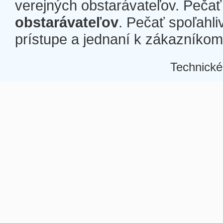
verejných obstarávateľov. Pečať 
obstarávateľov
. Pečať spoľahli
prístupe a jednaní k zákazníkom a
Technické
Â
Â
Â