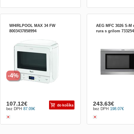
WHIRLPOOL MAX 34 FW
AEG MFC 3026 S-M 
8003437858994
rura s grilom 73325
elektronická, Jet Defrost, průměr talíře 28
mikrovlnka/konvenční vaře
cm, interiér bílý, systém 3D, hodiny,
900 W; výkon grilu: 1100 
možno umístit do rohu, roz. (vxšxh) =
výkonových stupňů; displ
36,1x39,2x35cm, dětská pojistka, barva
(mm): 325x520x510; objem
bílá
talíře: 315 mm
-4%
107.12
€
243.63
€
do košíka
bez DPH
87.09
€
bez DPH
198.07
€