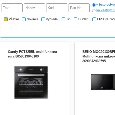
v tejto vetve
vo všetkýc
Všetko
Novinka
Výpredaj
Tip
BONUS
EPSON CA
Candy FCT825BL multifunkcna
BEKO MGC20130BF
rura 8059019048109
Multifunkcna mikrov
8690842466595
Vestavná multifunkční trouba, A, objem 70
mikrovlnná trouba; objem 
l, dotykový displej, zamačkávací knoflíky,
výkon 700 W; 10 úrovní v
7 programů + světlo, pravý horký vzduch,
talíř o průměru 24,5 cm; 
Cooklight, minutka, nerezové drátěné
ovládání; 10 automatický
pojezdy, teleskopické výsuvy, Aquactiva,
dětská pojistka, 2 plechy (15, 50 mm), 1
rošt, roz