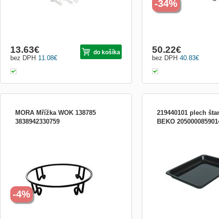
-34%
13.63
€
50.22
€
do košíka
bez DPH
11.08
€
bez DPH
40.83
€
MORA Mřížka WOK 138785
219440101 plech šta
3838942330759
BEKO 205000085901
Mriežka doplnková, pre plynové
Štandardný plech, hĺbka 4
spotrebiče s horákom WOK
všetkých rúr OIE a OIM
-4%