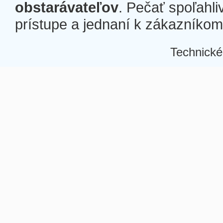
obstarávateľov
. Pečať spoľahli
prístupe a jednaní k zákazníkom a
Technické
Â
Â
Â