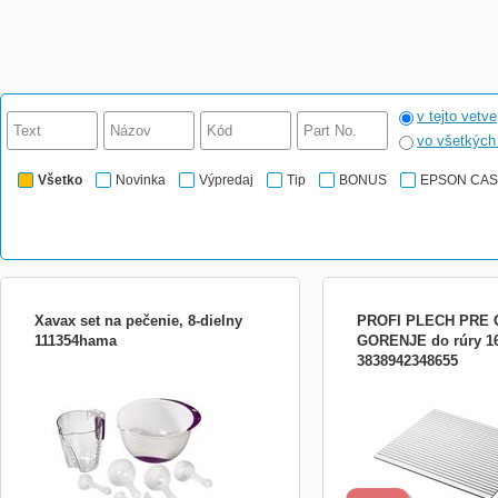
v tejto vetve
vo všetkýc
Všetko
Novinka
Výpredaj
Tip
BONUS
EPSON CA
Xavax set na pečenie, 8-dielny
PROFI PLECH PRE 
111354hama
GORENJE do rúry 1
3838942348655
- ideálny set na domáce pečenie -
Profi grilovacia platňa Go
praktický gumený kruh trendovej farby na
postará o vaše príjemné ch
spodnej strane misky pre stabilitu na
perfektne pripravenom gri
pracovnej ploche - odmerka s gumenou
ktorým budete môcť poteš
rukoväťou pre bezpečné a pohodlné
rodinu. Grilovacia platňa 
držanie - keď set nepoužívate, môžete ho
prípravu jedál v sporáku 
jednoducho a úsporne uložiť
jej nepriľnavému po