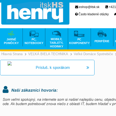
eshop@itsk.sk
+421
Často kladené otázky
MOBILY,
JARNÉ
PC,
PC
PERIFÉRIE
TABLETY,
POMÔCKY
NOTEBOOKY
KOMPONENTY
HODINKY
Hlavná Strana
VEĽKÁ BIELA TECHNIKA
Veľké Domáce Spotrebiče
>
>
Prísluš. k sporákom