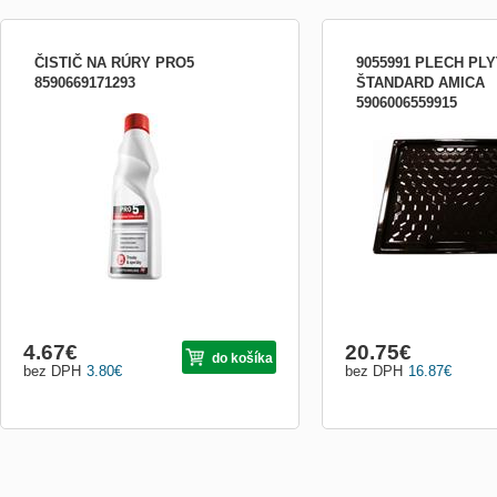
ČISTIČ NA RÚRY PRO5
9055991 PLECH PL
8590669171293
ŠTANDARD AMICA
5906006559915
Čistič na rúry a šporáky Čistiaci
PLECH PLYTKÝ ŠTAND
prostriedok na rúry, šporáky, grily, rošty a
plechy účinne a spoľahlivo rozpúšťa
mastnotu a odstraňuje pripálené časti
Obsahuje nano častice, ktoré vytvárajú na
povrchu ochranný film proti usadzovaniu
nových nečistôt Bale
4.67
€
20.75
€
do košíka
bez DPH
3.80
€
bez DPH
16.87
€