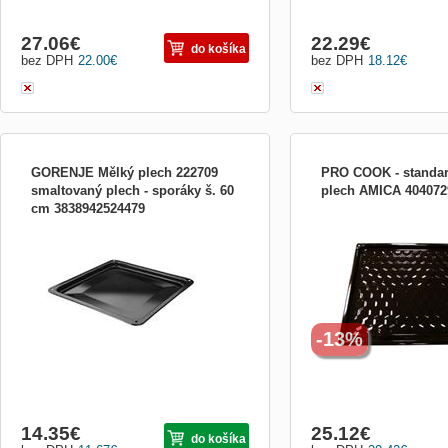
27.06
€
22.29
€
do košíka
bez DPH
22.00
€
bez DPH
18.12
€
GORENJE Mělký plech 222709
PRO COOK - standar
smaltovaný plech - sporáky š. 60
plech AMICA 404072
cm 3838942524479
smaltovaný plech - sporáky š. 60 cm
Hlboký plech PRO COOK
-13%
14.35
€
25.12
€
do košíka