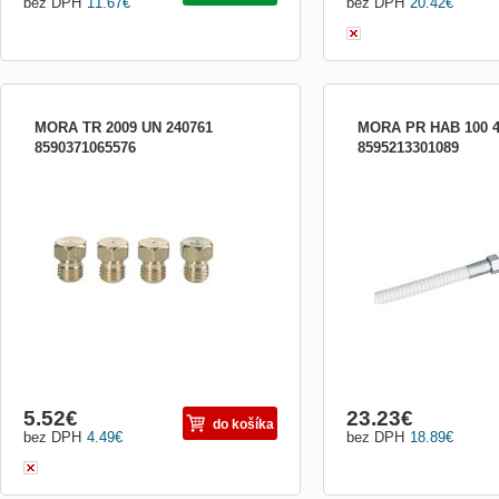
bez DPH
11.67
€
bez DPH
20.42
€
MORA TR 2009 UN 240761
MORA PR HAB 100 4
8590371065576
8595213301089
súprava trysiek na PB - univerzálna ku
bezpečnostná plynová prip
kombinovaným sporákom š. 50 cm -
m
modely 2009, okrem antikorových
modelov(240761)
5.52
€
23.23
€
do košíka
bez DPH
4.49
€
bez DPH
18.89
€