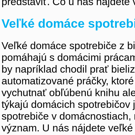
predstaviť. Čo u nás nájdete 
Veľké domáce spotreb
Veľké domáce spotrebiče z bie
pomáhajú s domácimi prácami 
by napríklad chodil prať biel
automatizované práčky, ktor
vychutnať obľúbenú knihu ale
týkajú domácich spotrebičov
spotrebiče v domácnostiach,
význam. U nás nájdete veľké