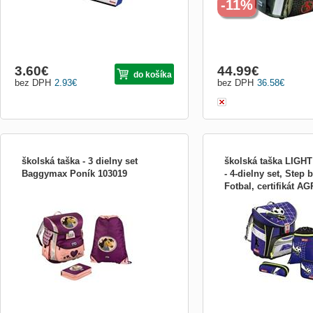
-11%
3.60
€
44.99
€
do košíka
bez DPH
2.93
€
bez DPH
36.58
€
školská taška - 3 dielny set
školská taška LIGHT
Baggymax Poník 103019
- 4-dielny set, Step 
Fotbal, certifikát A
- 3-dielny set obsahuje aktovku, peračník,
4-dielny set obsahuje akt
vrecko na úbor alebo prezuvky Aktovka: -
peračník, puzdro, vrecko 
mäkká polstrovaná chrbtová časť s
prezuvky Aktovka: - preh
vetracími drážkami - nastaviteľné
jednokomorová aktovka -
polstrované popruhy s reflexnou plochou
tvarovaná chrbtová časť
pre väčšiu bezpečnosť - vystužená
polstrovaním - ľahká konš
textilná rukoväť príjem
stabilný tvar aktovky - po