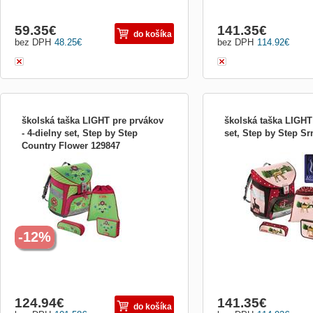
59.35
€
141.35
€
do košíka
bez DPH
48.25
€
bez DPH
114.92
€
školská taška LIGHT pre prvákov
školská taška LIGHT 
- 4-dielny set, Step by Step
set, Step by Step S
Country Flower 129847
4-dielny set obsahuje aktovku, naplnený
4-dielny set obsahuje akt
peračník, puzdro, vrecko na úbor alebo
peračník, puzdro, vrecko 
prezuvky Aktovka: - prehľadná
prezuvky Aktovka: - ergo
jednokomorová aktovka - ergonomicky
tvarovaná chrbtová časť
tvarovaná chrbtová časť s mäkkým
polstrovaním - ľahká konš
polstrovaním - ľahká konštrukcia drží
stabilný tvar aktovky - po
stabilný tvar aktovky - polstrovan
nastaviteľné popruhy na 
-12%
124.94
€
141.35
€
do košíka