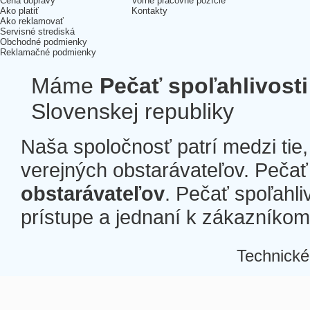
Cena dopravy
Voľné pracovné pozície
Ako platiť
Kontakty
Ako reklamovať
Servisné strediská
Obchodné podmienky
Reklamačné podmienky
Máme
Pečať spoľahlivosti
Slovenskej republiky
Naša spoločnosť patrí medzi tie
verejných obstarávateľov. Pečať 
obstarávateľov
. Pečať spoľahli
prístupe a jednaní k zákazníkom a
Technické
Â
Â
Â