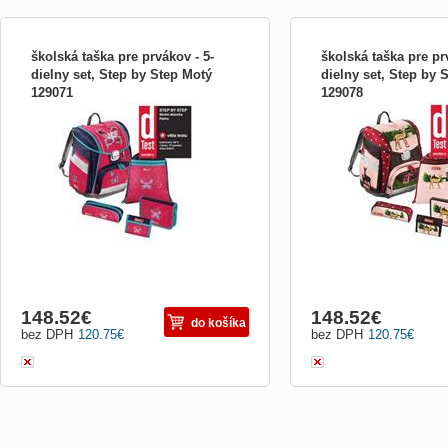
školská taška pre prvákov - 5-
školská taška pre pr
dielny set, Step by Step Motý
dielny set, Step by 
129071
129078
5-dielny set obsahuje aktovku, plný
5-dielny set obsahuje akt
peračník, puzdro na perá, peňaženku,
peračník, puzdro na perá
vrecko na prezuvky/úbor - Aktovka: -
vrecko na prezuvky/úbor -
Anatomic Air System - ergonomicky
Anatomic Air System - er
tvarovaná chrbtová časť - Mesh Back
tvarovaná chrbtová časť 
Coolin System – polstrovanie chrbtovej
Coolin System – polstrova
časti z príjemného priedušného m
časti z príjemného pried
148.52
€
148.52
€
do košíka
bez DPH
120.75
€
bez DPH
120.75
€