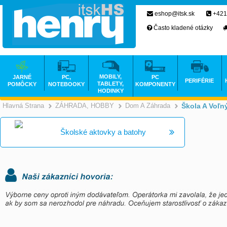
eshop@itsk.sk
+421
Často kladené otázky
MOBILY,
JARNÉ
PC,
PC
PERIFÉRIE
TABLETY,
POMÔCKY
NOTEBOOKY
KOMPONENTY
HODINKY
Hlavná Strana
ZÁHRADA, HOBBY
Dom A Záhrada
Škola A Voľn
>
>
Školské aktovky a batohy