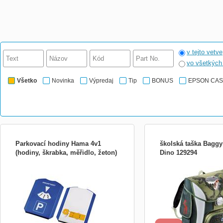
v tejto vetve
vo všetkýc
Všetko
Novinka
Výpredaj
Tip
BONUS
EPSON CA
Parkovací hodiny Hama 4v1
školská taška Bagg
(hodiny, škrabka, měřidlo, žeton)
Dino 129294
Multifunkční pomocník do auta plní 4 různé
- pohodlná a priestorná a
funkce: - parkovací kotouč pro označení
množstvom reflexných pr
doby příjezdu na parkoviště - škrabka na
bezpečnosť - mäkká pols
okna s gumovou stěrkou - měřidlo hloubky
časť z príjemného materiál
vzorku pneumatik - žeton do nákupního
polstrované popruhy s ref
vozíku - rozměry: 15,5 x 12 x 0,8 cm -
pre väčšiu bezpečnosť - te
materiál pl
kovová zámka