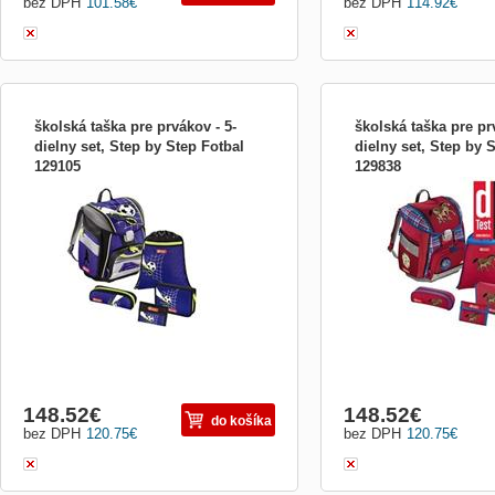
bez DPH
101.58
€
bez DPH
114.92
€
školská taška pre prvákov - 5-
školská taška pre pr
dielny set, Step by Step Fotbal
dielny set, Step by 
129105
129838
5-dielny set obsahuje aktovku, plný
5-dielny set obsahuje akt
peračník, puzdro na perá, peňaženku,
peračník, puzdro na perá
vrecko na prezuvky/úbor - Aktovka: -
vrecko na prezuvky/úbor -
prehľadná jednokomorová aktovka -
prehľadná jednokomorová
Anatomic Air System - ergonomicky
Anatomic Air System - er
tvarovaná chrbtová časť - Mesh Back
tvarovaná chrbtová časť 
Coolin System – polstrovanie chrbtov
Coolin System – polstrova
148.52
€
148.52
€
do košíka
bez DPH
120.75
€
bez DPH
120.75
€