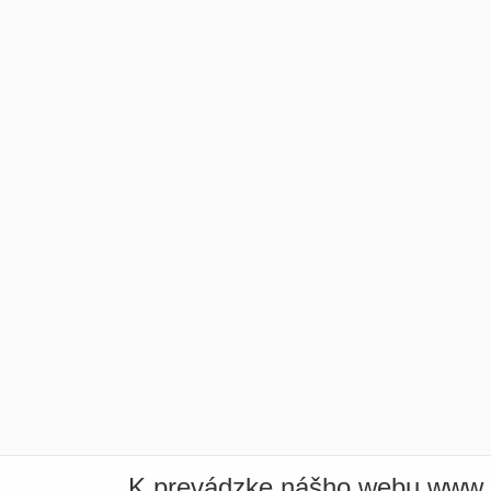
K prevádzke nášho webu www.i