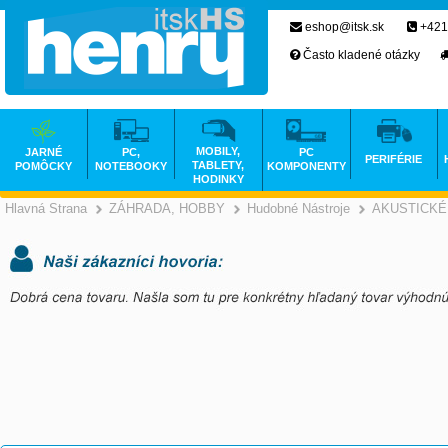
eshop@itsk.sk
+421
Často kladené otázky
MOBILY,
JARNÉ
PC,
PC
PERIFÉRIE
TABLETY,
POMÔCKY
NOTEBOOKY
KOMPONENTY
HODINKY
Hlavná Strana
ZÁHRADA, HOBBY
Hudobné Nástroje
AKUSTICKÉ
>
>