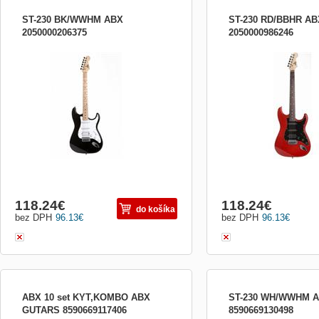
ST-230 BK/WWHM ABX
ST-230 RD/BBHR AB
2050000206375
2050000986246
Elektrická gitara typu Stratocaster
Elektrická gitara typu Str
Hmatník: palisander Snímače:
tela: červená, high gloss f
humbucker/single/single Mechanika:
pickguardu: čierna Farba
Chrome Diecast Potenciometre:
čierna Typ snímačov: 2x s
volume/tone/tone Farba: čierna, vysoký
humbacker Hmatník: pali
lesk, biely pickguard
Vykladanie krku: perleťo
mechanika: die-cast (odlia
118.24
€
118.24
€
do košíka
bez DPH
96.13
€
bez DPH
96.13
€
ABX 10 set KYT,KOMBO ABX
ST-230 WH/WWHM A
GUTARS 8590669117406
8590669130498