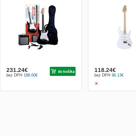
Sada elektrickej gitary a gitarového komba
Elektrická gitara typu Str
ABX 10 je kompletný gitarový set vhodný
tela: biela Farba pickguar
pre začínajúcich gitaristov. Ak nechcete
snímačov: biela Typ sníma
zháňať gitaru, kombo a ďalšie
1x humbacker Hmatník: ja
príslušenstvo zvlášť, v tomto sete kúpite
krku: čierne bodky, nylon
všetko dôležité naraz. Jednoducho
mechanika: die-cast (odlia
zapojíte a môžete hrať -
Hardware: chróm Po
231.24
€
118.24
€
do košíka
bez DPH
188.00
€
bez DPH
96.13
€