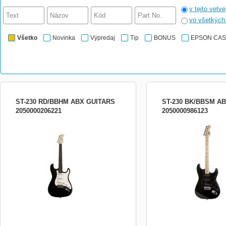
v tejto vetve
vo všetkýc
Všetko
Novinka
Výpredaj
Tip
BONUS
EPSON CA
ST-230 RD/BBHM ABX GUITARS
ST-230 BK/BBSM A
2050000206221
2050000986123
Elektrická gitara typu Stratocaster,
Elektrická gitara typu Str
hmatník: javor, červená, SSH
tela: čierna, high gloss fi
pickguardu: čierna Farba
čierna Typ snímačov: 3x s
javor Vykladanie krku: čie
Ladiaca mechanika: die-cas
olejová) Hardwar