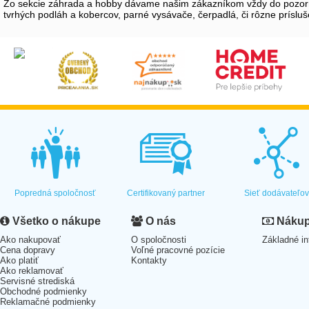
Zo sekcie záhrada a hobby dávame našim zákazníkom vždy do pozornost
tvrhých podláh a kobercov, parné vysávače, čerpadlá, či rôzne prísluše
Popredná spoločnosť
Certifikovaný partner
Sieť dodávateľo
Všetko o nákupe
O nás
Nákup 
Ako nakupovať
O spoločnosti
Základné in
Cena dopravy
Voľné pracovné pozície
Ako platiť
Kontakty
Ako reklamovať
Servisné strediská
Obchodné podmienky
Reklamačné podmienky