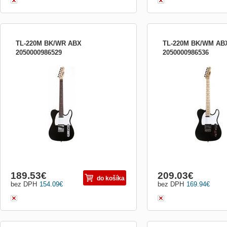
TL-220M BK/WR ABX
TL-220M BK/WM AB
2050000986529
2050000986536
Elektrická gitara typu Telecaster Farba
Elektrická gitara typu Tel
tela: čierna, high gloss finishing Farba
hmatník, farba čierna
pickguardu: biela Farba snímačov: čierna
a strieborná Typ snímačov: 2x single
Hmatník: palisander Vykladanie krku:
perleťové bodky, nylon Ladiaca
mechanika: die-cast (odliata
189.53
€
209.03
€
do košíka
bez DPH
154.09
€
bez DPH
169.94
€