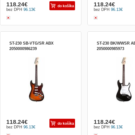
118.24
€
118.24
€
do košíka
bez DPH
96.13
€
bez DPH
96.13
€
ST-230 SB-VTG/SR ABX
ST-230 BK/WWSR A
2050000986239
2050000985973
Elektrická gitara typu Stratocaster,
Elektrická gitara typu Str
hmatník: palisander, vintage sunburst
tela: čierna, high gloss fi
pickguardu: biela Farba s
Typ snímačov: 3x single 
palisander Vykladanie krk
bodky Ladiaca mechanika:
(odliata, olejová) Hardwar
118.24
€
118.24
€
do košíka
bez DPH
96.13
€
bez DPH
96.13
€