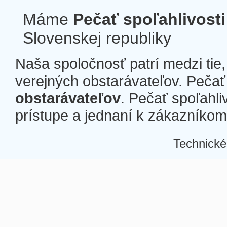
Máme
Pečať spoľahlivosti
Slovenskej republiky
Naša spoločnosť patrí medzi tie
verejných obstarávateľov. Pečať 
obstarávateľov
. Pečať spoľahli
prístupe a jednaní k zákazníkom a
Technické
Â
Â
Â