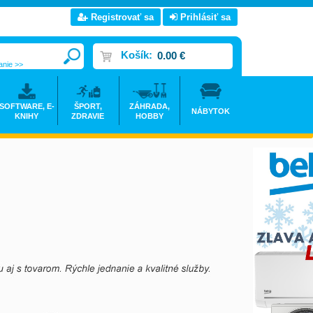
Registrovať sa
Prihlásiť sa
Košík:
0.00 €
anie >>
SOFTWARE, E-
ŠPORT,
ZÁHRADA,
NÁBYTOK
KNIHY
ZDRAVIE
HOBBY