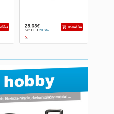
Obrázkami
Výpis
25.63
€
košíka
do košíka
bez DPH
20.84
€