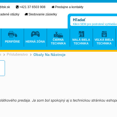
itsk.sk
+421 37 6503 908
Predajne a kontakty
ladené otázky
Sledovanie zásielky
Klikni SEM pre podrobné vyhľadáv
ČIERNA
MALÁ BIELA
VEĽKÁ BIELA
PERIFÉRIE
HERNÁ ZÓNA
TECHNIKA
TECHNIKA
TECHNIKA
e
Príslušenstvo
Obaly Na Nástroje
>
>
>