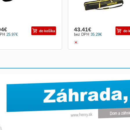
94
€
43.41
€
do košíka
do 
DPH
25.97
€
bez DPH
35.29
€