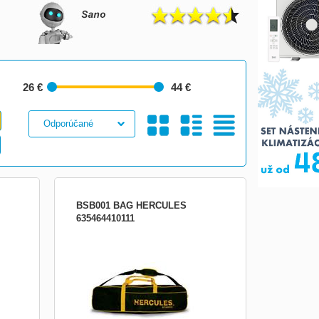
26 €
44 €
Galéria
S
Tabuľkový
BSB001 BAG HERCULES
635464410111
ónu a
Pevné puzdro na stojany Hercules Určené
pre stojany BS301B, BS311B, BS408B a
40 x
BS418B Je možné ho použiť aj na stojany
DS520B, DS561B, DS538B, DS537B,
DS535B DS536B Oddelené priehradky
Polstrované dno Rozmery: 850 x 130 x
210 mm Nosnosť: 20 kg Farba: čierno