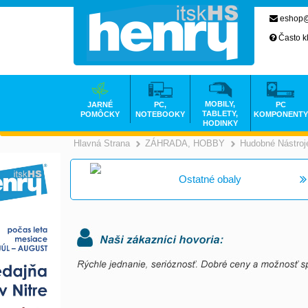
eshop@
Často k
MOBILY,
JARNÉ
PC,
PC
TABLETY,
POMÔCKY
NOTEBOOKY
KOMPONENTY
HODINKY
Hlavná Strana
ZÁHRADA, HOBBY
Hudobné Nástroj
>
Ostatné obaly