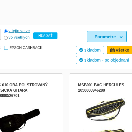
v tejto vetve
HĽADAŤ
Parametre
vo všetkých
S
EPSON CASHBACK
skladom
všetko
skladom - po objednaní
 010 OBA POLSTROVANÝ
MSB001 BAG HERCULES
SICKÁ GITARA
2050000946288
0000526701
o na klasickú gitaru, polstrované
Puzdro na stojany Hercules k mikrof
reproduktoru Držadlo a popruh
Rozšíriteľná konštrukcia Rozmery 12
180 - 240 x 150 mm Nosnosť 45 kg
Černo-žltá farba