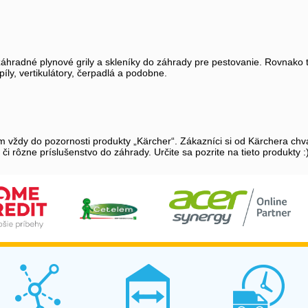
záhradné plynové grily a skleníky do záhrady pre pestovanie. Rovnako t
íly, vertikulátory, čerpadlá a podobne.
ždy do pozornosti produkty „Kärcher“. Zákazníci si od Kärchera chvál
i rôzne príslušenstvo do záhrady. Určite sa pozrite na tieto produkty :