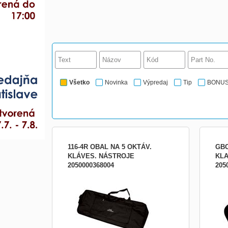
Všetko
Novinka
Výpredaj
Tip
BONU
116-4R OBAL NA 5 OKTÁV.
GBC
KLÁVES. NÁSTROJE
KLA
2050000368004
205
Obal na klávesy, rozmery 101 x 43 x 16
Puzdr
cm