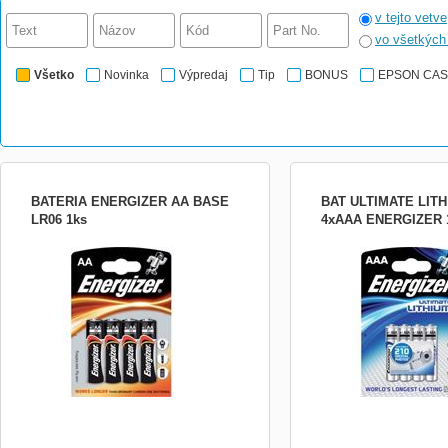
v tejto vetve
vo všetkýc
Všetko
Novinka
Výpredaj
Tip
BONUS
EPSON CA
BATERIA ENERGIZER AA BASE
BAT ULTIMATE LITH
LR06 1ks
4xAAA ENERGIZER 
Alkalické batérie, AA (LR6), balenie 4 ks
Lítiové batérie Ultimate, 
balenie 4 ks