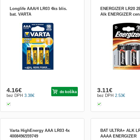
Longlife AAA/4 LR03 4ks blis.
ENERGIZER LR20 2
bat. VARTA
Alk ENERGIZER cena
Alkalická batéria AAA (LR03), pre prístroje
Alkalické batérie, veľký 
s nižšou a konštantnou spotrebou energie
(LR20), balenie 2 ks
4.16
€
3.11
€
do košíka
bez DPH
3.38
€
bez DPH
2.53
€
Varta HighEnergy AAA LR03 4x
BAT ULTRA+ ALK LR
4008496559749
AAAA ENERGIZER