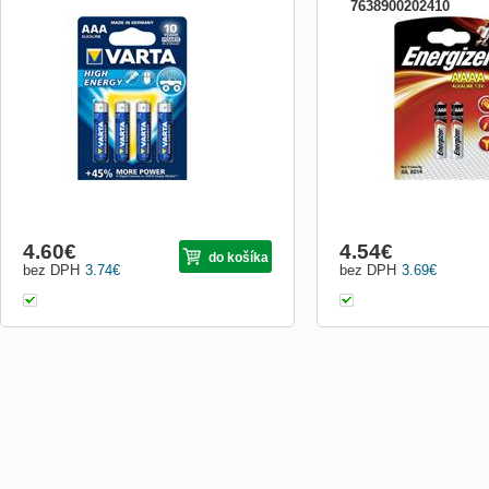
7638900202410
Alkalická batéria AAA (LR03), pre prístroje
Alkalické batérie, AAAA (
s vysokou spotrebou energie
2 ks
4.60
€
4.54
€
do košíka
bez DPH
3.74
€
bez DPH
3.69
€