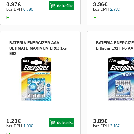
0.97
€
3.36
€
do košíka
bez DPH
0.79
€
bez DPH
2.73
€
BATERIA ENERGIZER AAA
BATERIA ENERGIZE
ULTIMATE MAXIMUM LR03 1ks
Lithium L91 FR6 AA
E92
Alkalické batérie Maximum, AAA (LR03),
Lítiové batérie AA,
balenie 4 ks/1ks
1.23
€
3.89
€
do košíka
bez DPH
1.00
€
bez DPH
3.16
€