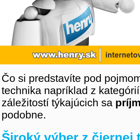
Čo si predstavíte pod pojmom
technika napríklad z kategóri
záležitostí týkajúcich sa
príj
podobne.
Široký výber z čiernej