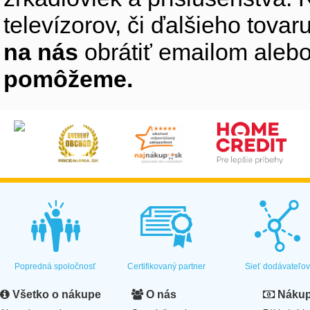
televízorov, či ďalšieho tovaru
na nás
obrátiť emailom alebo
pomôžeme.
Popredná spoločnosť
Certifikovaný partner
Sieť dodávateľo
Všetko o nákupe
O nás
Nákup 