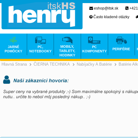
eshop@itsk.sk
+421
Často kladené otázky
MOBILY,
JARNÉ
PC,
PC
PERIFÉRIE
TABLETY,
POMÔCKY
NOTEBOOKY
KOMPONENTY
HODINKY
Hlavná Strana
ČIERNA TECHNIKA
Nabíjačky A Batérie
Batérie Alk
>
>