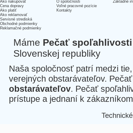
Ako nakupovať
O spoločnosti
Základné in
Cena dopravy
Voľné pracovné pozície
Ako platiť
Kontakty
Ako reklamovať
Servisné strediská
Obchodné podmienky
Reklamačné podmienky
Máme
Pečať spoľahlivosti
Slovenskej republiky
Naša spoločnosť patrí medzi tie
verejných obstarávateľov. Pečať 
obstarávateľov
. Pečať spoľahli
prístupe a jednaní k zákazníkom a
Technické
Â
Â
Â