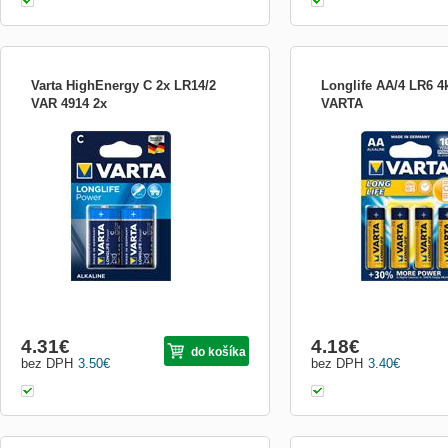
Varta HighEnergy C 2x LR14/2
Longlife AA/4 LR6 4k
VAR 4914 2x
VARTA
2x 1.5V alkalické batérie rozmeru C
Alkalická batéria AA (LR6),
nižšou a konštantnou spo
4.31
€
4.18
€
do košíka
bez DPH
3.50
€
bez DPH
3.40
€