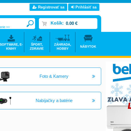
Registrovať sa
Prihlásiť sa
Košík:
0.00 €
anie >>
SOFTWARE, E-
ŠPORT,
ZÁHRADA,
NÁBYTOK
KNIHY
ZDRAVIE
HOBBY
Foto & Kamery
Nabíjačky a batérie