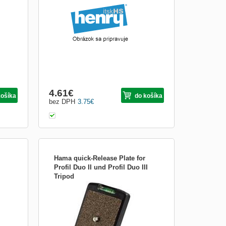
ot; -
závitu: 8 mm - vnútorný závit: 3/8&quot; -
ast/
vonkajší závit: 1/4&quot; - materiál: kov -
s
balenie: 5 ks - predavane po 1ks
Obrázkami
Výpis
4.61
€
košíka
do košíka
bez DPH
3.75
€
Hama quick-Release Plate for
Profil Duo II und Profil Duo III
Tripod
Spojka DATACOM UTP cat.5e RJ45
křížená Zrcadlově křížená spojka cat.5e
pro spojení dvou kabelů s RJ45(8p8c)
konektory. ZÁKLADNÍ SPECIFIKACE
Koncovka 1: RJ45 (F) - 8p8c Koncovka 2:
RJ45 (F) - 8p8c Barva: bílá