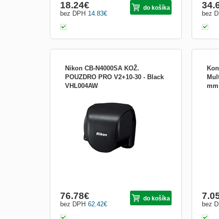
18.24
€
34.
do košíka
bez DPH
14.83
€
bez 
Nikon CB-N4000SA KOŽ.
Kon
POUZDRO PRO V2+10-30 - Black
Mult
VHL004AW
mm
Kožené pouzdro pro tělo fotoaparátu Nikon
Konve
1 V2. Chrání fotoaparát před prachem a
antén
vlhkostí v době, kdy se nepoužívá.
LNB 
Obsahuje logo systému Nikon 1 a je
para
dostupné v množství barevných
pásma
provedení.
76.78
€
7.0
do košíka
bez DPH
62.42
€
bez 