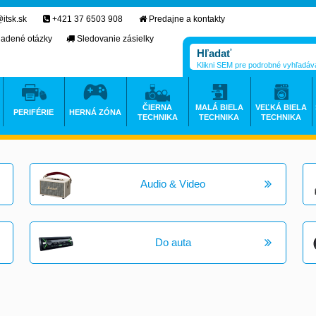
itsk.sk
+421 37 6503 908
Predajne a kontakty
ladené otázky
Sledovanie zásielky
Klikni SEM pre podrobné vyhľadáv
ČIERNA
MALÁ BIELA
VEĽKÁ BIELA
PERIFÉRIE
HERNÁ ZÓNA
TECHNIKA
TECHNIKA
TECHNIKA
Audio & Video
Do auta