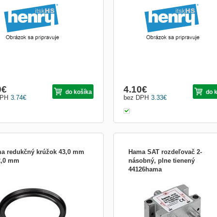
kúšali vône California Scents tak s
závitu: 11 mm - vnútorný závit: 1/4&qu
 višňe by ste mali začať.
vonkajší závit: 1/4&quot; - materiál: pl
kov - balenie: 5 ks - predavane po 1k
0
€
4.10
€
do košíka
do 
DPH
3.74
€
bez DPH
3.33
€
a redukčný krúžok 43,0 mm
Hama SAT rozdeľovač 2-
2,0 mm
násobný, plne tienený
44126hama
 redukčný krúžok 43,0 mm > 52,0