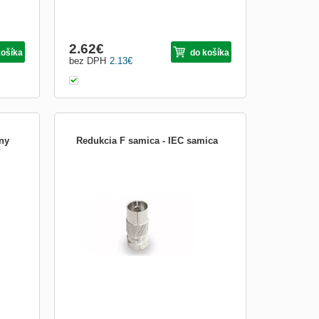
2.62
€
košíka
do košíka
bez DPH
2.13
€
ny
Redukcia F samica - IEC samica
re
F redukcia F samica / IEC samica
USB
nie,
MI