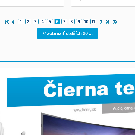
1
2
3
4
5
6
7
8
9
10
11
zobraziť ďalších 20 ...