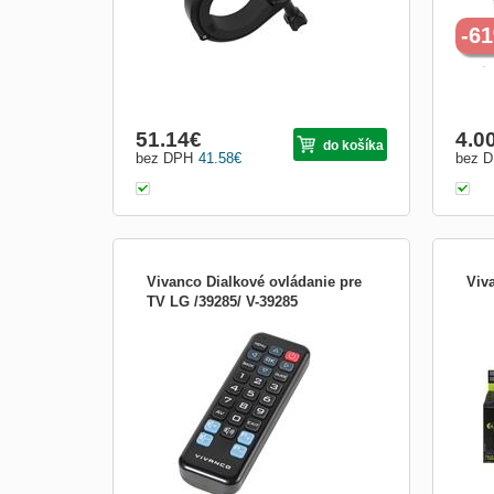
-6
51.14
€
4.0
do košíka
bez DPH
41.58
€
bez 
Vivanco Dialkové ovládanie pre
Viv
TV LG /39285/ V-39285
- Zapper kompaktné diaľkové ovládanie
Frek
pre TV značky LG - Len základné
Citl
veľké tlačidlá pre najčastejšie užívané
funkcie TV. Veľmi jednoduché ovládanie.
- Okamžite pripravené pre použitie. -
Nie je potrebné programovanie. -
Kompatibi...