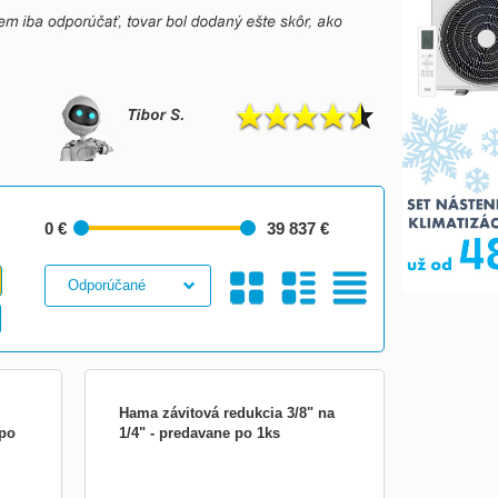
0 €
39 837 €
Galéria
S
Tabuľkový
Hama závitová redukcia 3/8" na
 po
1/4" - predavane po 1ks
- pre upevnenie fotografického
žiaku
príslušenstva (napr. lišty na blesk, držiaku
ka
blesku apod.) - priemer: 25 mm - dĺžka