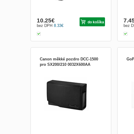
10.25
€
7.4
do košíka
bez DPH
8.33
€
bez 
Canon měkké pozdro DCC-1500
GoP
pro SX200/210 0032X600AA
Canon DCC-1500 pouzdro měkké pro
Objí
PowerShot SX210
rámy
Perfe
rúry 
chla
čo j
balen