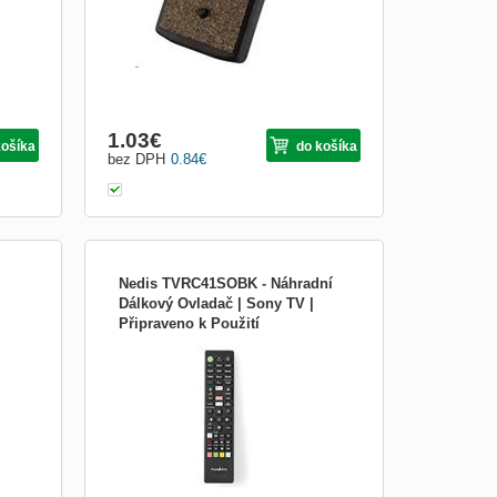
1.03
€
košíka
do košíka
bez DPH
0.84
€
Nedis TVRC41SOBK - Náhradní
Dálkový Ovladač | Sony TV |
Připraveno k Použití
ovým
Náhradní Dálkový ovladač pro TV SONY
Předprogamovaný, připravený k použití.
Velká databáze kódů nahradí všechny
funkce původního ovladače. Kompatibilní
se všemi televizory značky SONY
vyrobených po roce 2012. Baterie 2x AAA