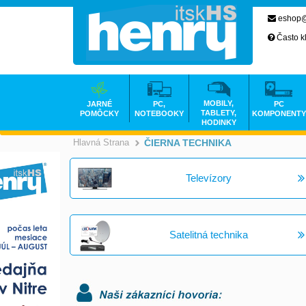
eshop@
Často k
MOBILY,
JARNÉ
PC,
PC
TABLETY,
POMÔCKY
NOTEBOOKY
KOMPONENTY
HODINKY
Hlavná Strana
ČIERNA TECHNIKA
>
Televízory
Satelitná technika