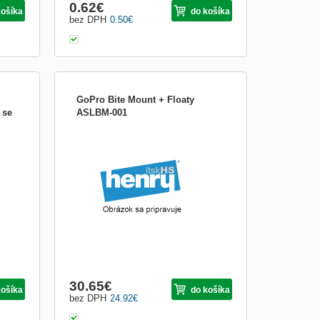
0.62
€
košíka
do košíka
bez DPH
0.50
€
GoPro Bite Mount + Floaty
 se
ASLBM-001
Tento ohybný krk poskytuje univerzálny
uhol nastavenia, uchytenia kamery GoPro
čky
pre ľahké zachytenie širokej škály
pohľadov. Skombinujte ju s akýmkoľvek
eré
GoPro základným držiakom, ktorý je
vybavený rýchloupínacou spojkou,
vrátane Suction Cup, Jaws, Curve...
30.65
€
košíka
do košíka
bez DPH
24.92
€