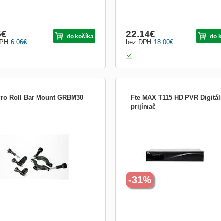
5
€
22.14
€
do košíka
do 
DPH
6.06
€
bez DPH
18.00
€
ro Roll Bar Mount GRBM30
Fte MAX T115 HD PVR Digitál
prijímač
mka pre uchytenie kamery na rúrky /
Digitálny terestriálny HDTV prijímač p
 od 3,5 cm - 6,35 cm priemeru.
voľne programy. MPEG-2, MPEG-4, 
ktný pre uchytenie na riadítka, rámy,
PVR, Time Shift, MP3, JPEG prehráva
na sedadlách bicyklov, nárazníky,
MPEG Video Player, Automatické a
diče vagónov alebo čokoľvek iného,
manuálne vyhľadávanie kanálov,
e v priemere uvedenom vyššie. V
viacjazyčné OSD menu, teletext, HD
í je 3-smerný o...
výstup, 1 x scart konektor, SPDIF, Le
-31%