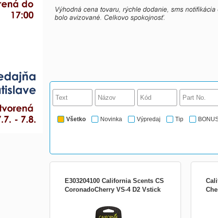
Všetko
Novinka
Výpredaj
Tip
BONU
E303204100 California Scents CS
Cal
CoronadoCherry VS-4 D2 Vstick
Che
Popis produktu Vonné tyčinky California
Najob
Scents Vent stick Coronado Cherry s
produ
vôňou čerešne, vhodné na pripevnenie do
voňať