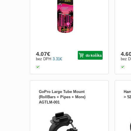
akéhokoľvek ventilačného vývodu.
nevys
Zabezpečia dlhotrvajúcu vôňu po dobu 30
vôňou
dní. Vône možno rôzne kombinovať a
vytvoriť si vlastnú j
4.07
€
4.6
do košíka
bez DPH
3.31
€
bez 
GoPro Large Tube Mount
Ham
(RollBars + Pipes + More)
> 5
AGTLM-001
Připojte kameru GoPro k rámům,
Hama
zábradlím atd. nebo jakýmkoliv trubkám od
mm
3.5 do 6.35cm v průměru. Odklápěcí,
neskluzový design je perfektní pro
uchycení ke střešním nosičům atd.
Integrovaná základna se otáčí o 360°,
umožní tak zaznamenávat záběry z jak...