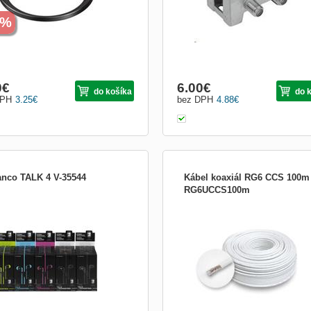
1%
0
€
6.00
€
do košíka
do 
DPH
3.25
€
bez DPH
4.88
€
anco TALK 4 V-35544
Kábel koaxiál RG6 CCS 100m
RG6UCCS100m
venčný rozsah: 20 - 20.000 Hz
koaxiálny kábel s pomedenným oceľ
ivosť: 102dB Impedancia: 32 Ohmov
jadrom, penové dielektrikum.