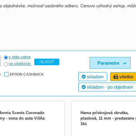
v tejto vetve
HĽADAŤ
Parametre
vo všetkých
S
EPSON CASHBACK
skladom
všetko
skladom - po objednaní
ifornia Scents Coronado
Hama prístrojová skrutka,
rry - vona do auta Višňa
plastová, 11 mm - predavane
1ks
ľúbenejšia a najintenzívnejšia vôňa z
- pre upevnenie fotografického
kcie California Scents, ktorá vydrží
príslušenstva (napr. lišty na blesk, dr
 ďaleko cez 60 dní. Ak ste ešte nikdy
blesku apod. ) - priemer: 30 mm - dĺž