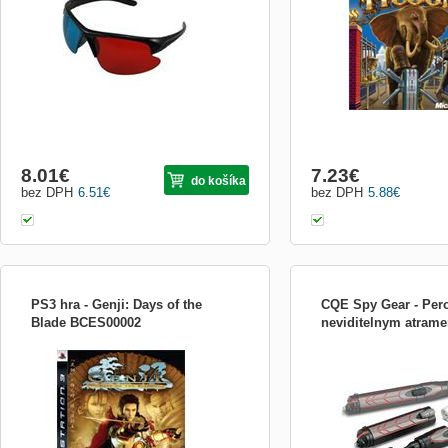
fotografií můžete použít freeware Anaglyph
Maker.
8.01
€
7.23
€
do košíka
bez DPH
6.51
€
bez DPH
5.88
€
PS3 hra - Genji: Days of the
CQE Spy Gear - Per
Blade BCES00002
neviditelnym atram
Genji: Days of the Blade Hra pre
Výbava pre spióna: Pero s
Playstation 3 Genji : Days of The Blade.
atramentom od Spy-Gear
Pokračovanie mierne nedocenenej PS2
akcie Genji, ktorá sa odohráva tri roky po
konci pôvodnej hry. Opäť pôjde o akčnú
adventúru zasiahnutú do nádherných
miest feudálneho Japonska,