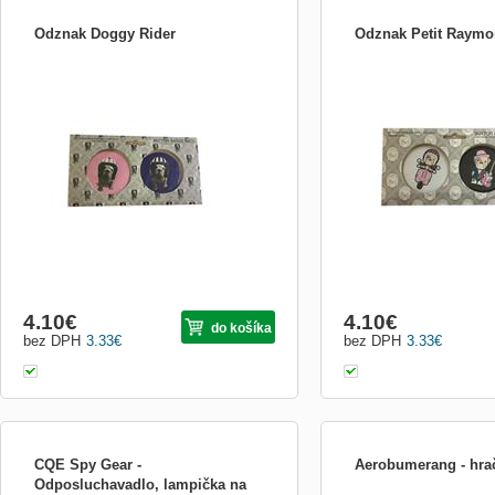
Odznak Doggy Rider
Odznak Petit Raym
Odznak Doggy Rider 2ks - 4cm
Odznak Petit Raymond 2k
4.10
€
4.10
€
do košíka
bez DPH
3.33
€
bez DPH
3.33
€
CQE Spy Gear -
Aerobumerang - hra
Odposluchavadlo, lampička na