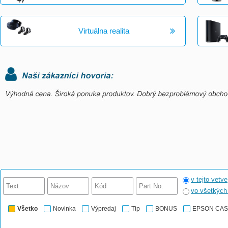
Virtuálna realita
v tejto vetve
vo všetkýc
Všetko
Novinka
Výpredaj
Tip
BONUS
EPSON CA