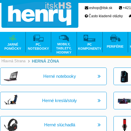
eshop@itsk.sk
+421
Často kladené otázky
MOBILY,
JARNÉ
PC,
PC
PERIFÉRIE
TABLETY,
POMÔCKY
NOTEBOOKY
KOMPONENTY
HODINKY
Hlavná Strana
HERNÁ ZÓNA
>
Herné notebooky
Herné kreslá/stoly
Herné slúchadlá