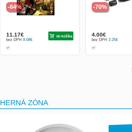
-64%
-70%
11.17
€
4.00
€
do košíka
bez DPH
9.08
€
bez DPH
3.25
€
HERNÁ ZÓNA