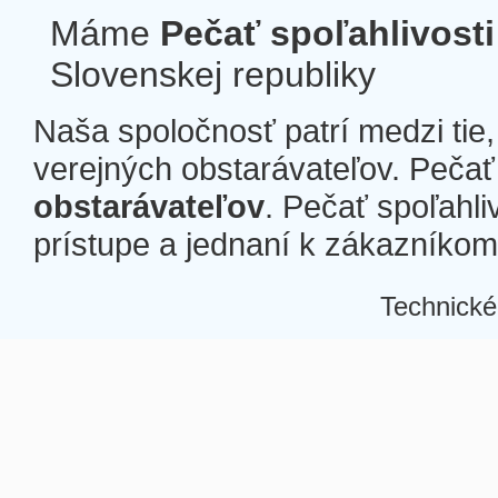
Máme
Pečať spoľahlivosti
Slovenskej republiky
Naša spoločnosť patrí medzi tie
verejných obstarávateľov. Pečať 
obstarávateľov
. Pečať spoľahli
prístupe a jednaní k zákazníkom a
Technické
Â
Â
Â