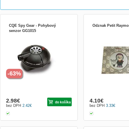
CQE Spy Gear - Pohybový
Odznak Petit Raym
senzor GG1015
Pohybový senzor Nastavte si pohybový
Odznak Petit Raymond 1k
senzor do Vašeho pokoje a v okamžiku
přerušení neviditelného paprsku se
rozezní alarm! POUŽITÍ ALARMU •
Umístěte alarm vedle dveří nebo do
chodby, tak aby neviditelný paprsek
křižoval cestu. Alarm je citlivý na svět
-63%
2.98
€
4.10
€
do košíka
bez DPH
2.42
€
bez DPH
3.33
€