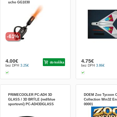
ucho GG1030
Výbava pre špiona: Odposluchavadlo,
Hračka pro malé i velké - 
lampička na ucho
odreagování pro tatínka i 
Vám dětské letadélko z P
chová jako bumerang. Po
gumy letadélko vystřelite 
návodu a ono se Vám po o
oblouku vrátí zpět
-61%
4.00
€
4.75
€
do košíka
bez DPH
3.25
€
bez DPH
3.86
€
PRIMECOOLER PC-AD4 3D
DOEM Zoo Tycoon C
GLASS / 3D BRÝLE (red/blue
Collection Win32 En
sportovní) PC-AD43DGLASS
00001
Speciální plastové 3D brýle v
černo/modrém sportovním provedení. Pro
tvorbu 3D obrázků například ze svých