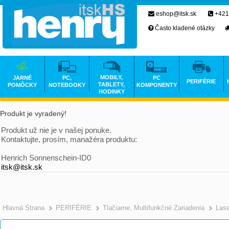
eshop@itsk.sk
+421
Často kladené otázky
MOBILY,
JARNÉ
PC,
PC
PERIFÉRIE
TABLETY,
POMÔCKY
NOTEBOOKY
KOMPONENTY
HODINKY
Produkt je vyradený!
Produkt už nie je v našej ponuke.
Kontaktujte, prosím, manažéra produktu:
Henrich Sonnenschein-ID0
itsk@itsk.sk
Hlavná Strana
PERIFÉRIE
Tlačiarne, Multifunkčné Zariadenia
Las