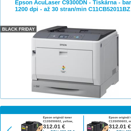
>
>
Epson AcuLaser C9300DN - Tiskárna - barv
1200 dpi - až 30 stran/min C11CB52011BZ
BLACK FRIDAY
Epson originál toner
Epson originál 
C13S050602, yellow,
C13S050603, m
7500str., Epson Aculaser
312.01
€
7500str., Epso
312.01
C9300N
C9300N