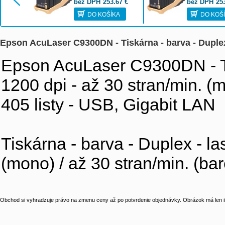
bez DPH
253.67
€
bez DPH
25
DO KOŠÍKA
DO KOŠ
Epson AcuLaser C9300DN - Tiskárna - barva - Duplex
Epson AcuLaser C9300DN - Tis
1200 dpi - až 30 stran/min. (m
405 listy - USB, Gigabit LAN
Tiskárna - barva - Duplex - la
(mono) / až 30 stran/min. (bar
Obchod si vyhradzuje právo na zmenu ceny až po potvrdenie objednávky. Obrázok má len il