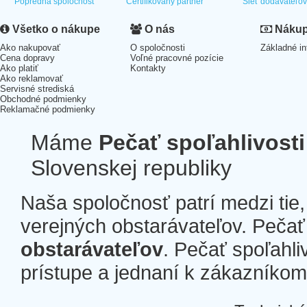
Popredná spoločnosť
Certifikovaný partner
Sieť dodávateľo
Všetko o nákupe
O nás
Nákup 
Ako nakupovať
O spoločnosti
Základné in
Cena dopravy
Voľné pracovné pozície
Ako platiť
Kontakty
Ako reklamovať
Servisné strediská
Obchodné podmienky
Reklamačné podmienky
Máme
Pečať spoľahlivosti
Slovenskej republiky
Naša spoločnosť patrí medzi tie
verejných obstarávateľov. Pečať 
obstarávateľov
. Pečať spoľahli
prístupe a jednaní k zákazníkom a