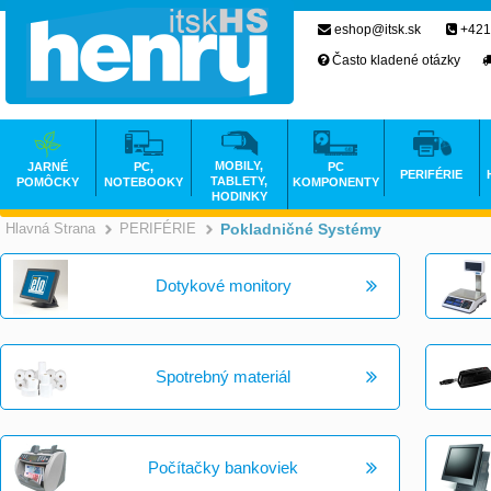
eshop@itsk.sk
+421
Často kladené otázky
MOBILY,
JARNÉ
PC,
PC
PERIFÉRIE
TABLETY,
POMÔCKY
NOTEBOOKY
KOMPONENTY
HODINKY
Hlavná Strana
PERIFÉRIE
Pokladničné Systémy
>
>
Dotykové monitory
Spotrebný materiál
Počítačky bankoviek