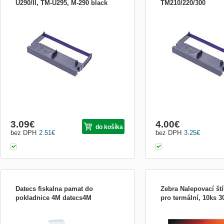
U290/II, TM-U295, M-290 black
TM210/220/300
Obrázek je pouze ilustrační.
Obrázek je pouze ilustrač
3.09
€
4.00
€
do košíka
bez DPH
2.51
€
bez DPH
3.25
€
Datecs fiskalna pamat do
Zebra Nalepovací ští
pokladnice 4M datecs4M
pro termální, 10ks 3
REGISTRACNA POKLADNA Datecs DP-
Druh nálepiek:Papier
50