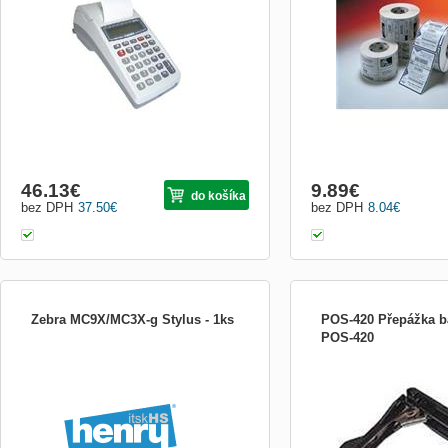
46.13
€
9.89
€
do košíka
bez DPH
37.50
€
bez DPH
8.04
€
Zebra MC9X/MC3X-g Stylus - 1ks
POS-420 Přepážka b
POS-420
Zebra MC9X/MC3X-g Stylus - 1ks
POS-420 Přepážka mezi 
vložky Obrázek neodpoví