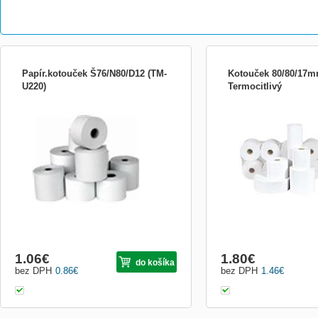
Papír.kotouček Š76/N80/D12 (TM-
Kotouček 80/80/17
U220)
Termocitlivý
1 karton = 30 kotoučků, 1 paleta = 60
Termocitlivý kotúčik, šír
kartonů pro TM-U220 šíře = 76 návin = 80
80 mm, návin 79 m, dutin
dutinka = 12 Nejvhodnějším prostředím
pro skladování papíru je tmavá místnost s
relativní vlhkostí vzduchu kolem 50% a
teplotou okolo 23°C. Záznamy musí být
uchovány za těch...
1.06
€
1.80
€
do košíka
bez DPH
0.86
€
bez DPH
1.46
€