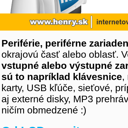
Periférie, periférne zariaden
okrajovú časť alebo oblasť. V
vstupné alebo výstupné za
sú to napríklad klávesnice
,
karty, USB kľúče, sieťové, p
aj externé disky, MP3 prehr
ničím obmedzené :)