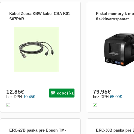
Kábel Zebra KBW kabel CBA-K01-
Fiskal memory k m
S07PAR
fiskkitvarospamat
Komunikační KBW kabel v délce 2 metry je
Fiskal memory k modulu
určený pro čtečky čárového kódu
Motorola.
12.85
€
79.95
€
do košíka
bez DPH
10.45
€
bez DPH
65.00
€
ERC-27B paska pre Epson TM-
ERC-38B paska pre 