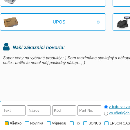
UPOS
v tejto vetve
vo všetkýc
Všetko
Novinka
Výpredaj
Tip
BONUS
EPSON CA