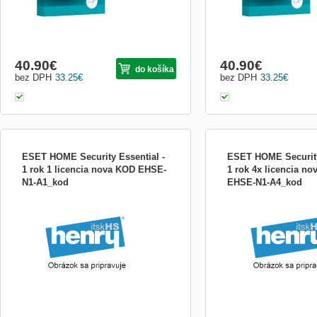
40.90
€
40.90
€
do košíka
bez DPH
33.25
€
bez DPH
33.25
€
ESET HOME Security Essential -
ESET HOME Security
1 rok 1 licencia nova KOD EHSE-
1 rok 4x licencia n
N1-A1_kod
EHSE-N1-A4_kod