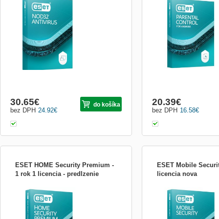
Antivirus&quot; je základným
navrhnutý tak, aby pomáh
bezpečnostným riešením, ktoré poskytuje
chrániť svoje deti online a
ochranu pre jedno zariadenie. Tento balík
mali bezpečnú a pozitívnu
je navrhnutý tak, aby poskytoval
používaní internetu. Tento
spoľahlivú ochranu pred škodlivým
poskytuje rôzne funkcie a 
softvérom a online hrozbami. Produkt
pomáhajú rodičom monito
zahŕňa nasledovné funkcie
30.65
€
20.39
€
do košíka
bez DPH
24.92
€
bez DPH
16.58
€
ESET HOME Security Premium -
ESET Mobile Security
1 rok 1 licencia - predlzenie
licencia nova
ESET HOME Security Premium
ESET Mobile Security ES
Komplexná Ochrana pre Digitálny Život
Security pre Windows Mob
ESET HOME Security Premium poskytuje
poskytuje ochranu proti š
rozšírenú ochranu pre váš digitálny život
programom a nevyžiada
na PC, macOS, smartfónoch alebo
správam. Navyše ponúka