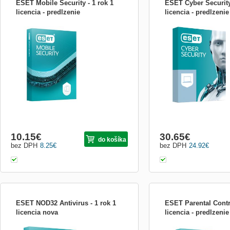
ESET Mobile Security - 1 rok 1
ESET Cyber Security 
licencia - predlzenie
licencia - predlzenie
ESET Mobile Security ESET Mobile
ESET Cyber Security je ry
Security pre Windows Mobile a Symbian
ochrana pro Mac. Program
poskytuje ochranu proti škodlivým
ohledem na nízké systém
programom a nevyžiadaným SMS aj MMS
jednoduché ovládání a kval
správam. Navyše ponúka používateľom
škodlivého kódu, která sp
tieto hlavné výhody: * Ochrana proti
bezpečnostní standardy.
krádeži (Anti-Theft) - ak dôjde k
osobních dat před krádeží
10.15
€
30.65
€
do košíka
bez DPH
8.25
€
bez DPH
24.92
€
ESET NOD32 Antivirus - 1 rok 1
ESET Parental Contro
licencia nova
licencia - predlzenie
Produkt &quot;ESET NOD32
Produkt ESET Parental Con