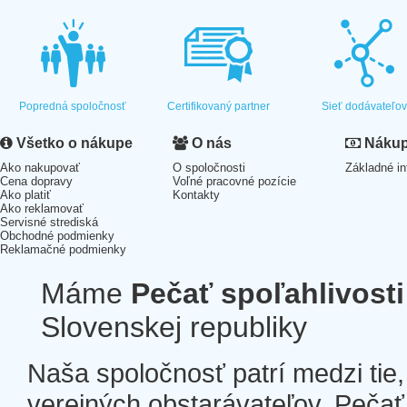
Popredná spoločnosť
Certifikovaný partner
Sieť dodávateľo
Všetko o nákupe
O nás
Nákup 
Ako nakupovať
O spoločnosti
Základné in
Cena dopravy
Voľné pracovné pozície
Ako platiť
Kontakty
Ako reklamovať
Servisné strediská
Obchodné podmienky
Reklamačné podmienky
Máme
Pečať spoľahlivosti
Slovenskej republiky
Naša spoločnosť patrí medzi tie
verejných obstarávateľov. Pečať 