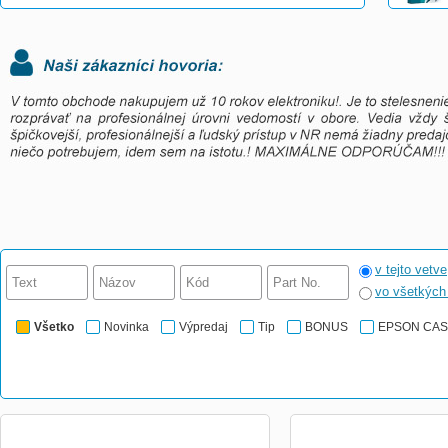
v tejto vetve
vo všetkýc
Všetko
Novinka
Výpredaj
Tip
BONUS
EPSON CA