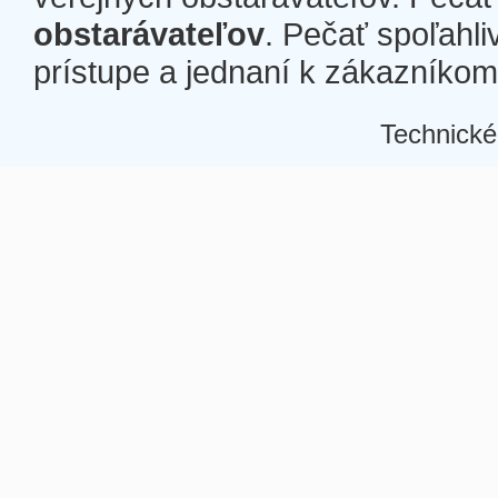
obstarávateľov
. Pečať spoľahli
prístupe a jednaní k zákazníkom a
Technické
Â
Â
Â