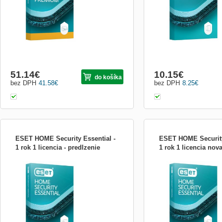
tabletoch, pridávajúc pokročilé funkcie k
tieto hlavné výhody: * Och
základnej ochrane. Hlavné Funkcie
krádeži (Anti-Theft) - ak d
51.14
€
10.15
€
do košíka
bez DPH
41.58
€
bez DPH
8.25
€
ESET HOME Security Essential -
ESET HOME Security
1 rok 1 licencia - predlzenie
1 rok 1 licencia nov
ESET HOME Security Essential
ESET HOME Security Esse
Komplexná Ochrana pre Digitálny Život
Komplexná Ochrana pre Di
ESET HOME Security Essential je
ESET HOME Security Esse
navrhnutý tak, aby poskytoval komplexnú
navrhnutý tak, aby posky
ochranu vášho digitálneho života na PC,
ochranu vášho digitálneho
macOS, smartfónoch alebo tabletoch.
macOS, smartfónoch alebo
Hlavné Funkcie a Výhody &quot; Antivír
Hlavné Funkcie a Výhody 