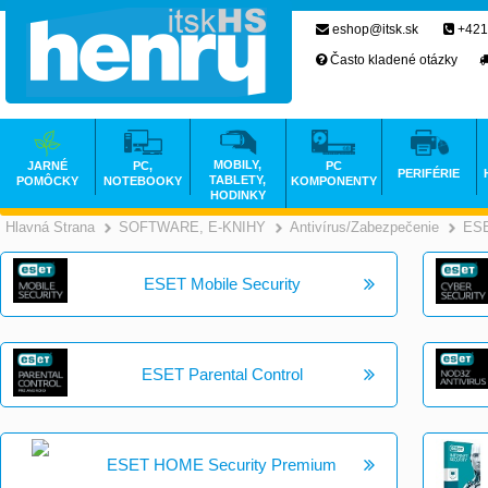
eshop@itsk.sk
+421
Často kladené otázky
MOBILY,
JARNÉ
PC,
PC
PERIFÉRIE
TABLETY,
POMÔCKY
NOTEBOOKY
KOMPONENTY
HODINKY
Hlavná Strana
SOFTWARE, E-KNIHY
Antivírus/Zabezpečenie
ES
>
>
ESET Mobile Security
ESET Parental Control
ESET HOME Security Premium