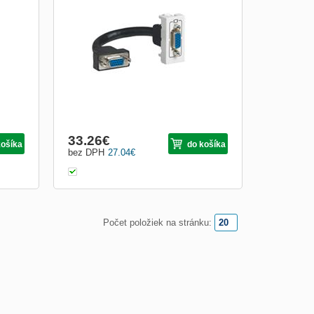
53
MOSAIC 45X45MM ZÁSUVKA
ale
PŘEDKONEKTOROVANÁ HD15 (VGA), 1
dlům,
MODUL
é
amotné
33.26
€
košíka
do košíka
bez DPH
27.04
€
Počet položiek na stránku: