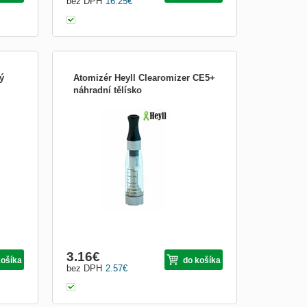
bez DPH
16.25
€
ý
Atomizér Heyll Clearomizer CE5+
náhradní tělísko
Náhradní žhavící tělísko pro CE5+
0K
3.16
€
košíka
do košíka
bez DPH
2.57
€