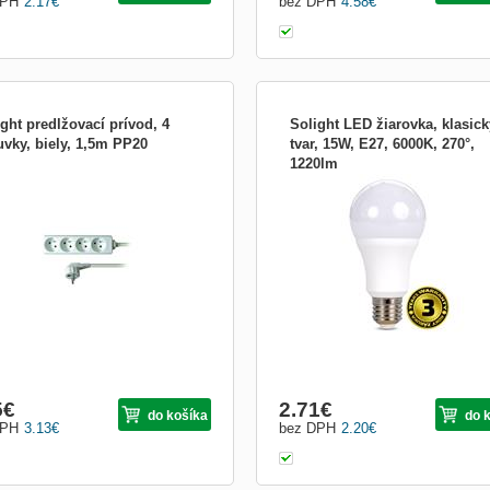
DPH
2.17
€
bez DPH
4.58
€
ght predlžovací prívod, 4
Solight LED žiarovka, klasick
uvky, biely, 1,5m PP20
tvar, 15W, E27, 6000K, 270°,
1220lm
 zásuviek: 4 prierez vodičov: 3 x
LED žiarovka s klasickým tvarom
 typ kábla: H05VV-F3 lomená vidlica
spotreba: 15W svetelný tok: 1220lm
: biela dĺžka: 1,5m 230V/10A
(približne odpovedá tradičnej 85W
žiarovke) teplota chromatickosti: 600
(studená biela) životnosť LED: 25.000
hodín spínacie cykly: 20.000x uhol
svietenia: 270° zahrievacia doba:
&amp;lt;...
5
€
2.71
€
do košíka
do 
DPH
3.13
€
bez DPH
2.20
€