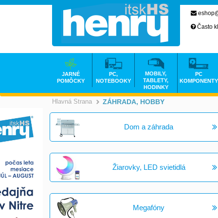
eshop@
Často k
MOBILY,
JARNÉ
PC,
PC
TABLETY,
POMÔCKY
NOTEBOOKY
KOMPONENTY
HODINKY
Hlavná Strana
ZÁHRADA, HOBBY
>
Dom a záhrada
Žiarovky, LED svietidlá
Megafóny