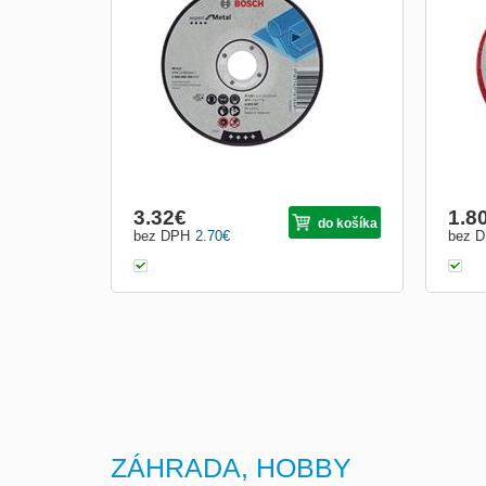
požiadavky. Špecifikácia: A 30 S BF
červ
Priemer mm: 230.0 Priemer otvoru mm:
22.23 Hrúbka mm: 2.5 Prednosti • Rezací
kotúč Bosch na rezanie materiálov z kovu
• Určený pre ručne vedené uhlové brúsky
• S maximálnou obvo...
3.32
€
1.8
do košíka
bez DPH
2.70
€
bez 
ZÁHRADA, HOBBY