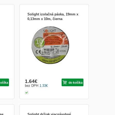
Solight izolačná páska, 19mm x
0,13mm x 10m, čierna
a,
rozmery: 19mm x 0,13mm x 10m farba:
čierna
1.64
€
košíka
do košíka
bez DPH
1.33
€
se
Solight držiak viacnásobné