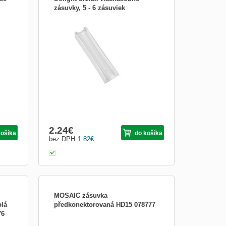
zásuvky, 5 - 6 zásuviek
ie
na 5 až 6 zásuviek farba: biela
aka
osti.
cou
obiť
2.24
€
košíka
do košíka
bez DPH
1.82
€
MOSAIC zásuvka
plá
předkonektorovaná HD15 078777
76
ými
LEGRAND OVLÁDACÍ PŘÍSTROJE