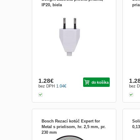
IP20, biela
pria
230V/2,5 A pre dvojžilové káble priama,
230V/
IP20 farba: biela
IP20 
1.28
€
1.2
do košíka
bez DPH
1.04
€
bez 
Bosch Rezací kotúč Expert for
Sol
Metal s prielisom, hr. 2,5 mm, pr.
0,1
230 mm
Rezacie kotúče Bosch na kov pre vysoké
rozm