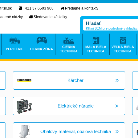
itsk.sk
+421 37 6503 908
Predajne a kontakty
ladené otázky
Sledovanie zásielky
Klikni SEM pre podrobné vyhľadáv
ČIERNA
MALÁ BIELA
VEĽKÁ BIELA
PERIFÉRIE
HERNÁ ZÓNA
TECHNIKA
TECHNIKA
TECHNIKA
Kärcher
Elektrické náradie
Obalový material, obalová technika