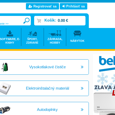
Registrovať sa
Prihlásiť sa
Košík:
0.00 €
anie >>
SOFTWARE, E-
ŠPORT,
ZÁHRADA,
NÁBYTOK
KNIHY
ZDRAVIE
HOBBY
Vysokotlakové čističe
Elektroinštalačný materiál
Autodoplnky