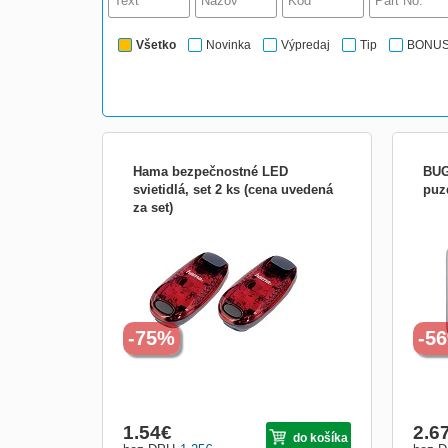
Všetko
Novinka
Výpredaj
Tip
BONU
Hama bezpečnostné LED
BUG
svietidlá, set 2 ks (cena uvedená
puz
za set)
Hama bezpečnostné LED svietidlá, set 2
Žáro
ks (cena uvedená za set)
méně 
hodin
žáro
množ
uvnit
1.3W 
-75%
-5
1.54
€
2.6
do košíka