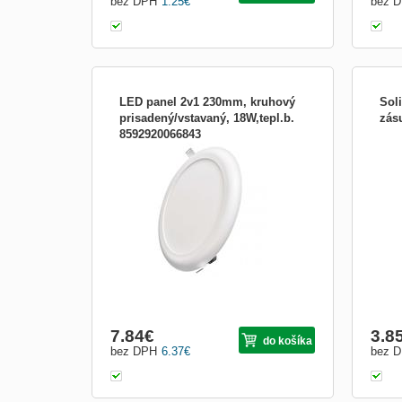
bez DPH
1.25
€
bez 
LED panel 2v1 230mm, kruhový
Soli
prisadený/vstavaný, 18W,tepl.b.
zás
8592920066843
dosah senzora: nemá senzor|farba svetla:
počet
teplá biela|farba tela: biela|frekvencia:
1mm2
50/60 Hz|index podania farieb (CRI): Ra >
farba
80|krytie: IP20|materiál difúzora: plast
(PS)|materiál tela: hliník|montážny otvor:
65–205 mm|možnosť stmievania:
nie|náhrada za ž
7.84
€
3.8
do košíka
bez DPH
6.37
€
bez 