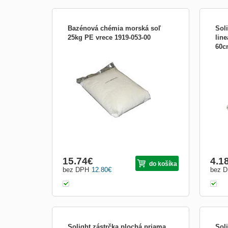
Bazénová chémia morská soľ
Sol
25kg PE vrece 1919-053-00
lin
60c
Morská soľ - vhodná do bazénov pre
LED 
elekrolýzu. Tovar nad 15kg sa naceňuje
svet
individuálne. Cenník prepravy
(stud
nadrozmerného tovaru s DPH: do 20kg –
uhol 
6,70€ do 30kg – 9,20€, do 40kg – 11,50€,
index
do 50kg – 21,00€, do 60kg – 24,80€, do
265V,
80kg – 32,20€ do 100
600m
15.74
€
4.1
do košíka
bez DPH
12.80
€
bez 
Solight zástrčka plochá priama,
Sol