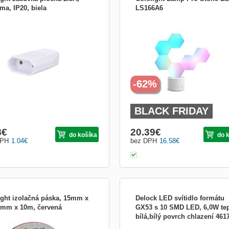
ma, IP20, biela
LS166A6
2,5 A pre dvojžilové káble priama,
Inteligentný modulárny Wi-Fi osvetlen
farba: biela
Modulárny osvetlenie Cololight sa vď
originálnemu dizajnu stane vhodným
doplnkom do každej modernej domácn
Inteligentné osvetlenie môžete pomo
mobilnej aplikácie individuálne prispôs
vašej aktuálnej
-62%
BLACK FRIDAY
8
€
20.39
€
do košíka
do 
DPH
1.04
€
bez DPH
16.58
€
ight izolačná páska, 15mm x
Delock LED svítidlo formátu
3mm x 10m, červená
GX53 s 10 SMD LED, 6,0W te
bílá,bílý povrch chlazení 461
ery: 15mm x 0,13mm x 10m farba:
Toto GX53 svítidlo s 10 vysocesvítiv