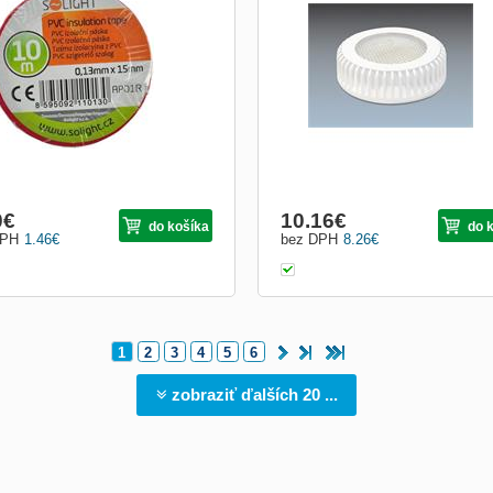
ená
LED může být použito s jakoukoli GX
paticí. Nevytváří jen příjemné světlo, 
pomáhá také, oproti konvenčním svíti
šetřit životní prostředí. Navíc hliníkov
chlazení spolehlivě odvádí teplo a s
svítid
0
€
10.16
€
do košíka
do 
DPH
1.46
€
bez DPH
8.26
€
1
2
3
4
5
6
zobraziť ďalších 20 ...