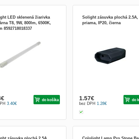
ight LED sklenená žiarivka
Solight zásuvka plochá 2.5A,
eárna T8, 9W, 800lm, 6500K,
priama, IP20, čierna
m 8592718018337
trubicová žiarivka T8 spotreba: 9W
230V/2,5 A pre dvojžilové káble priam
elný tok: 800lm chromatičnosť: 6500K
IP20 farba: čierna
ená biela) životnosť: 20.000 hodín
svietenia: 320° zahrievacia doba:
 podania farieb Ra: >80 napätie: 175 -
 50Hz energetická trieda: A+ dĺžka:
m ma...
8
€
1.57
€
do košíka
do 
DPH
3.40
€
bez DPH
1.28
€
ight zásuvka plochá 2.5A,
Cololight Lamp Pro Stone Ba