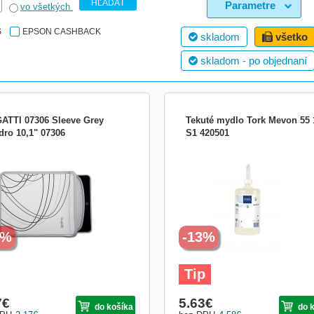
HĽADAŤ
Parametre
vo všetkých
S
EPSON CASHBACK
skladom
všetko
skladom - po objednaní
ATTI 07306 Sleeve Grey
Tekuté mydlo Tork Mevon 55 
dro 10,1" 07306
S1 420501
vky LED Whitenergy spotřebují o 90%
Komerční a veřejné budovy požadují
energie, jejich životnost je 25 000
toalety a umývárny, které nabízejí
 a je 25x delší než u klasických
spolehlivost a komfort pro každodenn
vek. LED žárovky generují malé
užívání. Všechny tekutá mýdla Tork j
ství tepla, mohou být používány jak
zaručeně velmi vysoké kvality a posk
ř, tak i venku. Počet diod: 30 Příkon:
dobrou cenovou efektivnost díky nižš
Patice: E...
spotřebě. Mýdla jsou krémov
6%
-13%
Tip
7
€
5.63
€
do košíka
do 