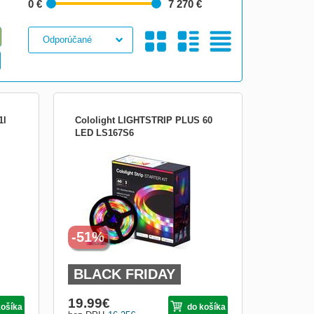
0 €
7 270 €
Galéria
S
Tabuľkový
1l
Cololight LIGHTSTRIP PLUS 60
LED LS167S6
Pruhové svetlá Cololight fungujú s Apple
HomeKit, lanové svetlo WiFi 2,4 GHz
í
kompatibilné so Siri, Alexa, Google
sou
Assistant, diaľkovým ovládačom Music
ytují
Sync Remote, 6,6 stôp / 2 M páska SMD
í
5050 RGB, 60LED / M SILNÉ
SAMOLEPIACE A FAREBNÉ: Pruhové
svetlá...
-51%
Obrázkami
Výpis
BLACK FRIDAY
19.99
€
košíka
do košíka